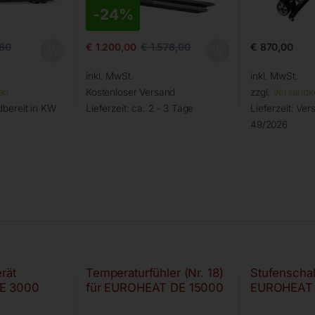
-
24%
€
870,00
80
€
1.200,00
€
1.578,00
inkl. MwSt.
inkl. MwSt.
en
Kostenloser Versand
zzgl.
Versandk
bereit in KW
Lieferzeit:
ca. 2 - 3 Tage
Lieferzeit:
Vers
49/2026
rät
Temperaturfühler (Nr. 18)
Stufenschalt
E 3000
für EUROHEAT DE 15000
EUROHEAT 