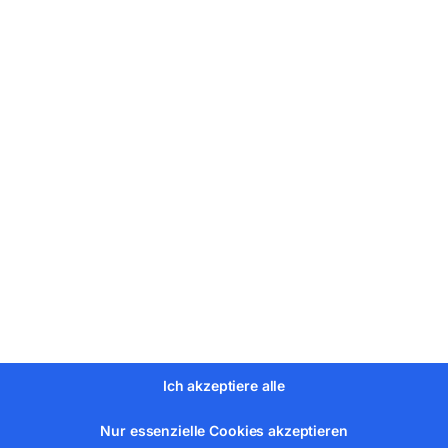
er:
33303
Kategorien:
Angebote
,
Werkstatttechnik
,
Transpor
Ich akzeptiere alle
Nur essenzielle Cookies akzeptieren