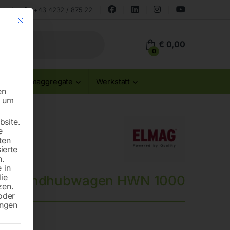
land
+43 4232 / 875 22
Mit diesem Button wird der Dialog geschlossen. Seine Funktionalität ist id
€
0,00
0
Stromaggregate
Werkstatt
en
n um
site.
e
ten
ierte
n.
 in
die
ch-Handhubwagen HWN 1000
zen.
oder
ungen
35 mm