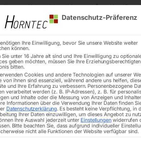
s Kärnten
Markenqualität
Lieferung nach Österreich und Deutsch
Datenschutz-Präferenz
enötigen Ihre Einwilligung, bevor Sie unsere Website weiter
chen können.
Reinigung
Schweißen
Stadtmobiliar
Stein
Sie unter 16 Jahre alt sind und Ihre Einwilligung zu optional
ces geben möchten, müssen Sie Ihre Erziehungsberechtigte
dhubwagen HWN 1000
bnis bitten.
erwenden Cookies und andere Technologien auf unserer Web
🔍
e von ihnen sind essenziell, während andere uns helfen, dies
te und Ihre Erfahrung zu verbessern.
Personenbezogene Da
n verarbeitet werden (z. B. IP-Adressen), z. B. für personalis
gen und Inhalte oder die Messung von Anzeigen und Inhalte
re Informationen über die Verwendung Ihrer Daten finden Sie
rer
Datenschutzerklärung
.
Es besteht keine Verpflichtung, in 
Fla
beitung Ihrer Daten einzuwilligen, um dieses Angebot zu nut
önnen Ihre Auswahl jederzeit unter
Einstellungen
widerrufen 
ssen.
Bitte beachten Sie, dass aufgrund individueller Einstell
cherweise nicht alle Funktionen der Website verfügbar sind.
Tragkraft 1000 kg mit Einfahrhöhe 