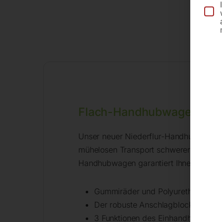
Flach-Handhubwagen HW
Unser neuer Niederflur-Handhubwagen b
mühelosen Transport schwerer Lasten m
Handhubwagen garantiert Ihnen einen s
Gummiräder und Polyurethan-Tande
Der robuste Anschlagblock an der 
3 Funktionen des Einhandhebels: 