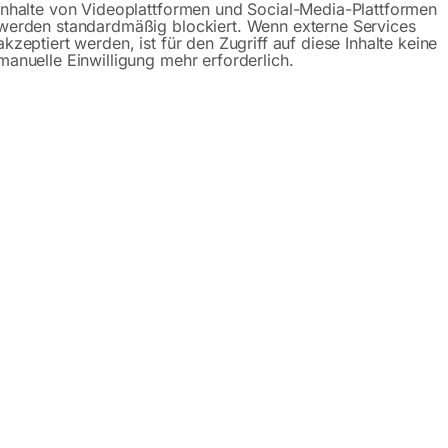
Inhalte von Videoplattformen und Social-Media-Plattformen
werden standardmäßig blockiert. Wenn externe Services
akzeptiert werden, ist für den Zugriff auf diese Inhalte keine
manuelle Einwilligung mehr erforderlich.
Beschreibung
Produktsicherheit
N 1000
ietet eine Tragkraft von 1.000 kg und eine minimale Einfah
it sehr geringer Einfahrhöhe (nicht für Standard Europalet
icheren Transport Ihrer Waren!
mrollen sorgen für massive Lärmreduzierung beim Transpor
Gabelspitze bewirkt einfaches Einfahren an Paletten
Heben – Fahren – Senken