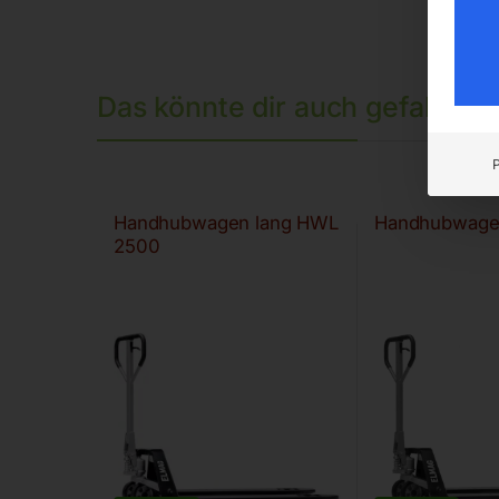
Das könnte dir auch gefallen 
Handhubwagen lang HWL
Handhubwage
2500