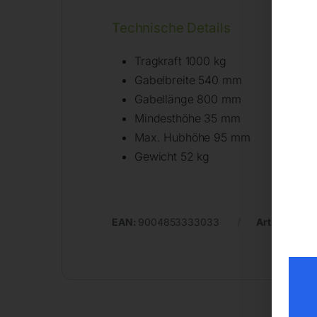
Technische Details
Tragkraft 1000 kg
Gabelbreite 540 mm
Gabellänge 800 mm
Mindesthöhe 35 mm
Max. Hubhöhe 95 mm
Gewicht 52 kg
EAN:
9004853333033
Artikelnumm