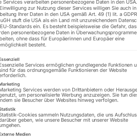
e Services verarbeiten personenbezogene Daten in den USA.
 Einwilligung zur Nutzung dieser Services willigen Sie auch in
beitung Ihrer Daten in den USA gemäß Art. 49 (1) lit. a GDPR
uGH stuft die USA als ein Land mit unzureichendem Datensc
€
660,00
€
1.070,40
EU-Standards ein. Es besteht beispielsweise die Gefahr, da
rden personenbezogene Daten in Überwachungsprogramme
inkl. MwSt.
zzgl.
Versandkosten
beiten, ohne dass für Europäerinnen und Europäer eine
Lieferzeit:
ca. 2 - 3 Tage
möglichkeit besteht.
Versandkosten Standard (Österreich):
€
gt eine Liste der Service-Gruppen, für die eine Einwilligung erteilt w
Essenziell
Bitte beachten Sie: Die Versandkosten g
Essenzielle Services ermöglichen grundlegende Funktionen 
sind für das ordnungsgemäße Funktionieren der Website
erforderlich.
In den 
Marketing
Marketing Services werden von Drittanbietern oder Herausg
genutzt, um personalisierte Werbung anzuzeigen. Sie tun die
indem sie Besucher über Websites hinweg verfolgen.
Sie haben Frag
Statistik
Statistik-Cookies sammeln Nutzungsdaten, die uns Aufschlus
darüber geben, wie unsere Besucher mit unserer Website
Gerne hel
umgehen.
Externe Medien
Anfrageformular