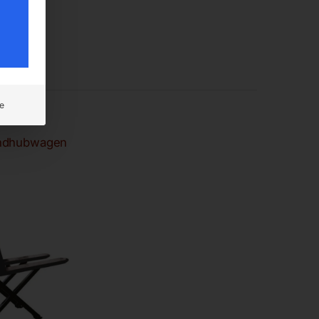
e
ndhubwagen