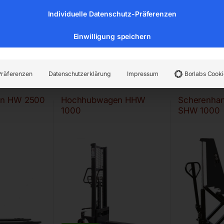
Individuelle Datenschutz-Präferenzen
Einwilligung speichern
…
Präferenzen
Datenschutzerklärung
Impressum
Borlabs Cooki
n HW 2500
Hochhubwagen HHW
Scherenha
1000
SHW 1000