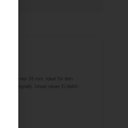
rhöhe von nur 35 mm. Ideal für den
tenmaß geeignet). Unser neuer ELMAG-
t