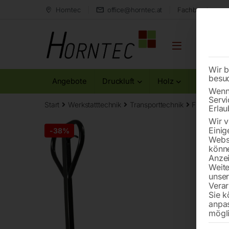
Horntec
office@horntec.at
Fachberatung au
Wir b
besu
Angebote
Druckluft
Holz
Metall
Wenn 
Servi
Start
Werkstatttechnik
Transporttechnik
Flach-Han
Erlau
Wir v
Einig
-
38%
Websi
könne
Anzei
Weite
unse
Verar
Sie k
anpa
mögli