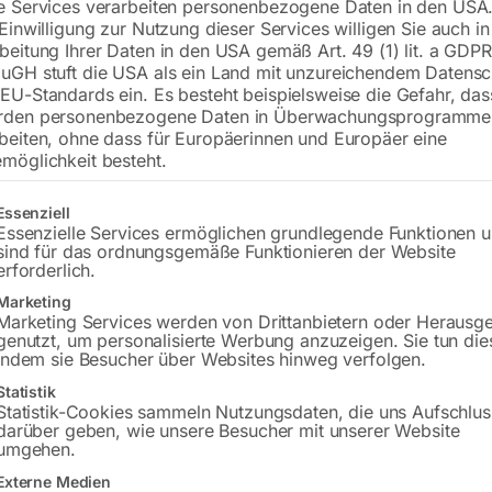
e Services verarbeiten personenbezogene Daten in den USA.
 Einwilligung zur Nutzung dieser Services willigen Sie auch in
beitung Ihrer Daten in den USA gemäß Art. 49 (1) lit. a GDPR
uGH stuft die USA als ein Land mit unzureichendem Datensc
€
378,00
EU-Standards ein. Es besteht beispielsweise die Gefahr, da
rden personenbezogene Daten in Überwachungsprogramme
inkl. MwSt.
zzgl.
Versandkosten
beiten, ohne dass für Europäerinnen und Europäer eine
Lieferzeit:
ca. 2 - 3 Tage
möglichkeit besteht.
Versandkosten Standard (Österreich):
€
gt eine Liste der Service-Gruppen, für die eine Einwilligung erteilt w
Essenziell
Bitte beachten Sie: Die Versandkosten g
Essenzielle Services ermöglichen grundlegende Funktionen 
sind für das ordnungsgemäße Funktionieren der Website
erforderlich.
In den 
Marketing
Marketing Services werden von Drittanbietern oder Herausg
genutzt, um personalisierte Werbung anzuzeigen. Sie tun die
indem sie Besucher über Websites hinweg verfolgen.
Sie haben Frag
Statistik
Statistik-Cookies sammeln Nutzungsdaten, die uns Aufschlus
darüber geben, wie unsere Besucher mit unserer Website
Gerne hel
umgehen.
Externe Medien
Anfrageformular