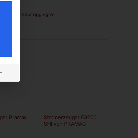
ubehör für Stromaggregate
e
ger Pramac
Stromerzeuger E3200
SHI von PRAMAC