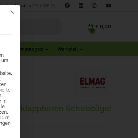
land
+43 4232 / 875 22
Mit diesem Button wird der Dialog geschlossen. Seine Funktionalität ist id
€
0,00
0
Stromaggregate
Werkstatt
en
n um
site.
e
ten
ierte
n.
 in
die
it aufklappbaren Schubbügel
zen.
oder
ungen