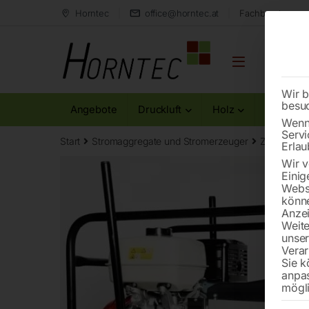
Horntec
office@horntec.at
Fachberatung au
Wir b
besu
Angebote
Druckluft
Holz
Metall
Wenn 
Servi
Start
Stromaggregate und Stromerzeuger
Zubehör fü
Erlau
Wir v
Einig
Websi
könne
Anzei
Weite
unse
Verar
Sie k
anpa
mögli