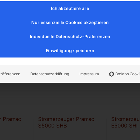
Ich akzeptiere alle
er:
53307
Kategorien:
Stromaggregate und Stromerzeuger
,
Z
Nur essenzielle Cookies akzeptieren
Individuelle Datenschutz-Präferenzen
Einwilligung speichern
Präferenzen
Datenschutzerklärung
Impressum
Borlabs Cooki
r Pramac
Stromerzeuger Pramac
Stromerzeu
S5000 SHB
E5000 SHI