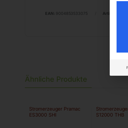
EAN:
9004853533075
Artikelnumm
Ähnliche Produkte
Stromerzeuger Pramac
Stromerzeuge
ES3000 SHI
S12000 THB