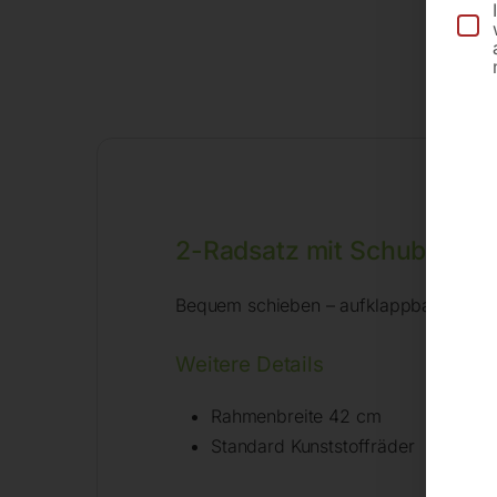
2-Radsatz mit Schubbügel
Bequem schieben – aufklappbare Transpor
Weitere Details
Rahmenbreite 42 cm
Standard Kunststoffräder