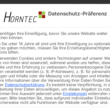
s Kärnten
Markenqualität
Lieferung nach Österreich und Deutsch
Datenschutz-Präferenz
enötigen Ihre Einwilligung, bevor Sie unsere Website weiter
chen können.
Reinigung
Schweißen
Stadtmobiliar
Stein
Sie unter 16 Jahre alt sind und Ihre Einwilligung zu optional
ces geben möchten, müssen Sie Ihre Erziehungsberechtigte
r Stromaggregate
2-Radsatz mit aufklappbaren Schubbügel
bnis bitten.
erwenden Cookies und andere Technologien auf unserer Web
🔍
e von ihnen sind essenziell, während andere uns helfen, dies
te und Ihre Erfahrung zu verbessern.
Personenbezogene Da
n verarbeitet werden (z. B. IP-Adressen), z. B. für personalis
gen und Inhalte oder die Messung von Anzeigen und Inhalte
re Informationen über die Verwendung Ihrer Daten finden Sie
rer
Datenschutzerklärung
.
Es besteht keine Verpflichtung, in 
2-Radsatz m
beitung Ihrer Daten einzuwilligen, um dieses Angebot zu nut
önnen Ihre Auswahl jederzeit unter
Einstellungen
widerrufen 
ssen.
Bitte beachten Sie, dass aufgrund individueller Einstell
cherweise nicht alle Funktionen der Website verfügbar sind.
Rahmenbreite 42 cm