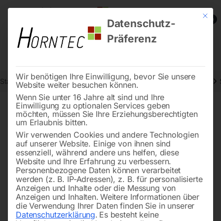
Mit die
0
Datenschutz-
Präferenz
Wir benötigen Ihre Einwilligung, bevor Sie unsere
Start
Schweisstechnologie
Plasma-Zubehör und Verschleißteile
Website weiter besuchen können.
Wenn Sie unter 16 Jahre alt sind und Ihre
Einwilligung zu optionalen Services geben
←
→
möchten, müssen Sie Ihre Erziehungsberechtigten
of 5
Filters
um Erlaubnis bitten.
Wir verwenden Cookies und andere Technologien
auf unserer Website. Einige von ihnen sind
O-Ring-Dichtung für
Precharge Elektronik Nr. 7
essenziell, während andere uns helfen, diese
Schneidkopf (P150)
Website und Ihre Erfahrung zu verbessern.
(356527)
Personenbezogene Daten können verarbeitet
werden (z. B. IP-Adressen), z. B. für personalisierte
Anzeigen und Inhalte oder die Messung von
Anzeigen und Inhalten.
Weitere Informationen über
die Verwendung Ihrer Daten finden Sie in unserer
Datenschutzerklärung
.
Es besteht keine