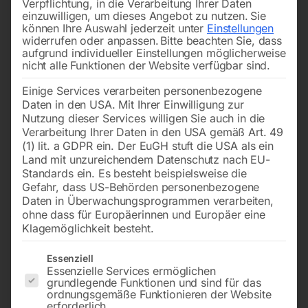
Verpflichtung, in die Verarbeitung Ihrer Daten
einzuwilligen, um dieses Angebot zu nutzen.
Sie
können Ihre Auswahl jederzeit unter
Einstellungen
widerrufen oder anpassen.
Bitte beachten Sie, dass
aufgrund individueller Einstellungen möglicherweise
nicht alle Funktionen der Website verfügbar sind.
Einige Services verarbeiten personenbezogene
für PLASMA 95, 125, 155
(5602026/A) für PLASMA
Daten in den USA. Mit Ihrer Einwilligung zur
und 75 Inverter
PROF 162
Nutzung dieser Services willigen Sie auch in die
Verarbeitung Ihrer Daten in den USA gemäß Art. 49
(1) lit. a GDPR ein. Der EuGH stuft die USA als ein
€
2,28
€
342,00
Land mit unzureichendem Datenschutz nach EU-
inkl. MwSt.
inkl. MwSt.
Standards ein. Es besteht beispielsweise die
zzgl.
Versandkosten
zzgl.
Versandkosten
Gefahr, dass US-Behörden personenbezogene
Lieferzeit:
ca. 2 - 3 Tage
Lieferzeit:
ca. 2 - 3 Tage
Daten in Überwachungsprogrammen verarbeiten,
ohne dass für Europäerinnen und Europäer eine
Klagemöglichkeit besteht.
PVC-Abdeckung für
PVC-Fuß für div. CEBORA
Es folgt eine Liste der Service-Gruppen, für die eine Einwilligun
Essenziell
Zentralanschluß
Geräte (3115078)
Essenzielle Services ermöglichen
grundlegende Funktionen und sind für das
ordnungsgemäße Funktionieren der Website
erforderlich.