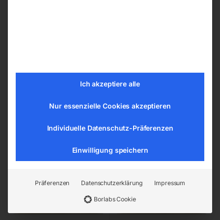
(5602022) für PLASMA
für Plasma-Brennerpaket
PROF 162
€
7,20
€
252,00
inkl. MwSt.
inkl. MwSt.
zzgl.
Versandkosten
zzgl.
Versandkosten
Lieferzeit:
ca. 2 - 3 Tage
Ich akzeptiere alle
Lieferzeit:
ca. 2 - 3 Tage
Nur essenzielle Cookies akzeptieren
Steuerplatine Hochfrequenz
Steuerplatine Nr. 163
Individuelle Datenschutz-Präferenzen
Nr. 15
(5605136)
Einwilligung speichern
Präferenzen
Datenschutzerklärung
Impressum
Borlabs Cookie