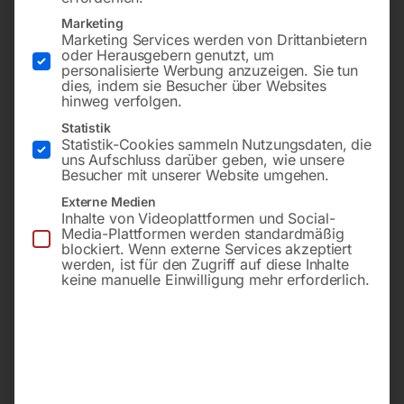
Marketing
Marketing Services werden von Drittanbietern
oder Herausgebern genutzt, um
personalisierte Werbung anzuzeigen. Sie tun
dies, indem sie Besucher über Websites
hinweg verfolgen.
Statistik
Statistik-Cookies sammeln Nutzungsdaten, die
uns Aufschluss darüber geben, wie unsere
zu CEBORA (Brenner CP
u.a. POWER PLASMA
Besucher mit unserer Website umgehen.
160) – Nr. 51
2025/M Art. 270, 3035/M
Externe Medien
Art. 279, 3100 Art. 296,
SOUND PC 6060/T Art. 355,
Inhalte von Videoplattformen und Social-
PC 6061/T Art. 359, TRI
Media-Plattformen werden standardmäßig
€
27,60
STAR MIG 1635/M Art. 283,
blockiert. Wenn externe Services akzeptiert
1636/M Art. 298, TIG
werden, ist für den Zugriff auf diese Inhalte
inkl. MwSt.
SOUND AC-DC 1531/M Art.
keine manuelle Einwilligung mehr erforderlich.
BI-WELDER 2040 DC Art.
zzgl.
Versandkosten
265, SOUND MMA 2336/T
Lieferzeit:
ca. 2 - 3 Tage
Art. 328, 2335/T Art. 330,
3536/T CELL Art. 335,
€
7,20