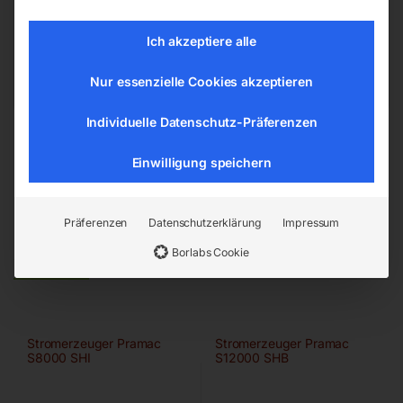
4911 Ried/Tumeltsham
office@elmag.at
Ich akzeptiere alle
Österreich
Nur essenzielle Cookies akzeptieren
Individuelle Datenschutz-Präferenzen
Einwilligung speichern
Präferenzen
Datenschutzerklärung
Impressum
Ähnliche Produkte
Borlabs Cookie
Stromerzeuger Pramac
Stromerzeuger Pramac
S8000 SHI
S12000 SHB