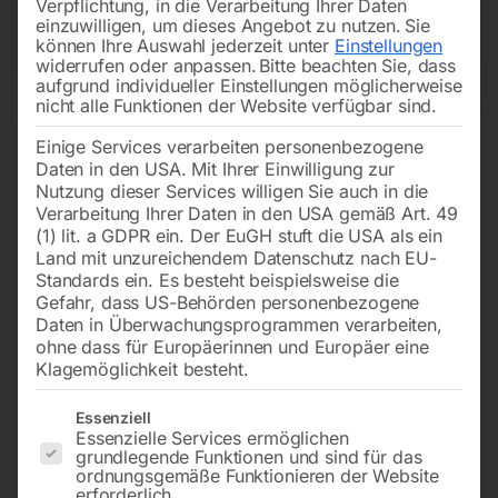
Verpflichtung, in die Verarbeitung Ihrer Daten
einzuwilligen, um dieses Angebot zu nutzen.
Sie
können Ihre Auswahl jederzeit unter
Einstellungen
widerrufen oder anpassen.
Bitte beachten Sie, dass
aufgrund individueller Einstellungen möglicherweise
nicht alle Funktionen der Website verfügbar sind.
Einige Services verarbeiten personenbezogene
Daten in den USA. Mit Ihrer Einwilligung zur
Nutzung dieser Services willigen Sie auch in die
Verarbeitung Ihrer Daten in den USA gemäß Art. 49
(1) lit. a GDPR ein. Der EuGH stuft die USA als ein
Land mit unzureichendem Datenschutz nach EU-
Standards ein. Es besteht beispielsweise die
Gefahr, dass US-Behörden personenbezogene
Daten in Überwachungsprogrammen verarbeiten,
Luftfilter für BAUDOUIN
ohne dass für Europäerinnen und Europäer eine
Dieselmotor
Klagemöglichkeit besteht.
Es folgt eine Liste der Service-Gruppen, für die eine Einwilligun
Essenziell
Essenzielle Services ermöglichen
grundlegende Funktionen und sind für das
4M10G6D3/5
ordnungsgemäße Funktionieren der Website
erforderlich.