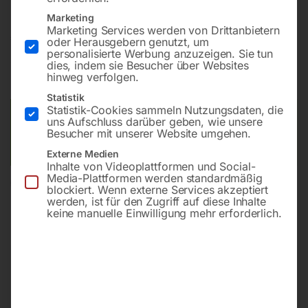
Marketing
Marketing Services werden von Drittanbietern
€
120,00
oder Herausgebern genutzt, um
personalisierte Werbung anzuzeigen. Sie tun
dies, indem sie Besucher über Websites
inkl. MwSt.
zzgl.
Versandkosten
hinweg verfolgen.
Lieferzeit:
ca. 2 - 3 Tage
Statistik
Statistik-Cookies sammeln Nutzungsdaten, die
Versandkosten Standard (Österreich):
€
10,00
uns Aufschluss darüber geben, wie unsere
Besucher mit unserer Website umgehen.
Bitte beachten Sie: Die Versandkosten gelten für Österreich.
Andere Länder können abweichen.
Externe Medien
Inhalte von Videoplattformen und Social-
Media-Plattformen werden standardmäßig
In den Warenkorb
blockiert. Wenn externe Services akzeptiert
werden, ist für den Zugriff auf diese Inhalte
keine manuelle Einwilligung mehr erforderlich.
Sie haben Fragen zu diesem
Artikel?
Gerne helfen wir Ihnen weiter.