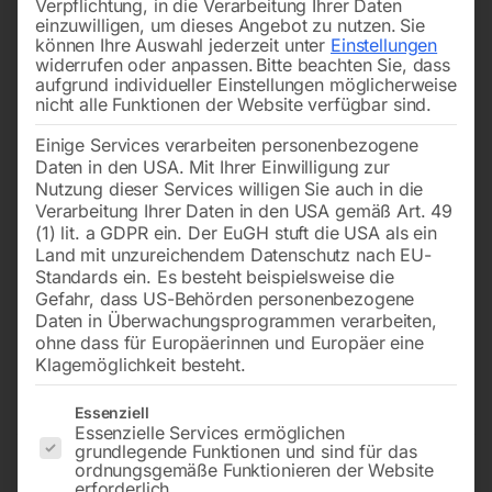
Verpflichtung, in die Verarbeitung Ihrer Daten
einzuwilligen, um dieses Angebot zu nutzen.
Sie
können Ihre Auswahl jederzeit unter
Einstellungen
widerrufen oder anpassen.
Bitte beachten Sie, dass
aufgrund individueller Einstellungen möglicherweise
nicht alle Funktionen der Website verfügbar sind.
Einige Services verarbeiten personenbezogene
Einsatzbereich innen
Daten in den USA. Mit Ihrer Einwilligung zur
Breite 880 mm bis 1880
€
912,00
mm
Nutzung dieser Services willigen Sie auch in die
Höhe 200 mm
inkl. MwSt.
Verarbeitung Ihrer Daten in den USA gemäß Art. 49
Tiefe 100 mm
zzgl.
Versandkosten
(1) lit. a GDPR ein. Der EuGH stuft die USA als ein
zum Aufdübeln
Land mit unzureichendem Datenschutz nach EU-
Lieferzeit:
ca. 5 - 10
Standards ein. Es besteht beispielsweise die
Werktage
€
96,00
–
€
180,00
Gefahr, dass US-Behörden personenbezogene
Daten in Überwachungsprogrammen verarbeiten,
inkl. MwSt.
ohne dass für Europäerinnen und Europäer eine
zzgl.
Versandkosten
Klagemöglichkeit besteht.
Lieferzeit:
ca. 5 - 10
Es folgt eine Liste der Service-Gruppen, für die eine Einwilligun
Werktage
Essenziell
Essenzielle Services ermöglichen
grundlegende Funktionen und sind für das
ordnungsgemäße Funktionieren der Website
Rammschutz-Geländer XL-
Gefährliche Doppelkurve –
erforderlich.