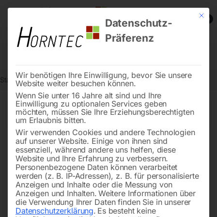
Mit die
0
Datenschutz-
Präferenz
Wir benötigen Ihre Einwilligung, bevor Sie unsere
Start
Stadtmobiliar
Seite 5
Website weiter besuchen können.
Wenn Sie unter 16 Jahre alt sind und Ihre
Einwilligung zu optionalen Services geben
←
→
möchten, müssen Sie Ihre Erziehungsberechtigten
of 17
Filters
um Erlaubnis bitten.
Wir verwenden Cookies und andere Technologien
auf unserer Website. Einige von ihnen sind
Rammschutz-Geländer S-
Unterfahrschutz-Winkel aus
essenziell, während andere uns helfen, diese
Line – Schiebetür-Set
Stahl für Rammschutz-
Website und Ihre Erfahrung zu verbessern.
Geländer
Personenbezogene Daten können verarbeitet
werden (z. B. IP-Adressen), z. B. für personalisierte
Anzeigen und Inhalte oder die Messung von
Anzeigen und Inhalten.
Weitere Informationen über
die Verwendung Ihrer Daten finden Sie in unserer
Datenschutzerklärung
.
Es besteht keine