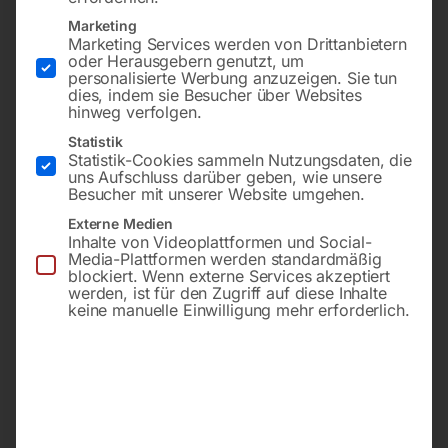
Line – Standpfosten
rechts
Marketing
Marketing Services werden von Drittanbietern
oder Herausgebern genutzt, um
personalisierte Werbung anzuzeigen. Sie tun
dies, indem sie Besucher über Websites
hinweg verfolgen.
Statistik
Statistik-Cookies sammeln Nutzungsdaten, die
uns Aufschluss darüber geben, wie unsere
Besucher mit unserer Website umgehen.
Externe Medien
Inhalte von Videoplattformen und Social-
Media-Plattformen werden standardmäßig
Einsatzbereich innen oder
Verkehrszeichen C-Sign,
blockiert. Wenn externe Services akzeptiert
außen
Folientyp 3
werden, ist für den Zugriff auf diese Inhalte
Höhe 500 mm und 1000
Seitenlänge – 700 mm
keine manuelle Einwilligung mehr erforderlich.
mm
Breite 100 mm
Tiefe 100 mm
€
98,40
3 Ausführungen
zum Aufdübeln
inkl. MwSt.
zzgl.
Versandkosten
€
84,00
–
Lieferzeit:
ca. 3 – 5