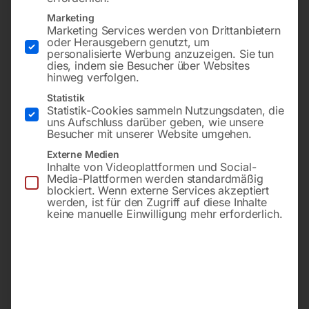
Marketing
Marketing Services werden von Drittanbietern
oder Herausgebern genutzt, um
personalisierte Werbung anzuzeigen. Sie tun
dies, indem sie Besucher über Websites
hinweg verfolgen.
Statistik
Statistik-Cookies sammeln Nutzungsdaten, die
uns Aufschluss darüber geben, wie unsere
2,4 mm für ABITIG GRIP
zu Gasdiffusor kurz für
Besucher mit unserer Website umgehen.
200 / 450W / 450W SC –
ABITIG GRIP 200 / 450W /
Externe Medien
BINZEL, bestehend aus:
450W SC – BINZEL
Brennerkappe lang
Inhalte von Videoplattformen und Social-
(773.0051), Gasdiffusor kurz
Media-Plattformen werden standardmäßig
Ø 2,4mm (773.0173),
blockiert. Wenn externe Services akzeptiert
€
7,20
Keramik-Gashülse, l=26,6
werden, ist für den Zugriff auf diese Inhalte
mm, NW 10 mm (775.0152)
keine manuelle Einwilligung mehr erforderlich.
inkl. MwSt.
zzgl.
Versandkosten
Lieferzeit:
ca. 2 - 3 Tage
€
60,00
inkl. MwSt.
zzgl.
Versandkosten
Lieferzeit:
ca. 2 - 3 Tage