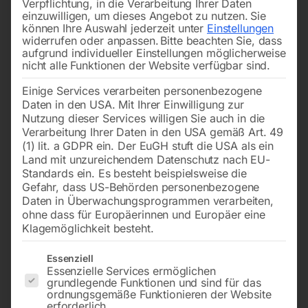
Verpflichtung, in die Verarbeitung Ihrer Daten
einzuwilligen, um dieses Angebot zu nutzen.
Sie
können Ihre Auswahl jederzeit unter
Einstellungen
widerrufen oder anpassen.
Bitte beachten Sie, dass
aufgrund individueller Einstellungen möglicherweise
nicht alle Funktionen der Website verfügbar sind.
Einige Services verarbeiten personenbezogene
für ABITIG GRIP 200 /
Daten in den USA. Mit Ihrer Einwilligung zur
450W / 450W SC – BINZEL
€
14,40
Nutzung dieser Services willigen Sie auch in die
inkl. MwSt.
Verarbeitung Ihrer Daten in den USA gemäß Art. 49
zzgl.
Versandkosten
(1) lit. a GDPR ein. Der EuGH stuft die USA als ein
€
20,40
Land mit unzureichendem Datenschutz nach EU-
Lieferzeit:
Auf Nachfrage
inkl. MwSt.
Standards ein. Es besteht beispielsweise die
zzgl.
Versandkosten
Gefahr, dass US-Behörden personenbezogene
Lieferzeit:
ca. 2 - 3 Tage
Daten in Überwachungsprogrammen verarbeiten,
ohne dass für Europäerinnen und Europäer eine
Klagemöglichkeit besteht.
WIG-Gaslinsen-Zubehör-Set
Keramik-Gashülse, l=26,6
Es folgt eine Liste der Service-Gruppen, für die eine Einwilligun
Essenziell
(3-teilig)
mm, NW 10 mm
Essenzielle Services ermöglichen
grundlegende Funktionen und sind für das
ordnungsgemäße Funktionieren der Website
erforderlich.