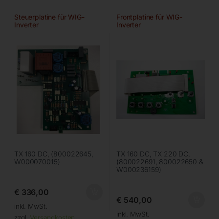
Steuerplatine für WIG-
Frontplatine für WIG-
Inverter
Inverter
TX 160 DC, (800022645,
TX 160 DC, TX 220 DC,
W000070015)
(800022691, 800022650 &
W000236159)
€
336,00
€
540,00
inkl. MwSt.
inkl. MwSt.
zzgl.
Versandkosten