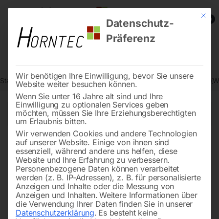
Mit die
0
Datenschutz-
Präferenz
Wir benötigen Ihre Einwilligung, bevor Sie unsere
Start
Schweisstechnologie
Schweißzubehör und Verschleißteile (
Website weiter besuchen können.
Wenn Sie unter 16 Jahre alt sind und Ihre
Einwilligung zu optionalen Services geben
←
→
möchten, müssen Sie Ihre Erziehungsberechtigten
of 6
Filters
um Erlaubnis bitten.
Wir verwenden Cookies und andere Technologien
auf unserer Website. Einige von ihnen sind
Brennerkappe lang
Isolator für ABITIG GRIP
essenziell, während andere uns helfen, diese
200 / 450W / 450W SC –
Website und Ihre Erfahrung zu verbessern.
BINZEL
Personenbezogene Daten können verarbeitet
werden (z. B. IP-Adressen), z. B. für personalisierte
Anzeigen und Inhalte oder die Messung von
Anzeigen und Inhalten.
Weitere Informationen über
die Verwendung Ihrer Daten finden Sie in unserer
Datenschutzerklärung
.
Es besteht keine