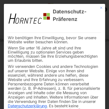
Mit die
0
Datenschutz-
Präferenz
Wir benötigen Ihre Einwilligung, bevor Sie unsere
Start
Schweisstechnologie
Schweißzubehör und Verschleißteile (
Website weiter besuchen können.
Wenn Sie unter 16 Jahre alt sind und Ihre
Einwilligung zu optionalen Services geben
←
→
möchten, müssen Sie Ihre Erziehungsberechtigten
of 6
Filters
um Erlaubnis bitten.
Wir verwenden Cookies und andere Technologien
auf unserer Website. Einige von ihnen sind
O-Ring zu Ventil für SR-26
Brennerkörper SR & SRC 18
essenziell, während andere uns helfen, diese
V
HF
Website und Ihre Erfahrung zu verbessern.
Personenbezogene Daten können verarbeitet
werden (z. B. IP-Adressen), z. B. für personalisierte
Anzeigen und Inhalte oder die Messung von
Anzeigen und Inhalten.
Weitere Informationen über
die Verwendung Ihrer Daten finden Sie in unserer
Datenschutzerklärung
.
Es besteht keine