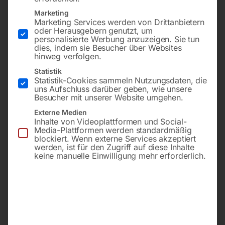
Marketing
Marketing Services werden von Drittanbietern
oder Herausgebern genutzt, um
personalisierte Werbung anzuzeigen. Sie tun
dies, indem sie Besucher über Websites
hinweg verfolgen.
Statistik
Statistik-Cookies sammeln Nutzungsdaten, die
uns Aufschluss darüber geben, wie unsere
für SR & SRC 17/18/26
Besucher mit unserer Website umgehen.
€
60,00
Externe Medien
Inhalte von Videoplattformen und Social-
inkl. MwSt.
€
2,40
Media-Plattformen werden standardmäßig
zzgl.
Versandkosten
blockiert. Wenn externe Services akzeptiert
inkl. MwSt.
Lieferzeit:
ca. 2 - 3 Tage
werden, ist für den Zugriff auf diese Inhalte
zzgl.
Versandkosten
keine manuelle Einwilligung mehr erforderlich.
Lieferzeit:
ca. 2 - 3 Tage
Spannhülse Standard 1,6
Spannhülse Standard 2,0
mm, L=50 mm
mm, L=50 mm