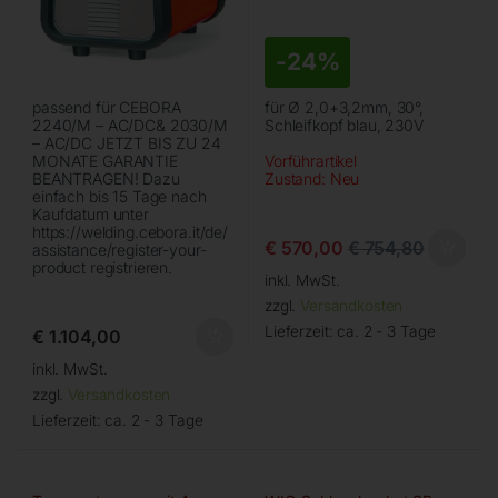
-
24%
passend für CEBORA
für Ø 2,0+3,2mm, 30°,
2240/M – AC/DC& 2030/M
Schleifkopf blau, 230V
– AC/DC JETZT BIS ZU 24
MONATE GARANTIE
Vorführartikel
BEANTRAGEN! Dazu
Zustand: Neu
einfach bis 15 Tage nach
Kaufdatum unter
https://welding.cebora.it/de/
€
570,00
€
754,80
assistance/register-your-
product registrieren.
inkl. MwSt.
zzgl.
Versandkosten
Lieferzeit:
ca. 2 - 3 Tage
€
1.104,00
inkl. MwSt.
zzgl.
Versandkosten
Lieferzeit:
ca. 2 - 3 Tage