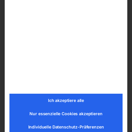
1,0-3,2mm, für die
Gr. 4 (IØ 6,4mm), L=30mm,
Verwendung von kurzen
für SR 17/18/26 (Optional) &
Spannhülsen und Keramik-
9/20 (Standard)
Gashülsen sowie um auf SR
& SRC 17/18/26 auch SR &
SRC 9/20 Keramik-
€
1,68
Gashülsen verwenden zu
können
inkl. MwSt.
Ich akzeptiere alle
zzgl.
Versandkosten
Lieferzeit:
ca. 2 - 3 Tage
Nur essenzielle Cookies akzeptieren
€
4,20
inkl. MwSt.
Individuelle Datenschutz-Präferenzen
zzgl.
Versandkosten