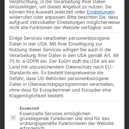
Verpflichtung, in die Verarbeitung Ihrer Daten
einzuwilligen, um dieses Angebot zu nutzen.
Sie
können Ihre Auswahl jederzeit unter
Einstellungen
widerrufen oder anpassen.
Bitte beachten Sie, dass
aufgrund individueller Einstellungen möglicherweise
nicht alle Funktionen der Website verfügbar sind.
Einige Services verarbeiten personenbezogene
& Brennerkappe für SR 9-
Daten in den USA. Mit Ihrer Einwilligung zur
20-25
€
48,00
Nutzung dieser Services willigen Sie auch in die
inkl. MwSt.
Verarbeitung Ihrer Daten in den USA gemäß Art. 49
zzgl.
Versandkosten
(1) lit. a GDPR ein. Der EuGH stuft die USA als ein
€
2,10
Land mit unzureichendem Datenschutz nach EU-
Lieferzeit:
ca. 2 - 3 Tage
inkl. MwSt.
Standards ein. Es besteht beispielsweise die
zzgl.
Versandkosten
Gefahr, dass US-Behörden personenbezogene
Lieferzeit:
ca. 2 - 3 Tage
Daten in Überwachungsprogrammen verarbeiten,
ohne dass für Europäerinnen und Europäer eine
Klagemöglichkeit besteht.
Brennerkörper SR & SRC 26
Spannhülse Standard 1,0
Es folgt eine Liste der Service-Gruppen, für die eine Einwilligun
Essenziell
HF – flexibler Kopf
mm, L=50 mm
Essenzielle Services ermöglichen
grundlegende Funktionen und sind für das
ordnungsgemäße Funktionieren der Website
erforderlich.