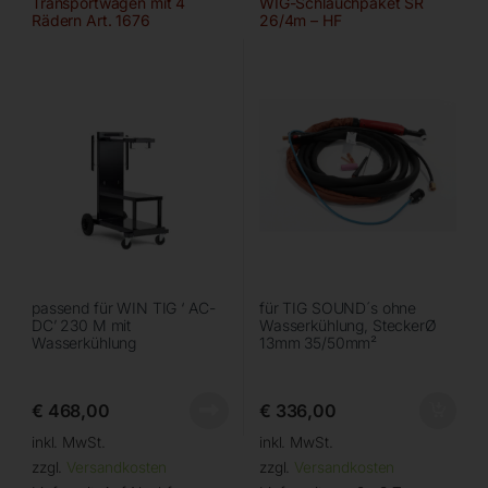
Transportwagen mit 4
WIG-Schlauchpaket SR
Rädern Art. 1676
26/4m – HF
passend für WIN TIG ‘ AC-
für TIG SOUND´s ohne
DC’ 230 M mit
Wasserkühlung, SteckerØ
Wasserkühlung
13mm 35/50mm²
€
468,00
€
336,00
inkl. MwSt.
inkl. MwSt.
zzgl.
Versandkosten
zzgl.
Versandkosten