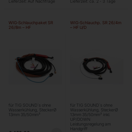
Lieferzeit:
Auf Nachfrage
Lieferzeit:
ca. 2 - 3 Tage
WIG-Schlauchpaket SR
WIG-Schlauchp. SR 26/4m
26/8m – HF
– HF U/D
für TIG SOUND´s ohne
für TIG SOUND´s ohne
Wasserkühlung, SteckerØ
Wasserkühlung, SteckerØ
13mm 35/50mm²
13mm 35/50mm² inkl.
UP/DOWN
Leistungsregelung am
Handgriff