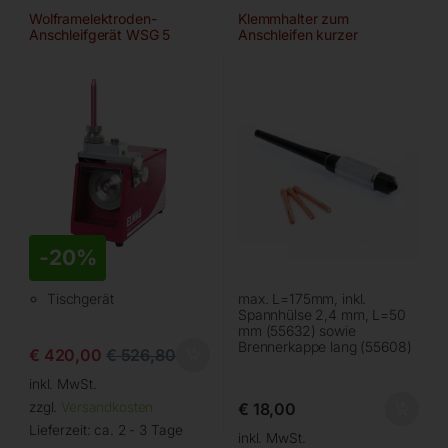
Wolframelektroden-
Klemmhalter zum
Anschleifgerät WSG 5
Anschleifen kurzer
Wolframelektroden
-
20%
Tischgerät
max. L=175mm, inkl.
Spannhülse 2,4 mm, L=50
mm (55632) sowie
Brennerkappe lang (55608)
€
420,00
€
526,80
inkl. MwSt.
zzgl.
Versandkosten
€
18,00
Lieferzeit:
ca. 2 - 3 Tage
inkl. MwSt.