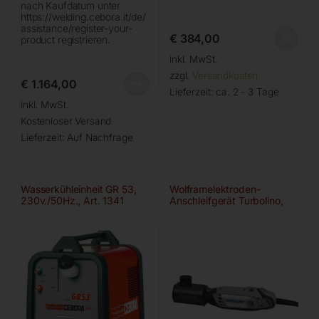
nach Kaufdatum unter
https://welding.cebora.it/de/
assistance/register-your-
€
384,00
product registrieren.
inkl. MwSt.
zzgl.
Versandkosten
€
1.164,00
Lieferzeit:
ca. 2 - 3 Tage
inkl. MwSt.
Kostenloser Versand
Lieferzeit:
Auf Nachfrage
Wasserkühleinheit GR 53,
Wolframelektroden-
230v./50Hz., Art. 1341
Anschleifgerät Turbolino,
Type 2032