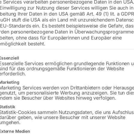
e Services verarbeiten personenbezogene Daten in den USA.
 Einwilligung zur Nutzung dieser Services willigen Sie auch in
beitung Ihrer Daten in den USA gemäß Art. 49 (1) lit. a GDPR
uGH stuft die USA als ein Land mit unzureichendem Datensc
EU-Standards ein. Es besteht beispielsweise die Gefahr, da
rden personenbezogene Daten in Überwachungsprogramme
beiten, ohne dass für Europäerinnen und Europäer eine
möglichkeit besteht.
gt eine Liste der Service-Gruppen, für die eine Einwilligung erteilt w
Essenziell
platte 1500×1480 mm
Tischplatte 1500×1480 mm
ung ø28
Bohrung ø28
Essenzielle Services ermöglichen grundlegende Funktionen 
r 100×100
Gitter diagonal
sind für das ordnungsgemäße Funktionieren der Website
erforderlich.
Marketing
84,00
€
4.272,00
Marketing Services werden von Drittanbietern oder Herausg
genutzt, um personalisierte Werbung anzuzeigen. Sie tun die
MwSt.
inkl. MwSt.
indem sie Besucher über Websites hinweg verfolgen.
nloser Versand
Kostenloser Versand
Statistik
zeit:
ca. 8 – 10 Wochen
Lieferzeit:
ca. 8 – 10 Wochen
Statistik-Cookies sammeln Nutzungsdaten, die uns Aufschlus
darüber geben, wie unsere Besucher mit unserer Website
umgehen.
Externe Medien
eißtisch PRO
Schweißtisch PRO