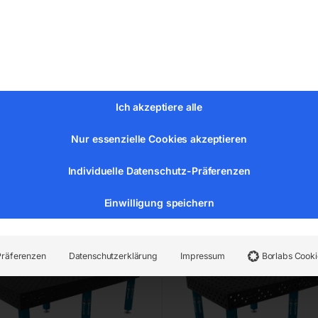
ung ø28
Bohrung ø16
 diagonal
Gitter 100×100
88,00
€
4.344,00
MwSt.
inkl. MwSt.
nloser Versand
Kostenloser Versand
Ich akzeptiere alle
zeit:
ca. 8 – 10 Wochen
Lieferzeit:
ca. 8 – 10 Wochen
Nur essenzielle Cookies akzeptieren
Individuelle Datenschutz-Präferenzen
weißtisch PRO 2400×1200
Schweißtisch PRO 2400
6-diag
mm 28-100×100
Einwilligung speichern
Präferenzen
Datenschutzerklärung
Impressum
Borlabs Cooki