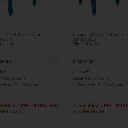
platte 2400×1200 mm
Tischplatte 2400×1200 mm
ng ø16
Bohrung ø28
 diagonal
Gitter 100×100
08,00
€
4.344,00
MwSt.
inkl. MwSt.
nloser Versand
Kostenloser Versand
zeit:
ca. 8 – 10 Wochen
Lieferzeit:
ca. 8 – 10 Wochen
weißtisch PRO 3000×1480
Schweißtisch PRO 3000
16-100×100
mm 16-50×50