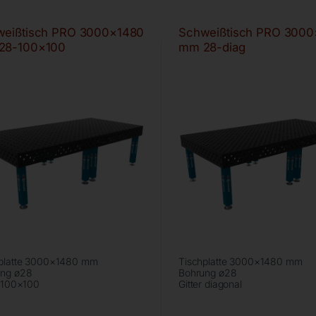
weißtisch PRO 3000×1480
Schweißtisch PRO 3000
28-100×100
mm 28-diag
platte 3000×1480 mm
Tischplatte 3000×1480 mm
ung ø28
Bohrung ø28
r 100×100
Gitter diagonal