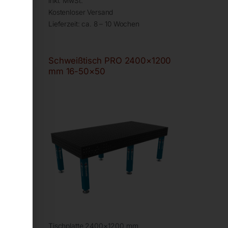
inkl. MwSt.
Kostenloser Versand
Lieferzeit:
ca. 8 – 10 Wochen
×1200
Schweißtisch PRO 2400×1200
mm 16-50×50
Tischplatte 2400×1200 mm