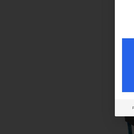
Bohr
Gitter
€
3.8
inkl. 
Koste
Liefer
Sch
mm 1