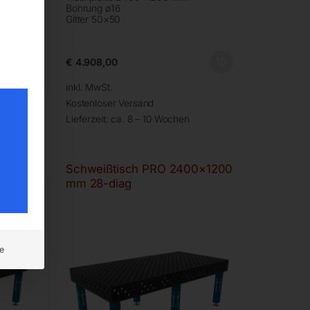
Bohrung ø16
Gitter 50×50
€
4.908,00
inkl. MwSt.
Kostenloser Versand
Lieferzeit:
ca. 8 – 10 Wochen
×1200
Schweißtisch PRO 2400×1200
mm 28-diag
e