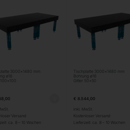
platte 3000×1480 mm
Tischplatte 3000×1480 mm
ng ø16
Bohrung ø16
r 100×100
Gitter 50×50
68,00
€
8.544,00
MwSt.
inkl. MwSt.
nloser Versand
Kostenloser Versand
zeit:
ca. 8 – 10 Wochen
Lieferzeit:
ca. 8 – 10 Wochen