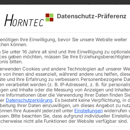
s Kärnten
Markenqualität
Lieferung nach Österreich und Deutsch
Datenschutz-Präferenz
enötigen Ihre Einwilligung, bevor Sie unsere Website weiter
chen können.
Reinigung
Schweißen
Stadtmobiliar
Stein
Sie unter 16 Jahre alt sind und Ihre Einwilligung zu optional
ces geben möchten, müssen Sie Ihre Erziehungsberechtigte
bnis bitten.
erwenden Cookies und andere Technologien auf unserer Web
e von ihnen sind essenziell, während andere uns helfen, dies
te und Ihre Erfahrung zu verbessern.
Personenbezogene Da
n verarbeitet werden (z. B. IP-Adressen), z. B. für personalis
gen und Inhalte oder die Messung von Anzeigen und Inhalte
eißtisch PRO 1500×1480
Schweißtisch PRO 1500
re Informationen über die Verwendung Ihrer Daten finden Sie
28-100×100
mm 28-diag
rer
Datenschutzerklärung
.
Es besteht keine Verpflichtung, in 
beitung Ihrer Daten einzuwilligen, um dieses Angebot zu nut
önnen Ihre Auswahl jederzeit unter
Einstellungen
widerrufen 
ssen.
Bitte beachten Sie, dass aufgrund individueller Einstell
cherweise nicht alle Funktionen der Website verfügbar sind.