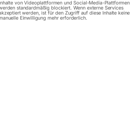
Inhalte von Videoplattformen und Social-Media-Plattformen
0×1000 mm 16-50×50
2000×1000 mm 16-diag
werden standardmäßig blockiert. Wenn externe Services
akzeptiert werden, ist für den Zugriff auf diese Inhalte keine
manuelle Einwilligung mehr erforderlich.
platte 2000×1000 mm
Tischplatte 2000×1000 mm
ng ø16
Bohrung ø16
r 50×50
Gitter diagonal
88,00
€
3.888,00