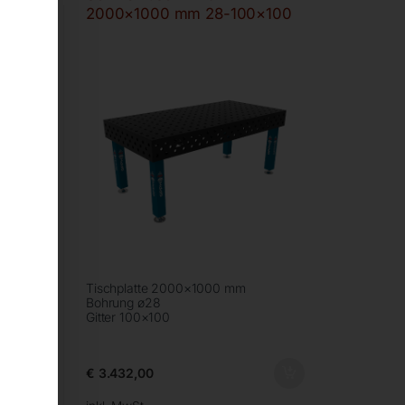
2000×1000 mm 28-100×100
Tischplatte 2000×1000 mm
Bohrung ø28
Gitter 100×100
€
3.432,00