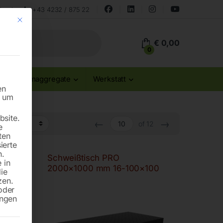
land
+43 4232 / 875 22
Mit diesem Button wird der Dialog geschlossen. Seine Funktionalität ist id
€
0,00
0
Stromaggregate
Werkstatt
en
n um
site.
←
→
of 12
e
ten
ierte
n.
×1480
Schweißtisch PRO
 in
2000×1000 mm 16-100×100
die
zen.
oder
ungen