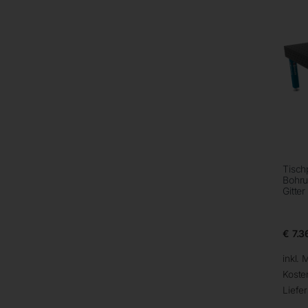
Tisch
Bohru
Gitte
€
7.3
inkl. 
Koste
Liefer