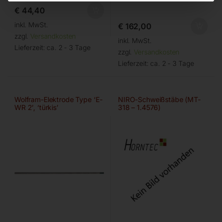
€
44,40
inkl. MwSt.
€
162,00
zzgl.
Versandkosten
inkl. MwSt.
Lieferzeit:
ca. 2 - 3 Tage
zzgl.
Versandkosten
Lieferzeit:
ca. 2 - 3 Tage
Wolfram-Elektrode Type ‘E-
NIRO-Schweißstäbe (MT-
WR 2’, ‘türkis’
318 – 1.4576)