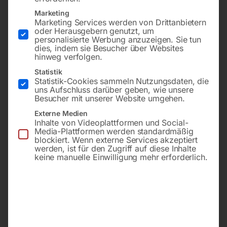
Marketing
Marketing Services werden von Drittanbietern
oder Herausgebern genutzt, um
personalisierte Werbung anzuzeigen. Sie tun
dies, indem sie Besucher über Websites
hinweg verfolgen.
Statistik
Statistik-Cookies sammeln Nutzungsdaten, die
uns Aufschluss darüber geben, wie unsere
Besucher mit unserer Website umgehen.
3,2x350mm (20 Stk./ Pkg.)
3,2x350mm (10 Stk. / 0,34
Externe Medien
– SB
kg /Pkg.) – Nachfolgetype
zu OK 92.18/gn& PH 801/gn
Inhalte von Videoplattformen und Social-
Media-Plattformen werden standardmäßig
blockiert. Wenn externe Services akzeptiert
€
24,00
werden, ist für den Zugriff auf diese Inhalte
€
66,00
keine manuelle Einwilligung mehr erforderlich.
inkl. MwSt.
inkl. MwSt.
zzgl.
Versandkosten
zzgl.
Versandkosten
Lieferzeit:
ca. 2 - 3 Tage
Lieferzeit:
ca. 2 - 3 Tage