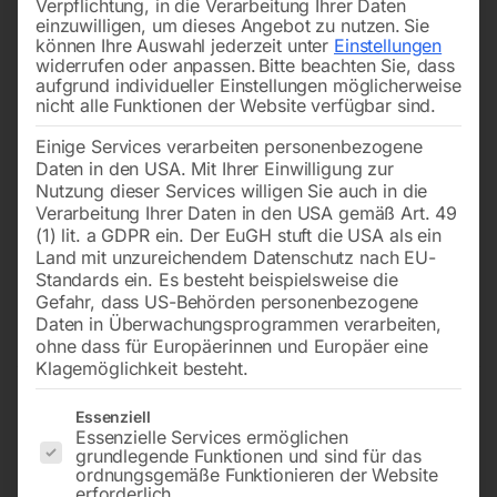
Verpflichtung, in die Verarbeitung Ihrer Daten
einzuwilligen, um dieses Angebot zu nutzen.
Sie
können Ihre Auswahl jederzeit unter
Einstellungen
widerrufen oder anpassen.
Bitte beachten Sie, dass
aufgrund individueller Einstellungen möglicherweise
nicht alle Funktionen der Website verfügbar sind.
Einige Services verarbeiten personenbezogene
2,5x350mm (10 Stk. / 0,20
2,5x350mm (20 Stk./ Pkg.)
Daten in den USA. Mit Ihrer Einwilligung zur
kg /Pkg.) – Nachfolgetype
– SB
zu OK 92.18/gn& PH 801/gn
Nutzung dieser Services willigen Sie auch in die
Verarbeitung Ihrer Daten in den USA gemäß Art. 49
(1) lit. a GDPR ein. Der EuGH stuft die USA als ein
€
15,60
€
66,00
Land mit unzureichendem Datenschutz nach EU-
inkl. MwSt.
Standards ein. Es besteht beispielsweise die
inkl. MwSt.
zzgl.
Versandkosten
Gefahr, dass US-Behörden personenbezogene
zzgl.
Versandkosten
Lieferzeit:
ca. 2 - 3 Tage
Daten in Überwachungsprogrammen verarbeiten,
Lieferzeit:
ca. 2 - 3 Tage
ohne dass für Europäerinnen und Europäer eine
Klagemöglichkeit besteht.
Es folgt eine Liste der Service-Gruppen, für die eine Einwilligun
Essenziell
Schweißelektroden MT-
Schweißelektroden MT-Ni /
Essenzielle Services ermöglichen
RRC6 k
gn
grundlegende Funktionen und sind für das
ordnungsgemäße Funktionieren der Website
erforderlich.