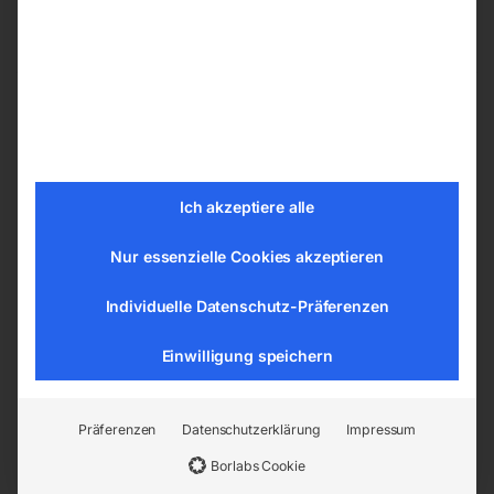
Lieferzeit:
ca. 2 - 3 Tage
zzgl.
Versandkosten
Lieferzeit:
ca. 2 - 3 Tage
NIRO-Schweißstäbe (MT-
Schweißelektroden MT-
316L – 1.4430)
600B / du600
Ich akzeptiere alle
Nur essenzielle Cookies akzeptieren
Individuelle Datenschutz-Präferenzen
Einwilligung speichern
Präferenzen
Datenschutzerklärung
Impressum
3,2 x 1000 mm – Preis per
4,0x450mm (ca. 88 Stk./
kg
6kg. Pkg.) – Nachfolgetype
zu OK 83.65, PH
Borlabs Cookie
600B/du60