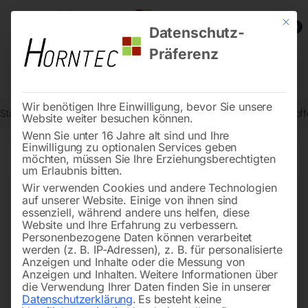
Mit die
0
Datenschutz-
Präferenz
Wir benötigen Ihre Einwilligung, bevor Sie unsere
Start
Schweisstechnologie
Schweißdrähte, Elektroden, Zusatzstoff
Website weiter besuchen können.
Wenn Sie unter 16 Jahre alt sind und Ihre
Einwilligung zu optionalen Services geben
←
→
möchten, müssen Sie Ihre Erziehungsberechtigten
of 5
Filters
um Erlaubnis bitten.
Wir verwenden Cookies und andere Technologien
auf unserer Website. Einige von ihnen sind
Schweißelektroden MT-Ni /
Schweißelektroden MT-
essenziell, während andere uns helfen, diese
gn
RRC6 k
Website und Ihre Erfahrung zu verbessern.
Personenbezogene Daten können verarbeitet
werden (z. B. IP-Adressen), z. B. für personalisierte
Anzeigen und Inhalte oder die Messung von
Anzeigen und Inhalten.
Weitere Informationen über
die Verwendung Ihrer Daten finden Sie in unserer
Datenschutzerklärung
.
Es besteht keine