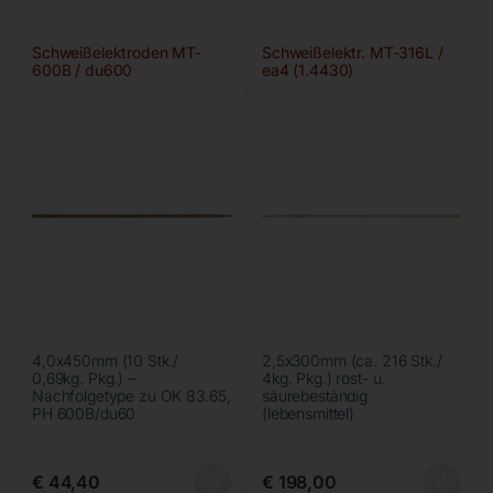
Schweißelektroden MT-
Schweißelektr. MT-316L /
600B / du600
ea4 (1.4430)
4,0x450mm (10 Stk./
2,5x300mm (ca. 216 Stk./
0,69kg. Pkg.) –
4kg. Pkg.) rost- u.
Nachfolgetype zu OK 83.65,
säurebeständig
PH 600B/du60
(lebensmittel)
€
44,40
€
198,00