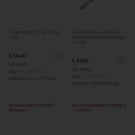
2,5x350mm (20 Stk./ Pkg.)
1,0 x 1000 mm – Preis per
– SB
kg (Mindestabnahmemenge
= 5 kg)
€
14,40
€
51,60
inkl. MwSt.
inkl. MwSt.
zzgl.
Versandkosten
zzgl.
Versandkosten
Lieferzeit:
ca. 2 - 3 Tage
Lieferzeit:
Auf Nachfrage
Schweißelektroden MT-
ALU-Schweißstäbe (AlMg 5
RC3 blau
– 3.3556)