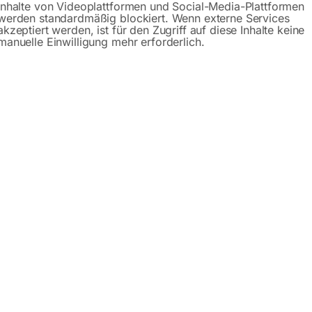
Inhalte von Videoplattformen und Social-Media-Plattformen
werden standardmäßig blockiert. Wenn externe Services
akzeptiert werden, ist für den Zugriff auf diese Inhalte keine
manuelle Einwilligung mehr erforderlich.
chlauchpaket SR 26 – HF
WIG-Schlauchpaket SR 26 – H
00
€
36,00
MwSt.
inkl. MwSt.
Versandkosten
zzgl.
Versandkosten
zeit:
ca. 2 - 3 Tage
Lieferzeit:
ca. 2 - 3 Tage