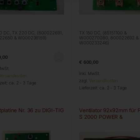
0 DC, TX 220 DC, (800022691,
TX 150 DC, (85151100 &
22650 & W000236159)
W000270080, 800022692 &
W000233246)
,00
€
600,00
MwSt.
inkl. MwSt.
Versandkosten
zzgl.
Versandkosten
zeit:
ca. 2 - 3 Tage
Lieferzeit:
ca. 2 - 3 Tage
tplatine Nr. 36 zu DIGI-TIG
Ventilator 92x92mm für
S 2000 POWER &