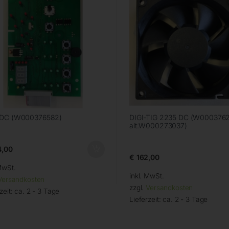
 DC (W000376582)
DIGI-TIG 2235 DC (W0003762
alt:W000273037)
,00
€
162,00
MwSt.
inkl. MwSt.
Versandkosten
zzgl.
Versandkosten
zeit:
ca. 2 - 3 Tage
Lieferzeit:
ca. 2 - 3 Tage