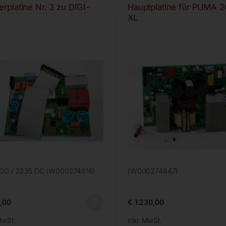
erplatine Nr. 3 zu DIGI-
Hauptplatine für PUMA 
XL
 DC / 2235 DC (W000274816)
(W000274847)
,00
€
1.230,00
MwSt.
inkl. MwSt.