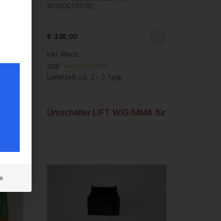
W000070015)
€
336,00
inkl. MwSt.
zzgl.
Versandkosten
Lieferzeit:
ca. 2 - 3 Tage
rter
Umschalter LIFT WIG/MMA für
e