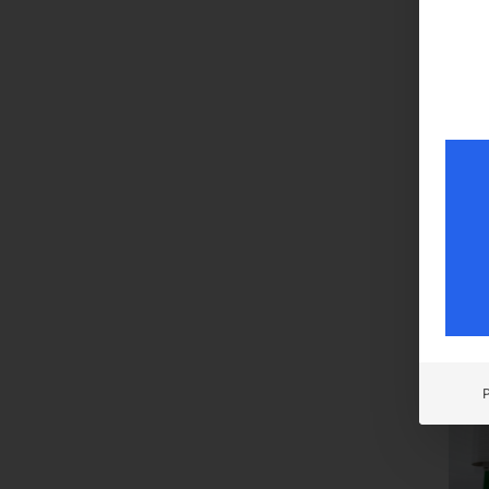
UP/
€
108
inkl. 
zzgl.
Liefer
Fron