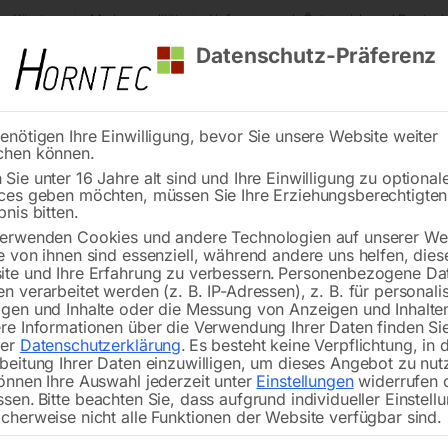
s Kärnten
Markenqualität
Lieferung nach Österreich und Deutsch
Datenschutz-Präferenz
enötigen Ihre Einwilligung, bevor Sie unsere Website weiter
chen können.
Reinigung
Schweißen
Stadtmobiliar
Stein
Sie unter 16 Jahre alt sind und Ihre Einwilligung zu optional
ces geben möchten, müssen Sie Ihre Erziehungsberechtigte
bnis bitten.
erwenden Cookies und andere Technologien auf unserer Web
e von ihnen sind essenziell, während andere uns helfen, dies
te und Ihre Erfahrung zu verbessern.
Personenbezogene Da
n verarbeitet werden (z. B. IP-Adressen), z. B. für personalis
gen und Inhalte oder die Messung von Anzeigen und Inhalte
o-Taster für WIG-
Druck-Taster für WIG-
re Informationen über die Verwendung Ihrer Daten finden Sie
auch-
Schlauch-
rer
Datenschutzerklärung
.
Es besteht keine Verpflichtung, in 
beitung Ihrer Daten einzuwilligen, um dieses Angebot zu nut
önnen Ihre Auswahl jederzeit unter
Einstellungen
widerrufen 
ssen.
Bitte beachten Sie, dass aufgrund individueller Einstell
cherweise nicht alle Funktionen der Website verfügbar sind.