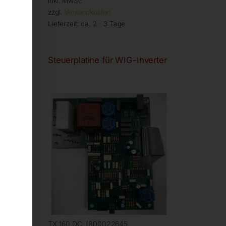
inkl. MwSt.
zzgl.
Versandkosten
Lieferzeit:
ca. 2 - 3 Tage
erter
Steuerplatine für WIG-Inverter
TX 160 DC, (800022645,