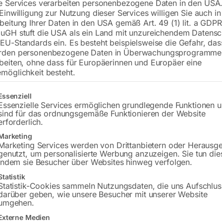
e Services verarbeiten personenbezogene Daten in den USA.
 Einwilligung zur Nutzung dieser Services willigen Sie auch in
beitung Ihrer Daten in den USA gemäß Art. 49 (1) lit. a GDPR
uGH stuft die USA als ein Land mit unzureichendem Datensc
EU-Standards ein. Es besteht beispielsweise die Gefahr, da
rden personenbezogene Daten in Überwachungsprogramme
beiten, ohne dass für Europäerinnen und Europäer eine
möglichkeit besteht.
gt eine Liste der Service-Gruppen, für die eine Einwilligung erteilt w
Essenziell
 SR 26 – HF
paket SR 26 – HF
Essenzielle Services ermöglichen grundlegende Funktionen 
sind für das ordnungsgemäße Funktionieren der Website
erforderlich.
00
€
6,00
Marketing
Marketing Services werden von Drittanbietern oder Herausg
MwSt.
inkl. MwSt.
genutzt, um personalisierte Werbung anzuzeigen. Sie tun die
Versandkosten
zzgl.
Versandkosten
indem sie Besucher über Websites hinweg verfolgen.
zeit:
ca. 2 - 3 Tage
Lieferzeit:
ca. 2 - 3 Tage
Statistik
Statistik-Cookies sammeln Nutzungsdaten, die uns Aufschlus
darüber geben, wie unsere Besucher mit unserer Website
umgehen.
o-Taster ED inkl. Platine
Micro-Taster DD inkl. Pla
Externe Medien
für