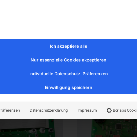
DOWN
800022674 & W000253775)
,00
€
990,00
MwSt.
inkl. MwSt.
Versandkosten
zzgl.
Versandkosten
Ich akzeptiere alle
zeit:
ca. 2 - 3 Tage
Lieferzeit:
ca. 2 - 3 Tage
Nur essenzielle Cookies akzeptieren
tplatine für WIG-Inverter
Frontplatine für WIG-Inve
Individuelle Datenschutz-Präferenzen
Einwilligung speichern
Präferenzen
Datenschutzerklärung
Impressum
Borlabs Cooki