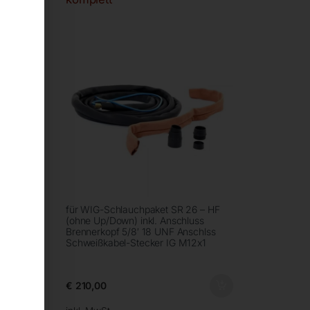
F
für WIG-Schlauchpaket SR 26 – HF
(ohne Up/Down) inkl. Anschluss
Brennerkopf 5/8′ 18 UNF Anschlss
Schweißkabel-Stecker IG M12x1
€
210,00