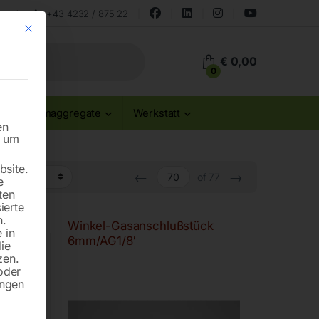
land
+43 4232 / 875 22
Mit diesem Button wird der Dialog geschlossen. Seine Funktionalität ist id
€
0,00
0
Stromaggregate
Werkstatt
en
n um
site.
←
→
of 77
e
ten
ierte
n.
Winkel-Gasanschlußstück
 in
6mm/AG1/8′
die
zen.
oder
ungen