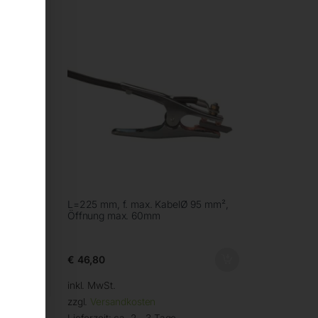
 mm²,
L=225 mm, f. max. KabelØ 95 mm²,
Öffnung max. 60mm
€
46,80
inkl. MwSt.
zzgl.
Versandkosten