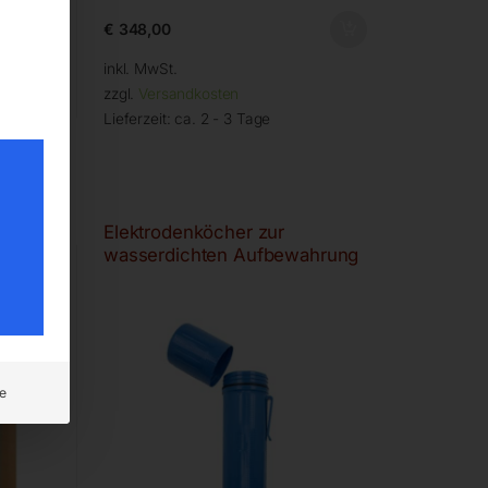
€
348,00
inkl. MwSt.
zzgl.
Versandkosten
Lieferzeit:
ca. 2 - 3 Tage
Elektrodenköcher zur
°C
wasserdichten Aufbewahrung
e