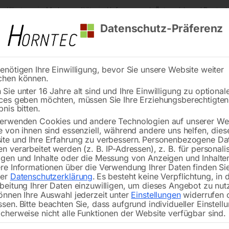
s Kärnten
Markenqualität
Lieferung nach Österreich und Deutsch
Datenschutz-Präferenz
enötigen Ihre Einwilligung, bevor Sie unsere Website weiter
chen können.
Reinigung
Schweißen
Stadtmobiliar
Stein
Sie unter 16 Jahre alt sind und Ihre Einwilligung zu optional
ces geben möchten, müssen Sie Ihre Erziehungsberechtigte
bnis bitten.
erwenden Cookies und andere Technologien auf unserer Web
e von ihnen sind essenziell, während andere uns helfen, dies
te und Ihre Erfahrung zu verbessern.
Personenbezogene Da
n verarbeitet werden (z. B. IP-Adressen), z. B. für personalis
gen und Inhalte oder die Messung von Anzeigen und Inhalte
eklemme ‘Mit
Masseklemme SIRIO 5
re Informationen über die Verwendung Ihrer Daten finden Sie
aubverschluß’
‘Schraubzwingenausf.’
rer
Datenschutzerklärung
.
Es besteht keine Verpflichtung, in 
beitung Ihrer Daten einzuwilligen, um dieses Angebot zu nut
önnen Ihre Auswahl jederzeit unter
Einstellungen
widerrufen 
ssen.
Bitte beachten Sie, dass aufgrund individueller Einstell
cherweise nicht alle Funktionen der Website verfügbar sind.