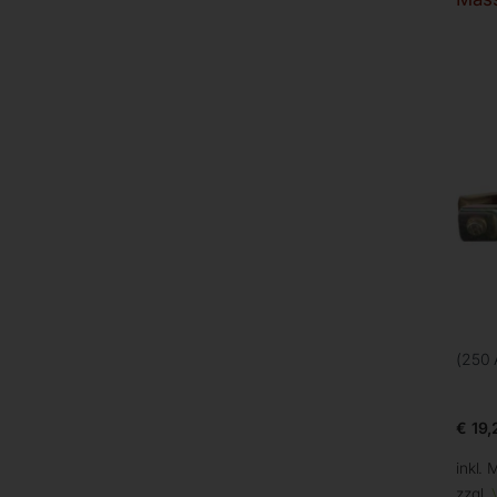
(250 
€
19,
inkl. 
zzgl.