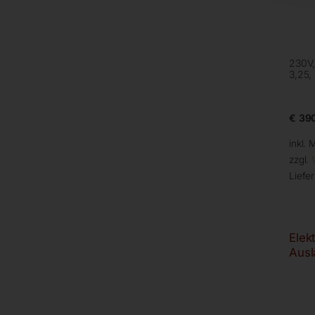
230V,
3,25,
€
390
inkl. 
zzgl.
Liefer
Elek
Ausl