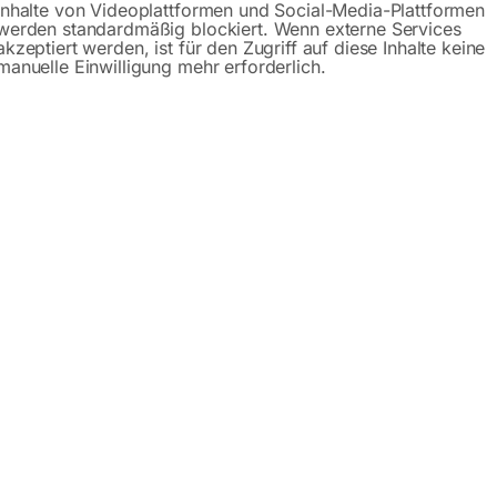
Inhalte von Videoplattformen und Social-Media-Plattformen
werden standardmäßig blockiert. Wenn externe Services
akzeptiert werden, ist für den Zugriff auf diese Inhalte keine
manuelle Einwilligung mehr erforderlich.
 mm, f. max. KabelØ 35 mm²,
L=215 mm, f. max. KabelØ 70
ung max. 40mm
Öffnung max. 50mm
40
€
38,40
MwSt.
inkl. MwSt.
Versandkosten
zzgl.
Versandkosten