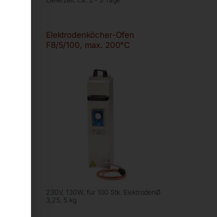
Lieferzeit:
ca. 2 - 3 Tage
Elektrodenköcher-Ofen
F8/5/100, max. 200°C
230V, 130W, für 100 Stk. ElektrodenØ
3,25, 5 kg
ng