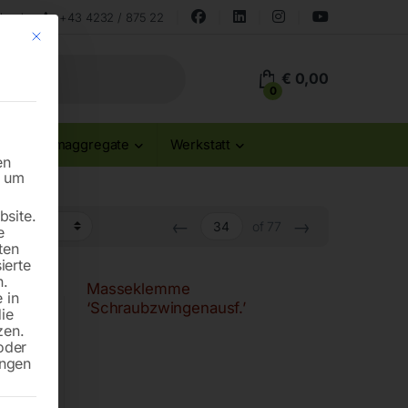
land
+43 4232 / 875 22
Mit diesem Button wird der Dialog geschlossen. Seine Funktionalität ist id
€
0,00
0
Stromaggregate
Werkstatt
en
n um
site.
←
→
of 77
e
ten
ierte
n.
Masseklemme
 in
‘Schraubzwingenausf.’
die
zen.
oder
ungen