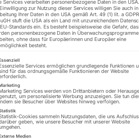
e Services verarbeiten personenbezogene Daten in den USA.
 Einwilligung zur Nutzung dieser Services willigen Sie auch in
beitung Ihrer Daten in den USA gemäß Art. 49 (1) lit. a GDPR
uGH stuft die USA als ein Land mit unzureichendem Datensc
EU-Standards ein. Es besteht beispielsweise die Gefahr, da
rden personenbezogene Daten in Überwachungsprogramme
beiten, ohne dass für Europäerinnen und Europäer eine
möglichkeit besteht.
(600 A / 35% ED bzw. 500 A 
gt eine Liste der Service-Gruppen, für die eine Einwilligung erteilt w
Essenziell
Ampere / 35% ED), ‘Messing’
ED) – ‘Messing’
Essenzielle Services ermöglichen grundlegende Funktionen 
sind für das ordnungsgemäße Funktionieren der Website
erforderlich.
20
€
66,00
Marketing
Marketing Services werden von Drittanbietern oder Herausg
MwSt.
inkl. MwSt.
genutzt, um personalisierte Werbung anzuzeigen. Sie tun die
Versandkosten
zzgl.
Versandkosten
indem sie Besucher über Websites hinweg verfolgen.
zeit:
ca. 2 - 3 Tage
Lieferzeit:
ca. 2 - 3 Tage
Statistik
Statistik-Cookies sammeln Nutzungsdaten, die uns Aufschlus
darüber geben, wie unsere Besucher mit unserer Website
umgehen.
eklemme orig. FIX Größe
Masseklemme orig. FIX 
70A/100% ED
1, 200A/100%ED
Externe Medien