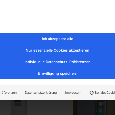
40
€
36,00
MwSt.
Versandkosten
inkl. MwSt.
zeit:
ca. 2 - 3 Tage
zzgl.
Versandkosten
Lieferzeit:
ca. 2 - 3 Tage
Ich akzeptiere alle
Nur essenzielle Cookies akzeptieren
trodenköcher-Ofen
Elektrodenköcher-Ofen
10/200, max. 200°C
F60/48/1200, max. 200
Individuelle Datenschutz-Präferenzen
Einwilligung speichern
Präferenzen
Datenschutzerklärung
Impressum
Borlabs Cooki