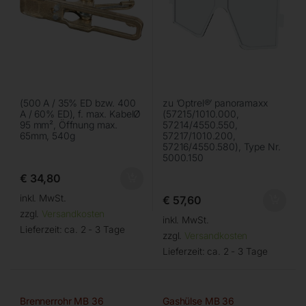
(500 A / 35% ED bzw. 400
zu ‘Optrel®’ panoramaxx
A / 60% ED), f. max. KabelØ
(57215/1010.000,
95 mm², Öffnung max.
57214/4550.550,
65mm, 540g
57217/1010.200,
57216/4550.580), Type Nr.
5000.150
€
34,80
inkl. MwSt.
€
57,60
zzgl.
Versandkosten
inkl. MwSt.
Lieferzeit:
ca. 2 - 3 Tage
zzgl.
Versandkosten
Lieferzeit:
ca. 2 - 3 Tage
Brennerrohr MB 36
Gashülse MB 36