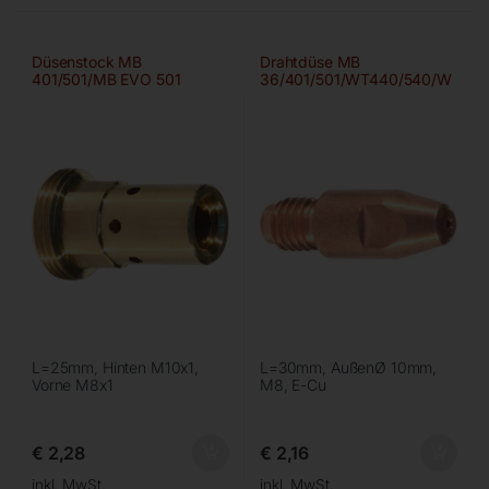
Düsenstock MB
Drahtdüse MB
401/501/MB EVO 501
36/401/501/WT440/540/W
‘Messing’
555D 0,8mm
L=25mm, Hinten M10x1,
L=30mm, AußenØ 10mm,
Vorne M8x1
M8, E-Cu
€
2,28
€
2,16
inkl. MwSt.
inkl. MwSt.