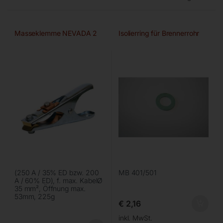
Masseklemme NEVADA 2
Isolierring für Brennerrohr
(250 A / 35% ED bzw. 200
MB 401/501
A / 60% ED), f. max. KabelØ
35 mm², Öffnung max.
53mm, 225g
€
2,16
inkl. MwSt.