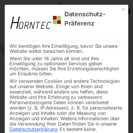
Mit die
0
Datenschutz-
Präferenz
Wir benötigen Ihre Einwilligung, bevor Sie unsere
Start
Schweisstechnologie
Seite 32
Website weiter besuchen können.
Wenn Sie unter 16 Jahre alt sind und Ihre
Einwilligung zu optionalen Services geben
←
→
möchten, müssen Sie Ihre Erziehungsberechtigten
of 77
Filters
um Erlaubnis bitten.
Wir verwenden Cookies und andere Technologien
auf unserer Website. Einige von ihnen sind
Kugelgelenk
Gashülse MB 14 / MB 15,
essenziell, während andere uns helfen, diese
konisch
Website und Ihre Erfahrung zu verbessern.
Personenbezogene Daten können verarbeitet
werden (z. B. IP-Adressen), z. B. für personalisierte
Anzeigen und Inhalte oder die Messung von
Anzeigen und Inhalten.
Weitere Informationen über
die Verwendung Ihrer Daten finden Sie in unserer
Datenschutzerklärung
.
Es besteht keine