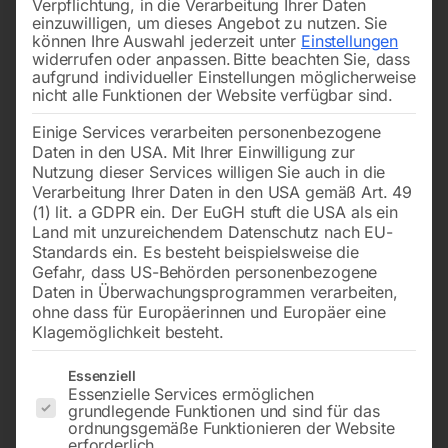
Verpflichtung, in die Verarbeitung Ihrer Daten
einzuwilligen, um dieses Angebot zu nutzen.
Sie
können Ihre Auswahl jederzeit unter
Einstellungen
widerrufen oder anpassen.
Bitte beachten Sie, dass
aufgrund individueller Einstellungen möglicherweise
nicht alle Funktionen der Website verfügbar sind.
Einige Services verarbeiten personenbezogene
zu SRC 18/26 WIG –
Hinten-Innen Ø 12mm,
Daten in den USA. Mit Ihrer Einwilligung zur
Schlauchpakete
Vorne-InnenØ 12mm,
L=53mm
Nutzung dieser Services willigen Sie auch in die
Verarbeitung Ihrer Daten in den USA gemäß Art. 49
(1) lit. a GDPR ein. Der EuGH stuft die USA als ein
€
21,60
€
3,30
Land mit unzureichendem Datenschutz nach EU-
inkl. MwSt.
Standards ein. Es besteht beispielsweise die
inkl. MwSt.
zzgl.
Versandkosten
Gefahr, dass US-Behörden personenbezogene
zzgl.
Versandkosten
Lieferzeit:
ca. 2 - 3 Tage
Daten in Überwachungsprogrammen verarbeiten,
Lieferzeit:
ca. 2 - 3 Tage
ohne dass für Europäerinnen und Europäer eine
Klagemöglichkeit besteht.
Es folgt eine Liste der Service-Gruppen, für die eine Einwilligun
Essenziell
Lederschutzschlauch 0,8m
Punkt-Gashülse MB 14 / MB
Essenzielle Services ermöglichen
15
grundlegende Funktionen und sind für das
ordnungsgemäße Funktionieren der Website
erforderlich.