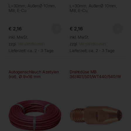
L=30mm, AußenØ 10mm,
L=30mm, AußenØ 10mm,
M8, E-Cu
M8, E-Cu
€
2,16
€
2,16
inkl. MwSt.
inkl. MwSt.
zzgl.
Versandkosten
zzgl.
Versandkosten
Lieferzeit:
ca. 2 - 3 Tage
Lieferzeit:
ca. 2 - 3 Tage
Autogenschlauch Azetylen
Drahtdüse MB
(rot), Ø 9×16 mm
36/401/501/WT440/540/W
555D 1,6mm