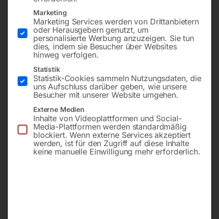
Marketing
Marketing Services werden von Drittanbietern
oder Herausgebern genutzt, um
personalisierte Werbung anzuzeigen. Sie tun
dies, indem sie Besucher über Websites
hinweg verfolgen.
Statistik
Statistik-Cookies sammeln Nutzungsdaten, die
uns Aufschluss darüber geben, wie unsere
Besucher mit unserer Website umgehen.
zu SRC 18/26 WIG –
Externe Medien
Schlauchpakete
€
6,00
Inhalte von Videoplattformen und Social-
Media-Plattformen werden standardmäßig
inkl. MwSt.
blockiert. Wenn externe Services akzeptiert
zzgl.
Versandkosten
€
22,80
werden, ist für den Zugriff auf diese Inhalte
Lieferzeit:
ca. 2 - 3 Tage
keine manuelle Einwilligung mehr erforderlich.
inkl. MwSt.
zzgl.
Versandkosten
Lieferzeit:
ca. 2 - 3 Tage
Drahtdüse MB 14 / MB 15
Nasenschutz-Pad zu