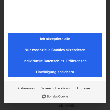
zzgl.
Versandkosten
Lieferzeit:
ca. 2 - 3 Tage
Gleichrichter (3200322)
Punkt-Gashülse MB 25
Ich akzeptiere alle
Nur essenzielle Cookies akzeptieren
Individuelle Datenschutz-Präferenzen
Einwilligung speichern
Präferenzen
Datenschutzerklärung
Impressum
für CEBORA-PLASMA
Borlabs Cookie
SOUND PC 6060/T &
€
7,44
6061/T Nr. 67
inkl. MwSt.