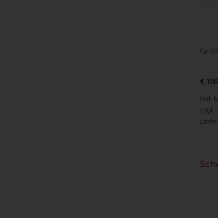
für F
€
156
inkl. 
zzgl.
Liefer
Schw