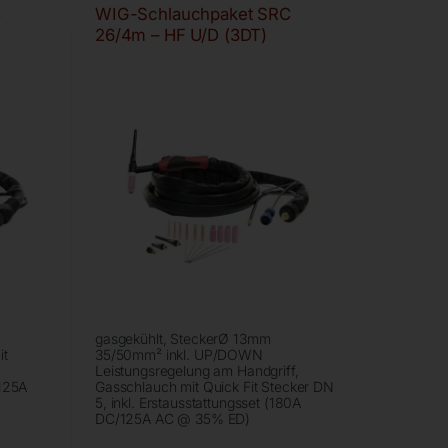
C
WIG-Schlauchpaket SRC
26/4m – HF U/D (3DT)
gasgekühlt, SteckerØ 13mm
it
35/50mm² inkl. UP/DOWN
Leistungsregelung am Handgriff,
/125A
Gasschlauch mit Quick Fit Stecker DN
5, inkl. Erstausstattungsset (180A
DC/125A AC @ 35% ED)