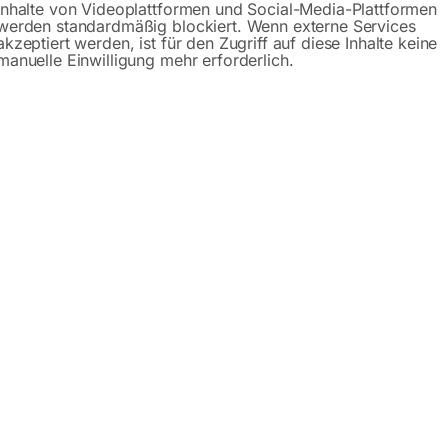
Inhalte von Videoplattformen und Social-Media-Plattformen
F-HF1
werden standardmäßig blockiert. Wenn externe Services
akzeptiert werden, ist für den Zugriff auf diese Inhalte keine
manuelle Einwilligung mehr erforderlich.
IRE 50
passend für AD 2540T P WIG-
Schweißinverter
00
€
252,00
MwSt.
inkl. MwSt.
Versandkosten
zzgl.
Versandkosten
zeit:
ca. 2 - 3 Tage