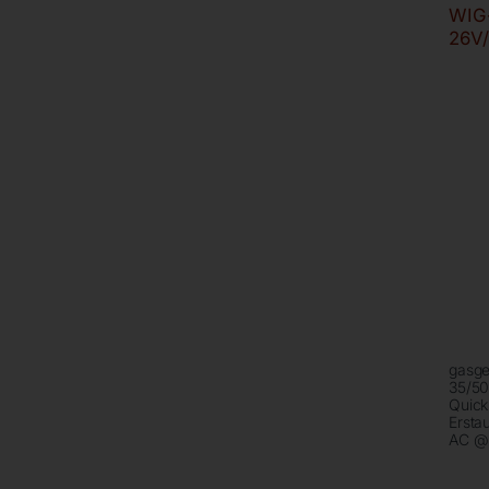
WIG
26V
gasge
35/50
Quick 
Ersta
AC @