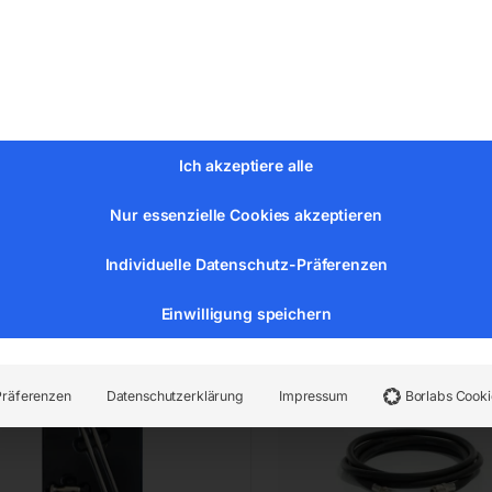
TC
00
MwSt.
€
26,40
Versandkosten
zeit:
ca. 2 - 3 Tage
inkl. MwSt.
zzgl.
Versandkosten
Ich akzeptiere alle
Lieferzeit:
ca. 2 - 3 Tage
Nur essenzielle Cookies akzeptieren
ungswagen-Set komplett
Gasschlauch 2,5m für
Individuelle Datenschutz-Präferenzen
irkel
Argon/Co2
Einwilligung speichern
Präferenzen
Datenschutzerklärung
Impressum
Borlabs Cooki