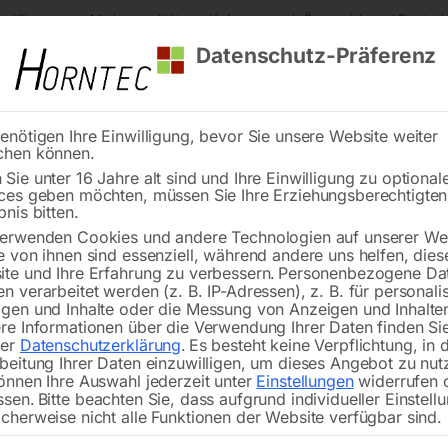
s Kärnten
Markenqualität
Lieferung nach Österreich und Deutsch
Datenschutz-Präferenz
enötigen Ihre Einwilligung, bevor Sie unsere Website weiter
chen können.
Reinigung
Schweißen
Stadtmobiliar
Stein
Sie unter 16 Jahre alt sind und Ihre Einwilligung zu optional
ces geben möchten, müssen Sie Ihre Erziehungsberechtigte
bnis bitten.
erwenden Cookies und andere Technologien auf unserer Web
e von ihnen sind essenziell, während andere uns helfen, dies
te und Ihre Erfahrung zu verbessern.
Personenbezogene Da
n verarbeitet werden (z. B. IP-Adressen), z. B. für personalis
gen und Inhalte oder die Messung von Anzeigen und Inhalte
Kabelverlängerung 10m 
re Informationen über die Verwendung Ihrer Daten finden Sie
steuerung/Fernregelung
Fernsteuerung K-FF1
rer
Datenschutzerklärung
.
Es besteht keine Verpflichtung, in 
5m Kabel K-FF1
beitung Ihrer Daten einzuwilligen, um dieses Angebot zu nut
önnen Ihre Auswahl jederzeit unter
Einstellungen
widerrufen 
ssen.
Bitte beachten Sie, dass aufgrund individueller Einstell
cherweise nicht alle Funktionen der Website verfügbar sind.