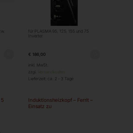
zw.
für PLASMA 95, 125, 155 und 75
Inverter
€
186,00
inkl. MwSt.
zzgl.
Versandkosten
Lieferzeit:
ca. 2 - 3 Tage
 5
Induktionsheizkopf – Ferrit –
Einsatz zu