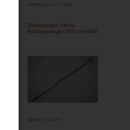
Lieferzeit:
ca. 2 - 3 Tage
 58260
Zirkelstangen-Set zu
Führungswagen (400 mm/M6)
AT
für KEK/17 u KE/17
B/iT
8K400