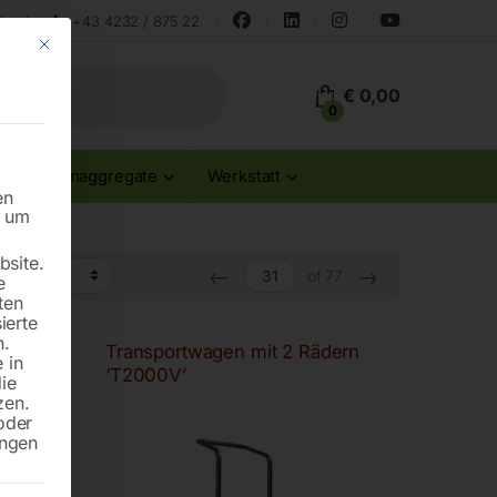
land
+43 4232 / 875 22
Mit diesem Button wird der Dialog geschlossen. Seine Funktionalität ist id
€
0,00
0
Stromaggregate
Werkstatt
en
n um
site.
←
→
of 77
e
ten
ierte
n.
zu Fuß
Transportwagen mit 2 Rädern
 in
‘T2000V’
die
zen.
oder
ungen