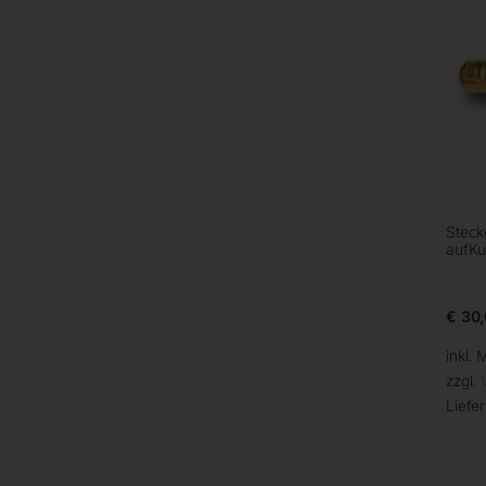
Stec
aufK
€
30,
inkl. 
zzgl.
Liefer