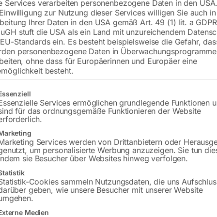
e Services verarbeiten personenbezogene Daten in den USA.
 Einwilligung zur Nutzung dieser Services willigen Sie auch in
beitung Ihrer Daten in den USA gemäß Art. 49 (1) lit. a GDPR
uGH stuft die USA als ein Land mit unzureichendem Datensc
EU-Standards ein. Es besteht beispielsweise die Gefahr, da
rden personenbezogene Daten in Überwachungsprogramme
beiten, ohne dass für Europäerinnen und Europäer eine
möglichkeit besteht.
gt eine Liste der Service-Gruppen, für die eine Einwilligung erteilt w
Essenziell
nd für alle DD & AD WIG-/TIG-
passend für alle DD & AD WIG
ißinverter
Schweißinverter
Essenzielle Services ermöglichen grundlegende Funktionen 
sind für das ordnungsgemäße Funktionieren der Website
erforderlich.
,00
€
66,00
Marketing
Marketing Services werden von Drittanbietern oder Herausg
MwSt.
inkl. MwSt.
genutzt, um personalisierte Werbung anzuzeigen. Sie tun die
indem sie Besucher über Websites hinweg verfolgen.
Versandkosten
zzgl.
Versandkosten
zeit:
ca. 2 - 3 Tage
Lieferzeit:
ca. 2 - 3 Tage
Statistik
Statistik-Cookies sammeln Nutzungsdaten, die uns Aufschlus
darüber geben, wie unsere Besucher mit unserer Website
umgehen.
ungswagen lose
Funk Hand
Externe Medien
Fernsteuerung/Fernrege