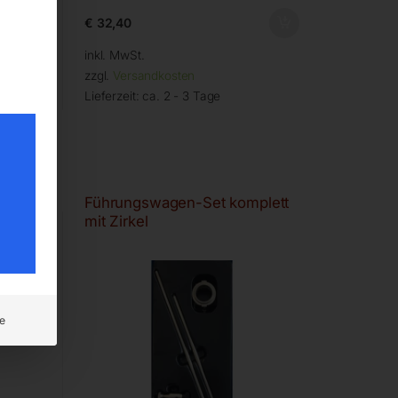
€
32,40
inkl. MwSt.
zzgl.
Versandkosten
Lieferzeit:
ca. 2 - 3 Tage
Führungswagen-Set komplett
mit Zirkel
e