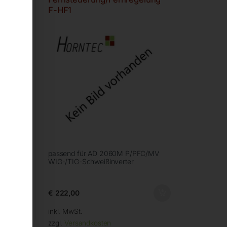
F-HF1
/TIG-
passend für AD 2060M P/PFC/MV
WIG-/TIG-Schweißinverter
€
222,00
inkl. MwSt.
zzgl.
Versandkosten