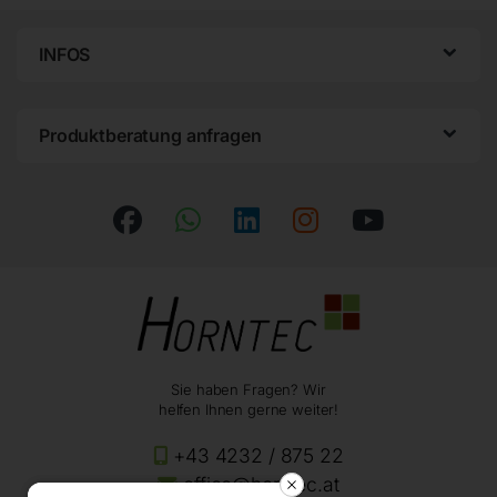
INFOS
Produktberatung anfragen
Sie haben Fragen? Wir
helfen Ihnen gerne weiter!
+43 4232 / 875 22
office@horntec.at