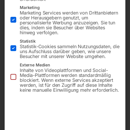
Marketing
Marketing Services werden von Drittanbietern
oder Herausgebern genutzt, um
personalisierte Werbung anzuzeigen. Sie tun
dies, indem sie Besucher über Websites
hinweg verfolgen.
Statistik
Statistik-Cookies sammeln Nutzungsdaten, die
uns Aufschluss darüber geben, wie unsere
Besucher mit unserer Website umgehen.
Tischplatte 3000×1480 mm
Tischplatte 1000×1000 mm
Externe Medien
Bohrung ø28
Bohrung ø16
Gitter diagonal
Gitter 100×100
Inhalte von Videoplattformen und Social-
Media-Plattformen werden standardmäßig
blockiert. Wenn externe Services akzeptiert
werden, ist für den Zugriff auf diese Inhalte
€
8.544,00
€
2.419,20
keine manuelle Einwilligung mehr erforderlich.
inkl. MwSt.
inkl. MwSt.
Kostenloser Versand
Kostenloser Versand
Lieferzeit:
ca. 8 – 10 Wochen
Lieferzeit:
ca. 8 – 10 Wochen