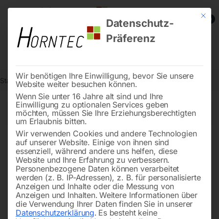
Mit die
0
Datenschutz-
Präferenz
Wir benötigen Ihre Einwilligung, bevor Sie unsere
Start
Schweisstechnologie
Seite 13
Website weiter besuchen können.
Wenn Sie unter 16 Jahre alt sind und Ihre
Einwilligung zu optionalen Services geben
←
→
möchten, müssen Sie Ihre Erziehungsberechtigten
of 77
Filters
um Erlaubnis bitten.
Wir verwenden Cookies und andere Technologien
auf unserer Website. Einige von ihnen sind
Schweißtisch PRO
Schweißtisch PRO
essenziell, während andere uns helfen, diese
3000×1480 mm 16-diag
3000×1480 mm 28-
Website und Ihre Erfahrung zu verbessern.
100×100
Personenbezogene Daten können verarbeitet
werden (z. B. IP-Adressen), z. B. für personalisierte
Anzeigen und Inhalte oder die Messung von
Anzeigen und Inhalten.
Weitere Informationen über
die Verwendung Ihrer Daten finden Sie in unserer
Datenschutzerklärung
.
Es besteht keine