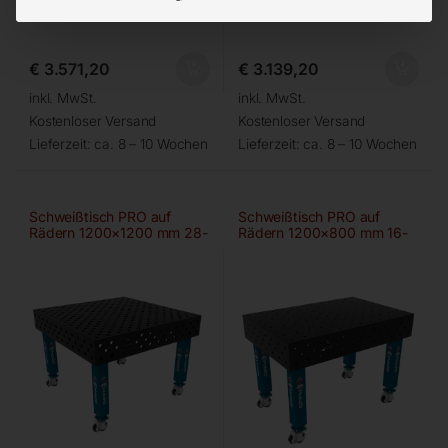
Gitter diagonal
Gitter 100×100
€
3.571,20
€
3.139,20
inkl. MwSt.
inkl. MwSt.
Kostenloser Versand
Kostenloser Versand
Lieferzeit:
ca. 8 – 10 Wochen
Lieferzeit:
ca. 8 – 10 Wochen
Schweißtisch PRO auf
Schweißtisch PRO auf
Rädern 1200×1200 mm 28-
Rädern 1200×800 mm 16-
diag
100×100