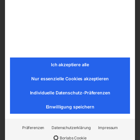
inkl. MwSt.
inkl. MwSt.
Kostenloser Versand
Kostenloser Versand
Lieferzeit:
ca. 8 – 10 Wochen
Lieferzeit:
ca. 8 – 10 Wochen
Schweißtisch PRO auf
Schweißtisch PRO auf
Rädern 1200×1200 mm 16-
Rädern 1200×1200 mm 28-
diag
100×100
Ich akzeptiere alle
Nur essenzielle Cookies akzeptieren
Individuelle Datenschutz-Präferenzen
Einwilligung speichern
Präferenzen
Datenschutzerklärung
Impressum
Tischplatte 1200×1200 mm
Tischplatte 1200×1200 mm
Bohrung ø16
Bohrung ø28
Borlabs Cookie