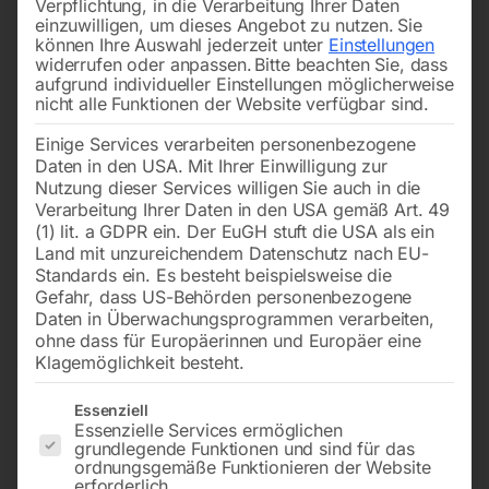
Verpflichtung, in die Verarbeitung Ihrer Daten
einzuwilligen, um dieses Angebot zu nutzen.
Sie
können Ihre Auswahl jederzeit unter
Einstellungen
widerrufen oder anpassen.
Bitte beachten Sie, dass
aufgrund individueller Einstellungen möglicherweise
nicht alle Funktionen der Website verfügbar sind.
Einige Services verarbeiten personenbezogene
Tischplatte 3000×1480 mm
Tischplatte 3000×1480 mm
Daten in den USA. Mit Ihrer Einwilligung zur
Bohrung ø16
Bohrung ø28
Gitter diagonal
Gitter 100×100
Nutzung dieser Services willigen Sie auch in die
Verarbeitung Ihrer Daten in den USA gemäß Art. 49
(1) lit. a GDPR ein. Der EuGH stuft die USA als ein
€
8.544,00
€
7.368,00
Land mit unzureichendem Datenschutz nach EU-
Standards ein. Es besteht beispielsweise die
inkl. MwSt.
inkl. MwSt.
Gefahr, dass US-Behörden personenbezogene
Kostenloser Versand
Kostenloser Versand
Daten in Überwachungsprogrammen verarbeiten,
Lieferzeit:
ca. 8 – 10 Wochen
Lieferzeit:
ca. 8 – 10 Wochen
ohne dass für Europäerinnen und Europäer eine
Klagemöglichkeit besteht.
Es folgt eine Liste der Service-Gruppen, für die eine Einwilligun
Essenziell
Schweißtisch PRO
Schweißtisch PRO auf
Essenzielle Services ermöglichen
3000×1480 mm 28-diag
Rädern 1000×1000 mm 16-
100×100
grundlegende Funktionen und sind für das
ordnungsgemäße Funktionieren der Website
erforderlich.