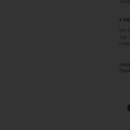
25K4
€
660
inkl. 
zzgl.
Liefer
Indu
‘Son