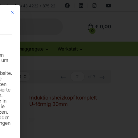
land
+43 4232 / 875 22
Mit diesem Button wird der Dialog geschlossen. Seine Funktionalität ist id
€
0,00
0
Stromaggregate
Werkstatt
en
n um
site.
←
→
of 3
e
ten
ierte
n.
ett
Induktionsheizkopf komplett
 in
U-förmig 30mm
die
zen.
oder
ungen