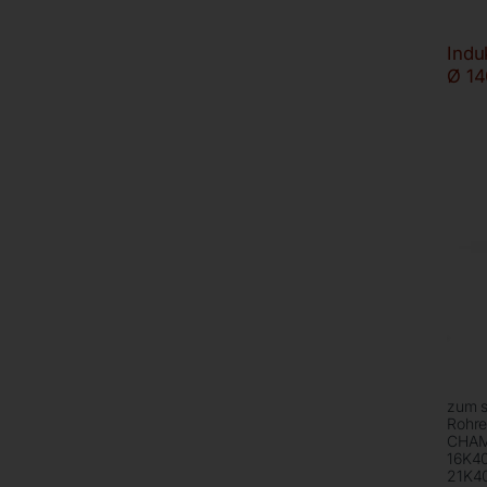
Indu
Ø 1
zum s
Rohre
CHAM
16K4
21K4