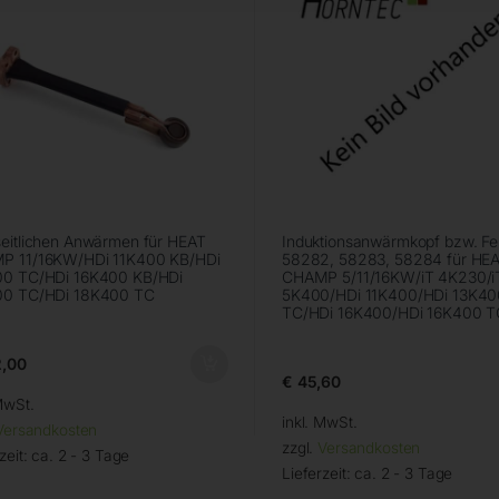
eitlichen Anwärmen für HEAT
Induktionsanwärmkopf bzw. Fer
P 11/16KW/HDi 11K400 KB/HDi
58282, 58283, 58284 für HE
00 TC/HDi 16K400 KB/HDi
CHAMP 5/11/16KW/iT 4K230/i
00 TC/HDi 18K400 TC
5K400/HDi 11K400/HDi 13K40
TC/HDi 16K400/HDi 16K400 T
,00
€
45,60
MwSt.
inkl. MwSt.
Versandkosten
zzgl.
Versandkosten
zeit:
ca. 2 - 3 Tage
Lieferzeit:
ca. 2 - 3 Tage