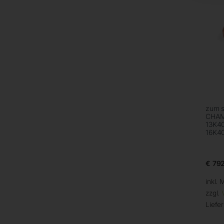
zum s
CHAM
13K4
16K4
€
792
inkl. 
zzgl.
Liefer