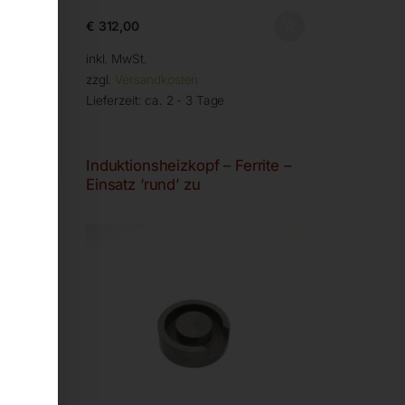
€
312,00
inkl. MwSt.
zzgl.
Versandkosten
Lieferzeit:
ca. 2 - 3 Tage
plett
Induktionsheizkopf – Ferrite –
Einsatz ‘rund’ zu