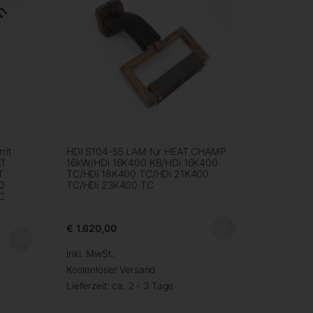
rit
HDI S104-55 LAM für HEAT CHAMP
AT
16kW/HDi 16K400 KB/HDi 16K400
T
TC/HDi 18K400 TC/HDi 21K400
0
TC/HDi 23K400 TC
C
€
1.620,00
inkl. MwSt.
Kostenloser Versand
Lieferzeit:
ca. 2 - 3 Tage