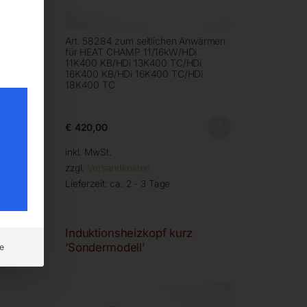
ür HEAT
Art. 58284 zum seitlichen Anwärmen
B/iT
für HEAT CHAMP 11/16kW/HDi
8K400
11K400 KB/HDi 13K400 TC/HDi
 oder
16K400 KB/HDi 16K400 TC/HDi
18K400 TC
€
420,00
inkl. MwSt.
zzgl.
Versandkosten
Lieferzeit:
ca. 2 - 3 Tage
avy
Induktionsheizkopf kurz
‘Sondermodell’
e