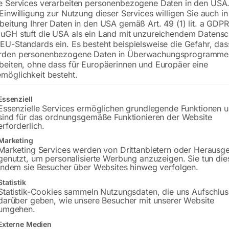
e Services verarbeiten personenbezogene Daten in den USA.
 Einwilligung zur Nutzung dieser Services willigen Sie auch in
beitung Ihrer Daten in den USA gemäß Art. 49 (1) lit. a GDPR
uGH stuft die USA als ein Land mit unzureichendem Datensc
EU-Standards ein. Es besteht beispielsweise die Gefahr, da
rden personenbezogene Daten in Überwachungsprogramme
beiten, ohne dass für Europäerinnen und Europäer eine
möglichkeit besteht.
gt eine Liste der Service-Gruppen, für die eine Einwilligung erteilt w
Essenziell
tirnseitigen Anwärmen für HEAT
zum stirnseitigen Anwärmen f
P 11/16kW/HDi 11K400 KB/HDi
CHAMP 16kW/HDi HDi 16K40
Essenzielle Services ermöglichen grundlegende Funktionen 
00 TC/HDi 16K400 KB/HDi
KB/HDi 16K400 TC/HDi 18K40
sind für das ordnungsgemäße Funktionieren der Website
00 TC/HDi 18K400 TC/HDi
TC/HDi 21K400 TC zB. für LK
erforderlich.
0 TC zB. für LKW-Spurstangen,
Spurstangen, Zylinder, Rohre,
der, Rohre,…
Marketing
Marketing Services werden von Drittanbietern oder Herausg
genutzt, um personalisierte Werbung anzuzeigen. Sie tun die
€
696,00
indem sie Besucher über Websites hinweg verfolgen.
,00
Statistik
inkl. MwSt.
MwSt.
Statistik-Cookies sammeln Nutzungsdaten, die uns Aufschlus
zzgl.
Versandkosten
darüber geben, wie unsere Besucher mit unserer Website
Versandkosten
Lieferzeit:
ca. 2 - 3 Tage
umgehen.
zeit:
ca. 2 - 3 Tage
Externe Medien