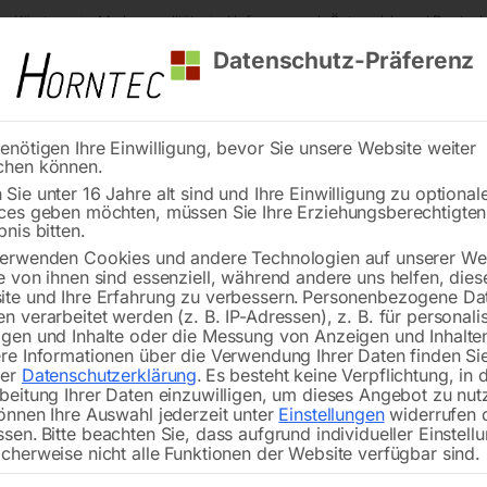
s Kärnten
Markenqualität
Lieferung nach Österreich und Deutsch
Datenschutz-Präferenz
enötigen Ihre Einwilligung, bevor Sie unsere Website weiter
chen können.
Reinigung
Schweißen
Stadtmobiliar
Stein
Sie unter 16 Jahre alt sind und Ihre Einwilligung zu optional
ces geben möchten, müssen Sie Ihre Erziehungsberechtigte
 Zubehör
Seite 2
bnis bitten.
erwenden Cookies und andere Technologien auf unserer Web
e von ihnen sind essenziell, während andere uns helfen, dies
te und Ihre Erfahrung zu verbessern.
Personenbezogene Da
n verarbeitet werden (z. B. IP-Adressen), z. B. für personalis
gen und Inhalte oder die Messung von Anzeigen und Inhalte
ktionsheizkopf komplett
Induktionsheizkopf kompl
re Informationen über die Verwendung Ihrer Daten finden Sie
örmig 40mm
U-förmig 68mm
rer
Datenschutzerklärung
.
Es besteht keine Verpflichtung, in 
beitung Ihrer Daten einzuwilligen, um dieses Angebot zu nut
önnen Ihre Auswahl jederzeit unter
Einstellungen
widerrufen 
ssen.
Bitte beachten Sie, dass aufgrund individueller Einstell
cherweise nicht alle Funktionen der Website verfügbar sind.