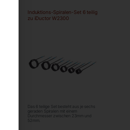
ett
Induktions-Spiralen-Set 6 teilig
zu iDuctor W2300
HEAT
Das 6 teilige Set besteht aus je sechs
HDi
geraden Spiralen mit einem
Durchmesser zwischen 23mm und
52mm.