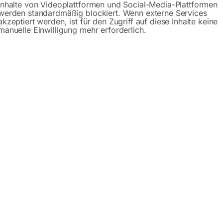
Inhalte von Videoplattformen und Social-Media-Plattformen
werden standardmäßig blockiert. Wenn externe Services
ktionsheizspirale komplett
Induktionsheizkopf kompl
akzeptiert werden, ist für den Zugriff auf diese Inhalte keine
manuelle Einwilligung mehr erforderlich.
80mm
schmale Bauweise
eitlichen Anwärmen von Rohren
zum seitlichen Anwärmen für 
Zylindern für HEAT CHAMP
CHAMP 16kW/HDi 16K400 KB/
/HDi 16K400 KB/HDi 16K400
16K400 TC/HDi 18K400 TC
Di 18K400 TC/HDi 21K400 TC