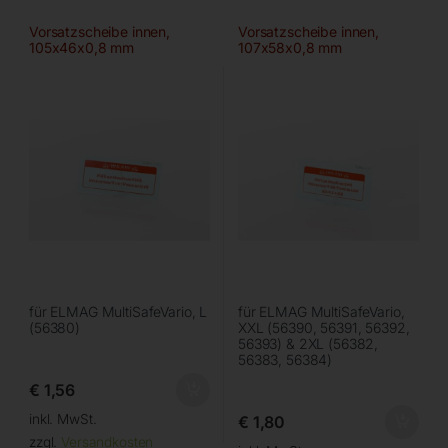
Vorsatzscheibe innen,
Vorsatzscheibe innen,
105x46x0,8 mm
107x58x0,8 mm
für ELMAG MultiSafeVario, L
für ELMAG MultiSafeVario,
(56380)
XXL (56390, 56391, 56392,
56393) & 2XL (56382,
56383, 56384)
€
1,56
inkl. MwSt.
€
1,80
zzgl.
Versandkosten