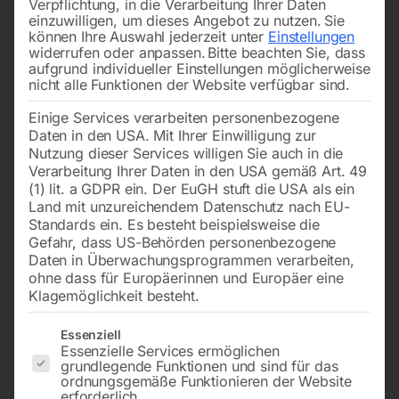
Verpflichtung, in die Verarbeitung Ihrer Daten
einzuwilligen, um dieses Angebot zu nutzen.
Sie
können Ihre Auswahl jederzeit unter
Einstellungen
widerrufen oder anpassen.
Bitte beachten Sie, dass
aufgrund individueller Einstellungen möglicherweise
nicht alle Funktionen der Website verfügbar sind.
Einige Services verarbeiten personenbezogene
‘SWATSOpad®’ braun zu
50×2 mm rund
Daten in den USA. Mit Ihrer Einwilligung zur
Kopfband Rückseite, mit
Klettverschluss, L=14 cm, (2
Nutzung dieser Services willigen Sie auch in die
Stk. Packung)
Verarbeitung Ihrer Daten in den USA gemäß Art. 49
€
1,44
(1) lit. a GDPR ein. Der EuGH stuft die USA als ein
inkl. MwSt.
Land mit unzureichendem Datenschutz nach EU-
€
3,00
zzgl.
Versandkosten
Standards ein. Es besteht beispielsweise die
Gefahr, dass US-Behörden personenbezogene
Lieferzeit:
ca. 2 - 3 Tage
inkl. MwSt.
Daten in Überwachungsprogrammen verarbeiten,
zzgl.
Versandkosten
ohne dass für Europäerinnen und Europäer eine
Lieferzeit:
ca. 2 - 3 Tage
Klagemöglichkeit besteht.
Es folgt eine Liste der Service-Gruppen, für die eine Einwilligun
Essenziell
Essenzielle Services ermöglichen
Schweißerschutzvorhang
Schweißglas DIN A 11
rot
grundlegende Funktionen und sind für das
ordnungsgemäße Funktionieren der Website
erforderlich.