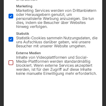
Marketing
Marketing Services werden von Drittanbietern
oder Herausgebern genutzt, um
personalisierte Werbung anzuzeigen. Sie tun
dies, indem sie Besucher über Websites
hinweg verfolgen.
Statistik
Statistik-Cookies sammeln Nutzungsdaten, die
uns Aufschluss darüber geben, wie unsere
Besucher mit unserer Website umgehen.
Externe Medien
b=1300 x h=1600×0,4mm
51 x 108 mm
gem. prEN 1598/1994
Inhalte von Videoplattformen und Social-
Media-Plattformen werden standardmäßig
blockiert. Wenn externe Services akzeptiert
€
3,00
werden, ist für den Zugriff auf diese Inhalte
€
60,00
keine manuelle Einwilligung mehr erforderlich.
inkl. MwSt.
inkl. MwSt.
zzgl.
Versandkosten
zzgl.
Versandkosten
Lieferzeit:
ca. 2 - 3 Tage
Lieferzeit:
ca. 2 - 3 Tage