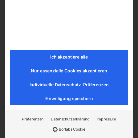
Schutzvorhang S0, glasklar
Schutzvorhang S0, glasklar
Ich akzeptiere alle
Nur essenzielle Cookies akzeptieren
Individuelle Datenschutz-Präferenzen
Einwilligung speichern
b=1300 x h=1800×0,4 mm,
b=1300 x h=2000×0,4 mm,
Schutzvorhang gegen
Schutzvorhang gegen
Staub, Zugluft, Nässe und
Staub, Zugluft, Nässe und
Schleifspritzer
Schleifspritzer
Präferenzen
Datenschutzerklärung
Impressum
Borlabs Cookie
€
60,00
€
72,00