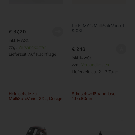
für ELMAG MultiSafeVario, L
& XXL
€
37,20
inkl. MwSt.
zzgl.
Versandkosten
€
2,16
Lieferzeit:
Auf Nachfrage
inkl. MwSt.
zzgl.
Versandkosten
Lieferzeit:
ca. 2 - 3 Tage
Helmschale zu
Stirnschweißband lose
MultiSafeVario, 2XL, Design
195x80mm –
‘ART’
‘Textil/Schwarz’