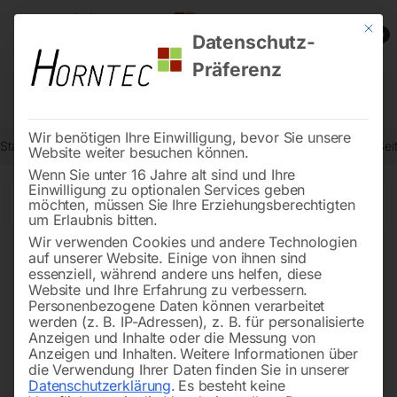
Mit die
0
Datenschutz-
Präferenz
Wir benötigen Ihre Einwilligung, bevor Sie unsere
Start
Schweisstechnologie
Arbeitsschutz / Schweißerschutz
Sei
Website weiter besuchen können.
Wenn Sie unter 16 Jahre alt sind und Ihre
Einwilligung zu optionalen Services geben
←
→
möchten, müssen Sie Ihre Erziehungsberechtigten
of 8
Filters
um Erlaubnis bitten.
Wir verwenden Cookies und andere Technologien
auf unserer Website. Einige von ihnen sind
Schweißband waschbar
Schweißbrillenglas DIN 9
essenziell, während andere uns helfen, diese
WELDAS 20-3300V
Website und Ihre Erfahrung zu verbessern.
Personenbezogene Daten können verarbeitet
werden (z. B. IP-Adressen), z. B. für personalisierte
Anzeigen und Inhalte oder die Messung von
Anzeigen und Inhalten.
Weitere Informationen über
die Verwendung Ihrer Daten finden Sie in unserer
Datenschutzerklärung
.
Es besteht keine