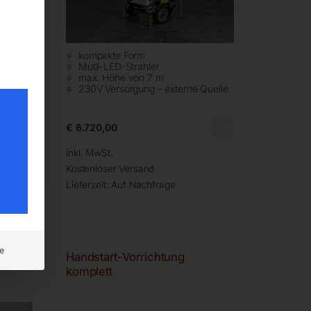
kompakte Form
Mutli-LED-Strahler
max. Höhe von 7 m
it
230V Versorgung – externe Quelle
ung)
€
6.720,00
inkl. MwSt.
Kostenloser Versand
Lieferzeit:
Auf Nachfrage
e
160W-S
Handstart-Vorrichtung
komplett