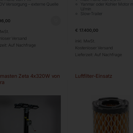
0V Versorgung – externe Quelle
Yanmar oder Kohler Motor m
U/min
Slow-Trailer
96,00
€
17.400,00
MwSt.
nloser Versand
inkl. MwSt.
zeit:
Auf Nachfrage
Kostenloser Versand
Lieferzeit:
Auf Nachfrage
tmasten Zeta 4x320W von
Luftfilter-Einsatz
ra