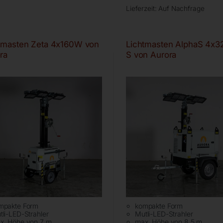
Lieferzeit:
Auf Nachfrage
tmasten Zeta 4x160W von
Lichtmasten AlphaS 4x
ra
S von Aurora
mpakte Form
kompakte Form
tli-LED-Strahler
Mutli-LED-Strahler
x. Höhe von 7 m
max. Höhe von 8,5 m