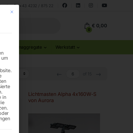
land
+43 4232 / 875 22
Mit diesem Button wird der Dialog geschlossen. Seine Funktionalität ist id
€
0,00
0
Stromaggregate
Werkstatt
en
n um
site.
←
→
of 15
e
ten
ierte
n.
160W
Lichtmasten Alpha 4x160W-S
 in
von Aurora
die
zen.
oder
ungen