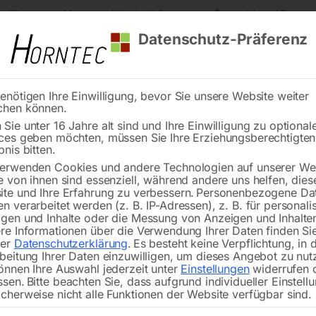
s Kärnten
Markenqualität
Lieferung nach Österreich und Deutsch
Datenschutz-Präferenz
enötigen Ihre Einwilligung, bevor Sie unsere Website weiter
chen können.
Reinigung
Schweißen
Stadtmobiliar
Stein
Sie unter 16 Jahre alt sind und Ihre Einwilligung zu optional
ces geben möchten, müssen Sie Ihre Erziehungsberechtigte
bnis bitten.
erwenden Cookies und andere Technologien auf unserer Web
e von ihnen sind essenziell, während andere uns helfen, dies
te und Ihre Erfahrung zu verbessern.
Personenbezogene Da
n verarbeitet werden (z. B. IP-Adressen), z. B. für personalis
gen und Inhalte oder die Messung von Anzeigen und Inhalte
erie 12 V-45Ah
Lichtmasten Lambda 4x
re Informationen über die Verwendung Ihrer Daten finden Sie
tungsfrei’
von Aurora
rer
Datenschutzerklärung
.
Es besteht keine Verpflichtung, in 
beitung Ihrer Daten einzuwilligen, um dieses Angebot zu nut
önnen Ihre Auswahl jederzeit unter
Einstellungen
widerrufen 
ssen.
Bitte beachten Sie, dass aufgrund individueller Einstell
cherweise nicht alle Funktionen der Website verfügbar sind.