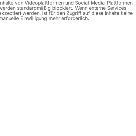
Inhalte von Videoplattformen und Social-Media-Plattformen
werden standardmäßig blockiert. Wenn externe Services
tmasten Sigma 4x75W
Lichtmasten Alpha 4x3
akzeptiert werden, ist für den Zugriff auf diese Inhalte keine
Aurora
von Aurora
manuelle Einwilligung mehr erforderlich.
mpakte Form
kompakte Form
tli-LED-Strahler
Mutli-LED-Strahler
x. Höhe von 5,5 m
max. Höhe von 8,5 m
0V Versorgung – externe Quelle
Yanmar oder Kohler Motor m
3000U/min
Slow-Trailer