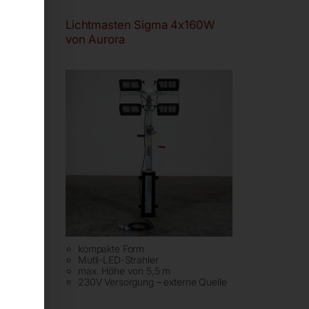
20W-S
Lichtmasten Sigma 4x160W
von Aurora
kompakte Form
Mutli-LED-Strahler
max. Höhe von 5,5 m
it
230V Versorgung – externe Quelle