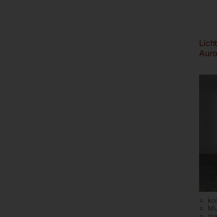
Lich
Auro
ko
Mu
ma