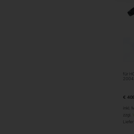
für H
2004
€
408
inkl. 
zzgl.
Liefer