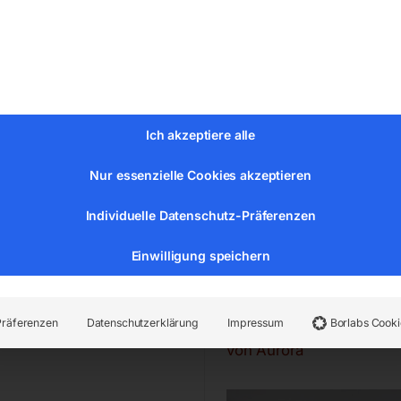
 GCAA/VXB7 (ET2MCS)
kompakte Form
Mutli-LED-Strahler
max. Höhe von 8,5 m
Yanmar oder Kohler Motor m
,00
3000U/min
Ich akzeptiere alle
Fast-Trailer (Straßenzulass
MwSt.
Nur essenzielle Cookies akzeptieren
Versandkosten
€
16.920,00
zeit:
ca. 2 - 3 Tage
Individuelle Datenschutz-Präferenzen
inkl. MwSt.
Kostenloser Versand
Einwilligung speichern
Lieferzeit:
Auf Nachfrage
Präferenzen
Datenschutzerklärung
Impressum
Borlabs Cooki
rsierstarter komplett
Lichtmasten AlphaS 4x
von Aurora