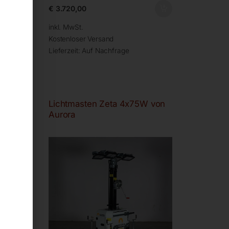
€
3.720,00
inkl. MwSt.
Kostenloser Versand
Lieferzeit:
Auf Nachfrage
20W-F
Lichtmasten Zeta 4x75W von
Aurora