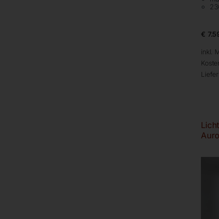
23
€
7.5
inkl. 
Koste
Liefer
Lich
Auro