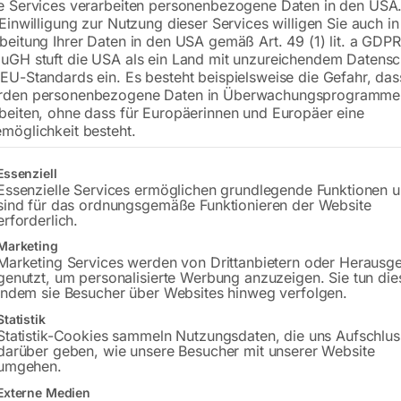
e Services verarbeiten personenbezogene Daten in den USA.
 Einwilligung zur Nutzung dieser Services willigen Sie auch in
beitung Ihrer Daten in den USA gemäß Art. 49 (1) lit. a GDPR
uGH stuft die USA als ein Land mit unzureichendem Datensc
EU-Standards ein. Es besteht beispielsweise die Gefahr, da
rden personenbezogene Daten in Überwachungsprogramme
beiten, ohne dass für Europäerinnen und Europäer eine
möglichkeit besteht.
gt eine Liste der Service-Gruppen, für die eine Einwilligung erteilt w
Essenziell
tromerzeuger (Calcium 545.77),
kompakte Form
140x200mm
Mutli-LED-Strahler
Essenzielle Services ermöglichen grundlegende Funktionen 
0000WDE, SEDSS113WDE
max. Höhe von 5,5 m bzw. 
sind für das ordnungsgemäße Funktionieren der Website
230V Versorgung – externe 
erforderlich.
Marketing
,00
Marketing Services werden von Drittanbietern oder Herausg
€
3.840,00
–
€
4.320,00
genutzt, um personalisierte Werbung anzuzeigen. Sie tun die
MwSt.
indem sie Besucher über Websites hinweg verfolgen.
inkl. MwSt.
Versandkosten
Statistik
Kostenloser Versand
zeit:
ca. 2 - 3 Tage
Statistik-Cookies sammeln Nutzungsdaten, die uns Aufschlus
Lieferzeit:
Auf Nachfrage
darüber geben, wie unsere Besucher mit unserer Website
umgehen.
Externe Medien