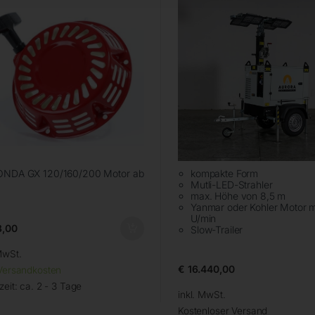
ONDA GX 120/160/200 Motor ab
kompakte Form
Mutli-LED-Strahler
max. Höhe von 8,5 m
Yanmar oder Kohler Motor m
U/min
,00
Slow-Trailer
MwSt.
€
16.440,00
Versandkosten
zeit:
ca. 2 - 3 Tage
inkl. MwSt.
Kostenloser Versand