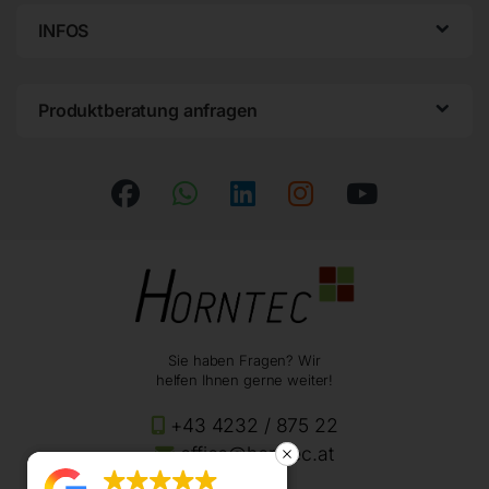
INFOS
Produktberatung anfragen
Sie haben Fragen? Wir
helfen Ihnen gerne weiter!
+43 4232 / 875 22
office@horntec.at