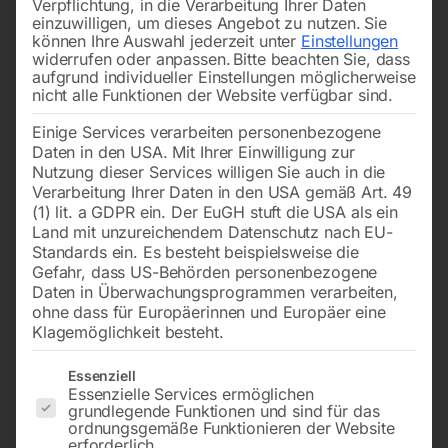
Verpflichtung, in die Verarbeitung Ihrer Daten
einzuwilligen, um dieses Angebot zu nutzen.
Sie
können Ihre Auswahl jederzeit unter
Einstellungen
widerrufen oder anpassen.
Bitte beachten Sie, dass
aufgrund individueller Einstellungen möglicherweise
nicht alle Funktionen der Website verfügbar sind.
Einige Services verarbeiten personenbezogene
zu MACC-
zu Profi 1000/165
Daten in den USA. Mit Ihrer Einwilligung zur
BandsägenACHTUNG:
verschiedene
Nutzung dieser Services willigen Sie auch in die
Versionenmöglich
Verarbeitung Ihrer Daten in den USA gemäß Art. 49
€
450,00
(Maschinen-Nr. angeben !!!)
(1) lit. a GDPR ein. Der EuGH stuft die USA als ein
inkl. MwSt.
Land mit unzureichendem Datenschutz nach EU-
zzgl.
Versandkosten
Standards ein. Es besteht beispielsweise die
€
96,00
Gefahr, dass US-Behörden personenbezogene
Lieferzeit:
Auf Nachfrage
inkl. MwSt.
Daten in Überwachungsprogrammen verarbeiten,
ohne dass für Europäerinnen und Europäer eine
zzgl.
Versandkosten
Klagemöglichkeit besteht.
Lieferzeit:
Auf Nachfrage
Es folgt eine Liste der Service-Gruppen, für die eine Einwilligun
Essenziell
Essenzielle Services ermöglichen
Bolzen (Pos. 72) 78 für
Dichtungen für
grundlegende Funktionen und sind für das
Hydraulikzylinder
ordnungsgemäße Funktionieren der Website
erforderlich.