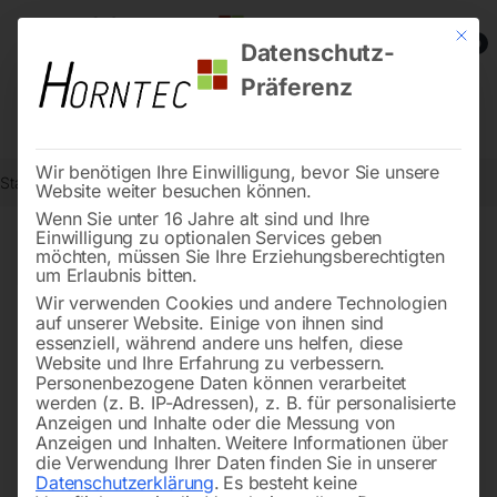
Mit die
0
Datenschutz-
Präferenz
Wir benötigen Ihre Einwilligung, bevor Sie unsere
Start
Metallbearbeitung
Seite 98
Website weiter besuchen können.
Wenn Sie unter 16 Jahre alt sind und Ihre
Einwilligung zu optionalen Services geben
←
→
möchten, müssen Sie Ihre Erziehungsberechtigten
of 117
Filters
um Erlaubnis bitten.
Wir verwenden Cookies und andere Technologien
auf unserer Website. Einige von ihnen sind
Dichtungssatz für
Set: Gewindespindel Nr. 28
essenziell, während andere uns helfen, diese
Hydraulikzylinder
inkl. Gewindemutter Nr. 36
Website und Ihre Erfahrung zu verbessern.
und 2x Kugellager Nr. 77
Personenbezogene Daten können verarbeitet
werden (z. B. IP-Adressen), z. B. für personalisierte
Anzeigen und Inhalte oder die Messung von
Anzeigen und Inhalten.
Weitere Informationen über
die Verwendung Ihrer Daten finden Sie in unserer
Datenschutzerklärung
.
Es besteht keine