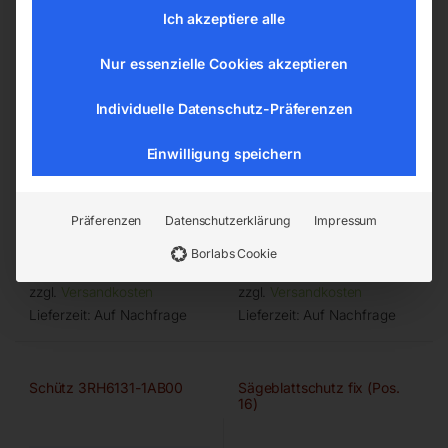
Ich akzeptiere alle
Nur essenzielle Cookies akzeptieren
Individuelle Datenschutz-Präferenzen
Einwilligung speichern
zu BSM 75×2000
für Rollbahn H 550
Präferenzen
Datenschutzerklärung
Impressum
€
14,40
€
156,00
Borlabs Cookie
inkl. MwSt.
inkl. MwSt.
zzgl.
Versandkosten
zzgl.
Versandkosten
Lieferzeit:
Auf Nachfrage
Lieferzeit:
Auf Nachfrage
Schütz 3RH6131-1AB00
Sägeblattschutz fix (Pos.
16)