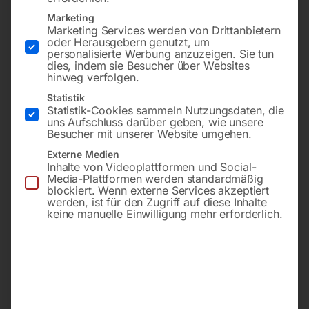
Marketing
Marketing Services werden von Drittanbietern
oder Herausgebern genutzt, um
personalisierte Werbung anzuzeigen. Sie tun
dies, indem sie Besucher über Websites
hinweg verfolgen.
Statistik
Statistik-Cookies sammeln Nutzungsdaten, die
uns Aufschluss darüber geben, wie unsere
Besucher mit unserer Website umgehen.
Externe Medien
‘Premium’ (Super) u. Dry
zu MACC Special 400CSO
Inhalte von Videoplattformen und Social-
Cutter
Media-Plattformen werden standardmäßig
blockiert. Wenn externe Services akzeptiert
werden, ist für den Zugriff auf diese Inhalte
€
72,00
keine manuelle Einwilligung mehr erforderlich.
€
5,40
inkl. MwSt.
inkl. MwSt.
zzgl.
Versandkosten
zzgl.
Versandkosten
Lieferzeit:
ca. 2 - 3 Tage
Lieferzeit:
ca. 2 - 3 Tage