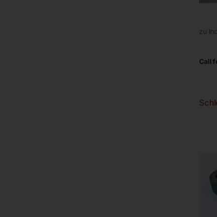
zu In
Call f
Schl