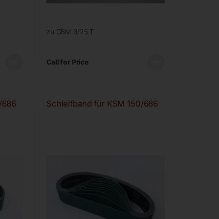
zu GBM 3/25 T
Call for Price
/686
Schleifband für KSM 150/686