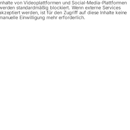
Inhalte von Videoplattformen und Social-Media-Plattformen
werden standardmäßig blockiert. Wenn externe Services
akzeptiert werden, ist für den Zugriff auf diese Inhalte keine
manuelle Einwilligung mehr erforderlich.
dustrie 1000-2000/250
zu BSM 75×2000
or Price
€
12,00
inkl. MwSt.
zzgl.
Versandkosten
Lieferzeit:
ca. 2 - 3 Tage
rverankerungszapfen inkl.
Dreieck-Schlüssel (für