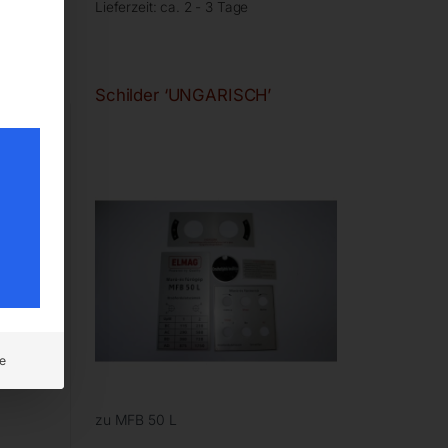
Lieferzeit:
ca. 2 - 3 Tage
Schilder ‘UNGARISCH’
e
zu MFB 50 L