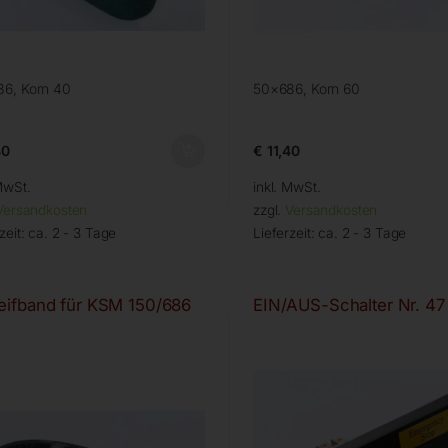
6, Korn 40
50×686, Korn 60
40
€
11,40
MwSt.
inkl. MwSt.
Versandkosten
zzgl.
Versandkosten
zeit:
ca. 2 - 3 Tage
Lieferzeit:
ca. 2 - 3 Tage
eifband für KSM 150/686
EIN/AUS-Schalter Nr. 47