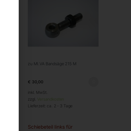
zu MI.VA Bandsäge 215 M
€
30,00
inkl. MwSt.
zzgl.
Versandkosten
Lieferzeit:
ca. 2 - 3 Tage
Schiebeteil links für