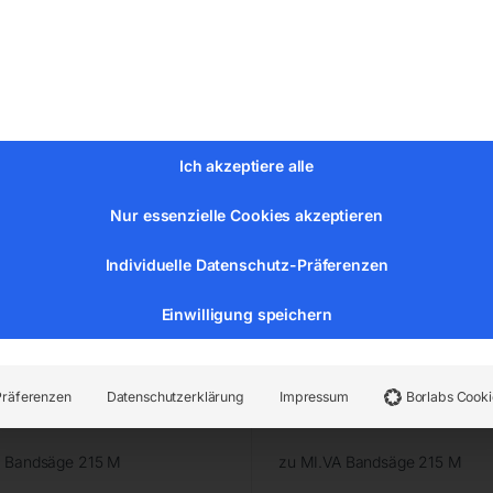
Versandkosten
Lieferzeit:
ca. 2 - 3 Tage
zeit:
ca. 2 - 3 Tage
hlagbolzen Nr. 35
Motor komplett
Ich akzeptiere alle
Nur essenzielle Cookies akzeptieren
Individuelle Datenschutz-Präferenzen
Einwilligung speichern
Präferenzen
Datenschutzerklärung
Impressum
Borlabs Cooki
 Bandsäge 215 M
zu MI.VA Bandsäge 215 M