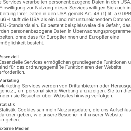
e Services verarbeiten personenbezogene Daten in den USA.
 Einwilligung zur Nutzung dieser Services willigen Sie auch in
beitung Ihrer Daten in den USA gemäß Art. 49 (1) lit. a GDPR
uGH stuft die USA als ein Land mit unzureichendem Datensc
EU-Standards ein. Es besteht beispielsweise die Gefahr, da
rden personenbezogene Daten in Überwachungsprogramme
beiten, ohne dass für Europäerinnen und Europäer eine
möglichkeit besteht.
gt eine Liste der Service-Gruppen, für die eine Einwilligung erteilt w
Essenziell
dustrie 1000-2000/250
zu Industrie 1000-2000/250
Essenzielle Services ermöglichen grundlegende Funktionen 
sind für das ordnungsgemäße Funktionieren der Website
erforderlich.
or Price
Call for Price
Marketing
Marketing Services werden von Drittanbietern oder Herausg
genutzt, um personalisierte Werbung anzuzeigen. Sie tun die
indem sie Besucher über Websites hinweg verfolgen.
rad 46/52/40 Zähne Nr.
Antriebsrolle Nr. 59
Statistik
5
Statistik-Cookies sammeln Nutzungsdaten, die uns Aufschlus
darüber geben, wie unsere Besucher mit unserer Website
umgehen.
Externe Medien