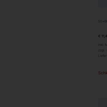
50×68
€
11,
inkl. 
zzgl.
Liefer
Schl