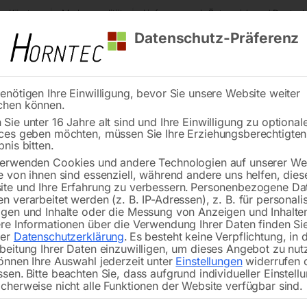
s Kärnten
Markenqualität
Lieferung nach Österreich und Deutsch
Datenschutz-Präferenz
enötigen Ihre Einwilligung, bevor Sie unsere Website weiter
chen können.
Reinigung
Schweißen
Stadtmobiliar
Stein
Sie unter 16 Jahre alt sind und Ihre Einwilligung zu optional
ces geben möchten, müssen Sie Ihre Erziehungsberechtigte
bnis bitten.
erwenden Cookies und andere Technologien auf unserer Web
e von ihnen sind essenziell, während andere uns helfen, dies
te und Ihre Erfahrung zu verbessern.
Personenbezogene Da
n verarbeitet werden (z. B. IP-Adressen), z. B. für personalis
gen und Inhalte oder die Messung von Anzeigen und Inhalte
zring Nr. 4-1-43
Schraube M5x8 Nr. 4-1-
re Informationen über die Verwendung Ihrer Daten finden Sie
rer
Datenschutzerklärung
.
Es besteht keine Verpflichtung, in 
beitung Ihrer Daten einzuwilligen, um dieses Angebot zu nut
önnen Ihre Auswahl jederzeit unter
Einstellungen
widerrufen 
ssen.
Bitte beachten Sie, dass aufgrund individueller Einstell
cherweise nicht alle Funktionen der Website verfügbar sind.