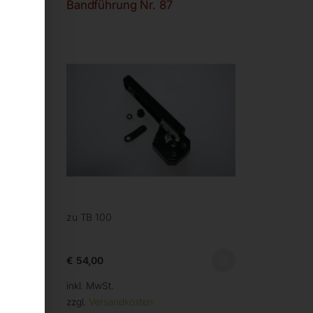
Bandführung Nr. 87
zu TB 100
€
54,00
inkl. MwSt.
zzgl.
Versandkosten