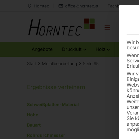
Horntec
office@horntec.at
Fachberatung au
Wir b
besu
Angebote
Druckluft
Holz
Metall
Wenn 
Servi
Start
Metallbearbeitung
Seite 95
Erlau
Wir v
Einig
Websi
könne
Anzei
Stüt
Weite
Schweißplatten-Material
unse
Verar
Höhe
Sie k
anpa
Bauart
mögli
Rohrdurchmesser