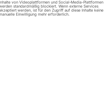
Inhalte von Videoplattformen und Social-Media-Plattformen
werden standardmäßig blockiert. Wenn externe Services
akzeptiert werden, ist für den Zugriff auf diese Inhalte keine
manuelle Einwilligung mehr erforderlich.
S Blockgröße 21×21 für Modell
zu CY260-2G
 G/DG (Messing)
€
72,00
,00
inkl. MwSt.
MwSt.
zzgl.
Versandkosten
Versandkosten
Lieferzeit:
ca. 2 - 3 Tage
zeit:
Auf Nachfrage