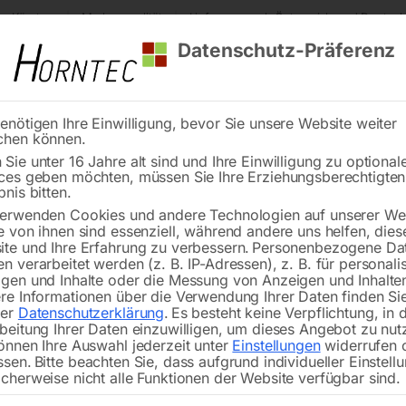
s Kärnten
Markenqualität
Lieferung nach Österreich und Deutsch
Datenschutz-Präferenz
enötigen Ihre Einwilligung, bevor Sie unsere Website weiter
chen können.
Reinigung
Schweißen
Stadtmobiliar
Stein
Sie unter 16 Jahre alt sind und Ihre Einwilligung zu optional
ces geben möchten, müssen Sie Ihre Erziehungsberechtigte
bnis bitten.
erwenden Cookies und andere Technologien auf unserer Web
e von ihnen sind essenziell, während andere uns helfen, dies
te und Ihre Erfahrung zu verbessern.
Personenbezogene Da
n verarbeitet werden (z. B. IP-Adressen), z. B. für personalis
gen und Inhalte oder die Messung von Anzeigen und Inhalte
e vorne links 45°
Spannschraube 12 mm
re Informationen über die Verwendung Ihrer Daten finden Sie
komplett
rer
Datenschutzerklärung
.
Es besteht keine Verpflichtung, in 
beitung Ihrer Daten einzuwilligen, um dieses Angebot zu nut
önnen Ihre Auswahl jederzeit unter
Einstellungen
widerrufen 
ssen.
Bitte beachten Sie, dass aufgrund individueller Einstell
cherweise nicht alle Funktionen der Website verfügbar sind.