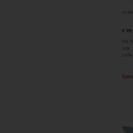
zu B
€
96,
inkl. 
zzgl.
Liefer
Spez