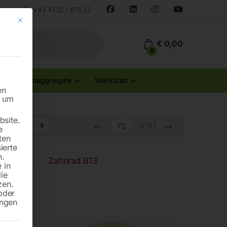
land
+43 4232 / 875 22
Mit diesem Button wird der Dialog geschlossen. Seine Funktionalität ist id
€
0,00
0
Stromaggregate
Werkstatt
en
n um
site.
←
→
of 117
e
ten
ierte
n.
Zahnrad B13
 in
die
zen.
oder
ungen