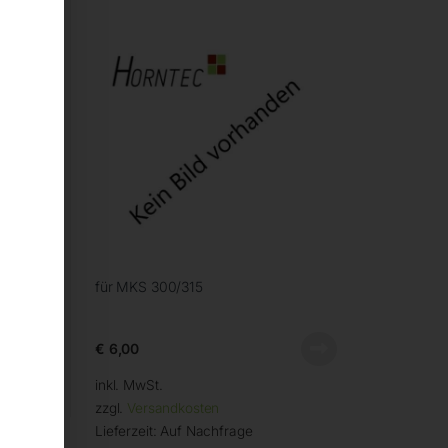
für MKS 300/315
€
6,00
inkl. MwSt.
zzgl.
Versandkosten
Lieferzeit:
Auf Nachfrage