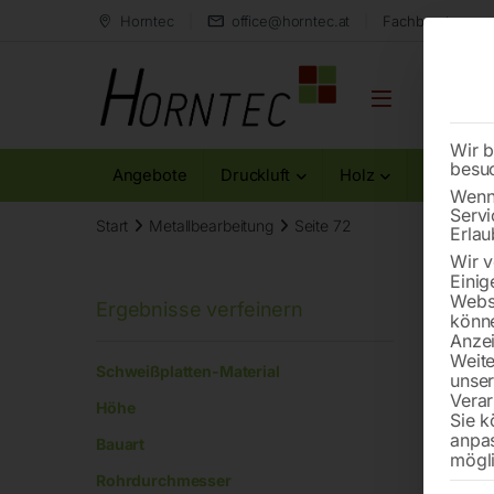
Horntec
office@horntec.at
Fachberatung au
Wir b
besu
Angebote
Druckluft
Holz
Metall
Wenn 
Servi
Start
Metallbearbeitung
Seite 72
Erlau
Wir v
Einig
Websi
könne
Anzei
Back
Weite
Schweißplatten-Material
unse
Verar
Höhe
Sie k
anpa
Bauart
mögli
Rohrdurchmesser