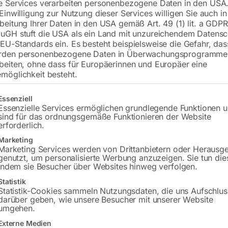
e Services verarbeiten personenbezogene Daten in den USA.
 Einwilligung zur Nutzung dieser Services willigen Sie auch in
beitung Ihrer Daten in den USA gemäß Art. 49 (1) lit. a GDPR
uGH stuft die USA als ein Land mit unzureichendem Datensc
EU-Standards ein. Es besteht beispielsweise die Gefahr, da
rden personenbezogene Daten in Überwachungsprogramme
beiten, ohne dass für Europäerinnen und Europäer eine
möglichkeit besteht.
gt eine Liste der Service-Gruppen, für die eine Einwilligung erteilt w
Essenziell
nueller VG 450 ZA
Essenzielle Services ermöglichen grundlegende Funktionen 
€
24,00
sind für das ordnungsgemäße Funktionieren der Website
erforderlich.
inkl. MwSt.
or Price
zzgl.
Versandkosten
Marketing
Marketing Services werden von Drittanbietern oder Herausg
Lieferzeit:
ca. 2 - 3 Tage
genutzt, um personalisierte Werbung anzuzeigen. Sie tun die
indem sie Besucher über Websites hinweg verfolgen.
Statistik
Statistik-Cookies sammeln Nutzungsdaten, die uns Aufschlus
darüber geben, wie unsere Besucher mit unserer Website
umgehen.
selrückschlagventil ‘ALT’
Kugellager 51104 Nr. 42
Externe Medien