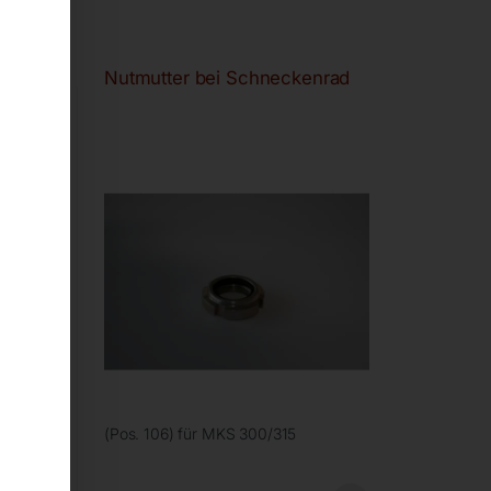
Nutmutter bei Schneckenrad
(Pos. 106) für MKS 300/315