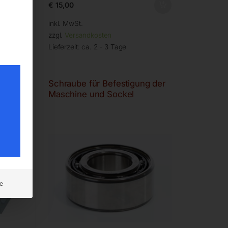
€
15,00
inkl. MwSt.
zzgl.
Versandkosten
Lieferzeit:
ca. 2 - 3 Tage
ofile)
Schraube für Befestigung der
Maschine und Sockel
e