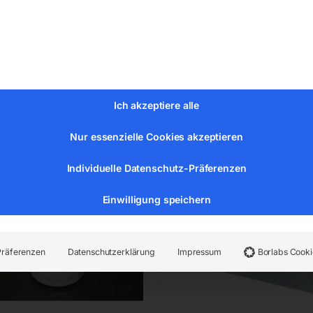
80,00
€
84,00
MwSt.
inkl. MwSt.
Versandkosten
zzgl.
Versandkosten
zeit:
Auf Nachfrage
Lieferzeit:
ca. 2 - 3 Tage
Ich akzeptiere alle
auliköl-Filterpatrone
Spezialmesser-SET (U-Pr
2/43
Nur essenzielle Cookies akzeptieren
Individuelle Datenschutz-Präferenzen
Einwilligung speichern
Präferenzen
Datenschutzerklärung
Impressum
Borlabs Cooki