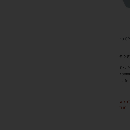
zu SP
€
2.6
inkl. 
Koste
Liefer
Vent
für