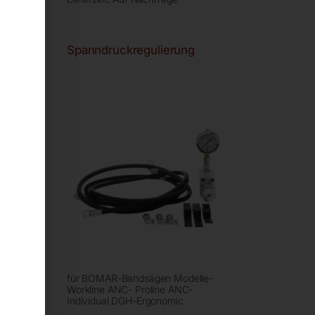
Spanndruckregulierung
für BOMAR-Bandsägen Modelle-
Workline ANC- Proline ANC-
Individual DGH-Ergonomic