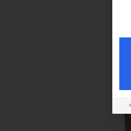
€
156
inkl. 
zzgl.
Liefer
Abst
MULT