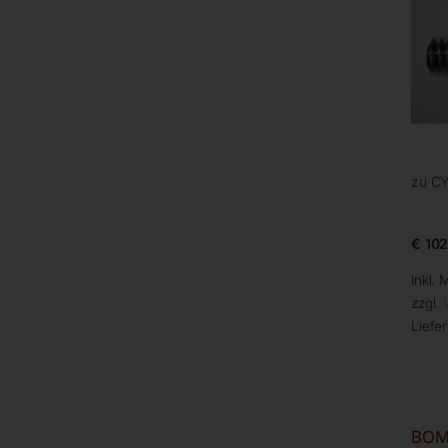
zu CY
€
102
inkl. 
zzgl.
Liefer
BOM