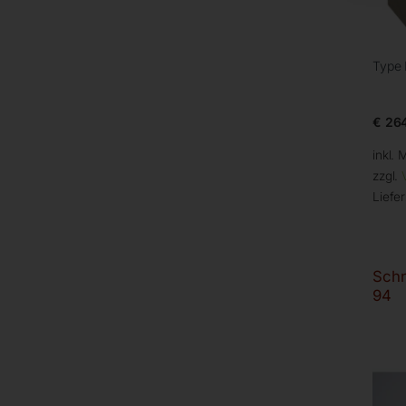
Type
€
264
inkl. 
zzgl.
Liefer
Schn
94