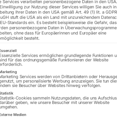
e Services verarbeiten personenbezogene Daten in den USA.
 Einwilligung zur Nutzung dieser Services willigen Sie auch in
beitung Ihrer Daten in den USA gemäß Art. 49 (1) lit. a GDPR
uGH stuft die USA als ein Land mit unzureichendem Datensc
EU-Standards ein. Es besteht beispielsweise die Gefahr, da
rden personenbezogene Daten in Überwachungsprogramme
beiten, ohne dass für Europäerinnen und Europäer eine
möglichkeit besteht.
gt eine Liste der Service-Gruppen, für die eine Einwilligung erteilt w
Essenziell
12 mm, Länge 125mm
für ELMAG Bandsägeblätter B
250N/mm²
Essenzielle Services ermöglichen grundlegende Funktionen 
sind für das ordnungsgemäße Funktionieren der Website
erforderlich.
,00
€
390,00
Marketing
Marketing Services werden von Drittanbietern oder Herausg
MwSt.
inkl. MwSt.
genutzt, um personalisierte Werbung anzuzeigen. Sie tun die
Versandkosten
indem sie Besucher über Websites hinweg verfolgen.
zzgl.
Versandkosten
zeit:
ca. 2 - 3 Tage
Lieferzeit:
ca. 2 - 3 Tage
Statistik
Statistik-Cookies sammeln Nutzungsdaten, die uns Aufschlus
darüber geben, wie unsere Besucher mit unserer Website
umgehen.
stange SDQCR-20, 107,5°
Halogen-Arbeitsleuchte
Externe Medien