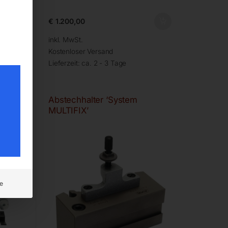
€
1.200,00
inkl. MwSt.
Kostenloser Versand
Lieferzeit:
ca. 2 - 3 Tage
Abstechhalter ‘System
MULTIFIX’
e