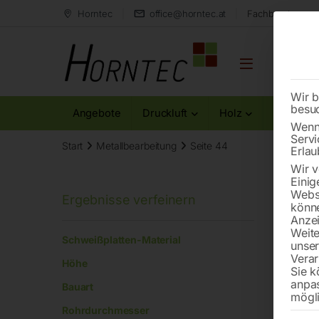
Horntec
office@horntec.at
Fachberatung au
Wir b
besu
Angebote
Druckluft
Holz
Metall
Wenn 
Servi
Start
Metallbearbeitung
Seite 44
Erlau
Wir v
Einig
Websi
könne
Anzei
Abst
Weite
Schweißplatten-Material
unse
Verar
Höhe
Sie k
anpa
Bauart
mögli
Rohrdurchmesser