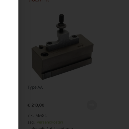
Type AA
€
210,00
inkl. MwSt.
zzgl.
Versandkosten
Lieferzeit:
Auf Nachfrage