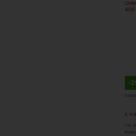
Unte
400
-
2
halba
€
11.
inkl. 
Koste