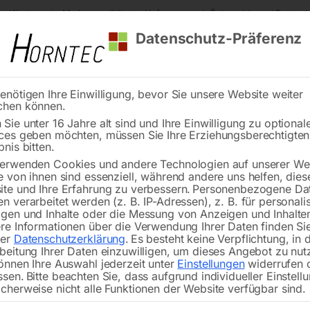
s Kärnten
Markenqualität
Lieferung nach Österreich und Deutsch
Datenschutz-Präferenz
enötigen Ihre Einwilligung, bevor Sie unsere Website weiter
chen können.
Reinigung
Schweißen
Stadtmobiliar
Stein
Sie unter 16 Jahre alt sind und Ihre Einwilligung zu optional
ces geben möchten, müssen Sie Ihre Erziehungsberechtigte
bnis bitten.
erwenden Cookies und andere Technologien auf unserer Web
e von ihnen sind essenziell, während andere uns helfen, dies
te und Ihre Erfahrung zu verbessern.
Personenbezogene Da
n verarbeitet werden (z. B. IP-Adressen), z. B. für personalis
gen und Inhalte oder die Messung von Anzeigen und Inhalte
echhalter
Tensomat –
re Informationen über die Verwendung Ihrer Daten finden Sie
Bandspannungsmessger
rer
Datenschutzerklärung
.
Es besteht keine Verpflichtung, in 
beitung Ihrer Daten einzuwilligen, um dieses Angebot zu nut
önnen Ihre Auswahl jederzeit unter
Einstellungen
widerrufen 
ssen.
Bitte beachten Sie, dass aufgrund individueller Einstell
cherweise nicht alle Funktionen der Website verfügbar sind.