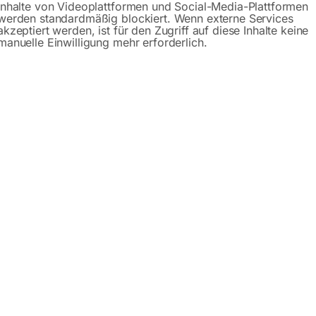
Inhalte von Videoplattformen und Social-Media-Plattformen
werden standardmäßig blockiert. Wenn externe Services
akzeptiert werden, ist für den Zugriff auf diese Inhalte keine
manuelle Einwilligung mehr erforderlich.
50
für BOMAR-Bandsägen
,00
€
336,00
MwSt.
inkl. MwSt.
Versandkosten
zzgl.
Versandkosten
zeit:
ca. 2 - 3 Tage
Lieferzeit:
Auf Nachfrage