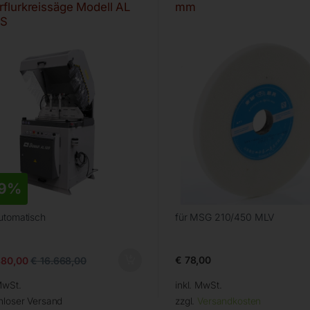
rflurkreissäge Modell AL
mm
 S
9%
utomatisch
für MSG 210/450 MLV
€
78,00
880,00
€
16.668,00
MwSt.
inkl. MwSt.
nloser Versand
zzgl.
Versandkosten