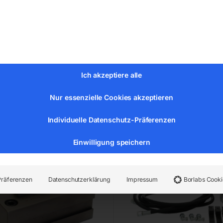
,00
€
234,00
MwSt.
inkl. MwSt.
Versandkosten
zzgl.
Versandkosten
zeit:
ca. 2 - 3 Tage
Lieferzeit:
ca. 2 - 3 Tage
Ich akzeptiere alle
echhalter ‘System
Spanndruckregulierung
Nur essenzielle Cookies akzeptieren
IFIX’
Individuelle Datenschutz-Präferenzen
Einwilligung speichern
Präferenzen
Datenschutzerklärung
Impressum
Borlabs Cooki