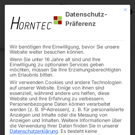
Mit die
0
Datenschutz-
Präferenz
Wir benötigen Ihre Einwilligung, bevor Sie unsere
Start
Metallbearbeitung
Seite 33
Website weiter besuchen können.
Wenn Sie unter 16 Jahre alt sind und Ihre
Einwilligung zu optionalen Services geben
←
→
möchten, müssen Sie Ihre Erziehungsberechtigten
of 117
Filters
um Erlaubnis bitten.
Wir verwenden Cookies und andere Technologien
auf unserer Website. Einige von ihnen sind
Schleifband für KSM
Schleifband für DSM
essenziell, während andere uns helfen, diese
1000/200
914+900/200 DK
Website und Ihre Erfahrung zu verbessern.
Personenbezogene Daten können verarbeitet
werden (z. B. IP-Adressen), z. B. für personalisierte
Anzeigen und Inhalte oder die Messung von
Anzeigen und Inhalten.
Weitere Informationen über
die Verwendung Ihrer Daten finden Sie in unserer
Datenschutzerklärung
.
Es besteht keine