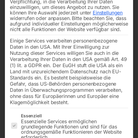
Verpflichtung, in die Verarbeitung Ihrer Daten
einzuwilligen, um dieses Angebot zu nutzen.
Sie
können Ihre Auswahl jederzeit unter
Einstellungen
widerrufen oder anpassen.
Bitte beachten Sie, dass
aufgrund individueller Einstellungen möglicherweise
nicht alle Funktionen der Website verfügbar sind.
Einige Services verarbeiten personenbezogene
100 x 1000 mm, Korn 120
100 x 900 mm, Korn 120
Daten in den USA. Mit Ihrer Einwilligung zur
Nutzung dieser Services willigen Sie auch in die
Verarbeitung Ihrer Daten in den USA gemäß Art. 49
€
13,20
€
12,00
(1) lit. a GDPR ein. Der EuGH stuft die USA als ein
inkl. MwSt.
inkl. MwSt.
Land mit unzureichendem Datenschutz nach EU-
zzgl.
Versandkosten
zzgl.
Versandkosten
Standards ein. Es besteht beispielsweise die
Gefahr, dass US-Behörden personenbezogene
Lieferzeit:
ca. 2 - 3 Tage
Lieferzeit:
ca. 2 - 3 Tage
Daten in Überwachungsprogrammen verarbeiten,
ohne dass für Europäerinnen und Europäer eine
Klagemöglichkeit besteht.
Schleifband für KSM
Schleifband für KSM
1150/250
1000/150
Es folgt eine Liste der Service-Gruppen, für die eine Einwilligun
Essenziell
Essenzielle Services ermöglichen
grundlegende Funktionen und sind für das
ordnungsgemäße Funktionieren der Website
erforderlich.