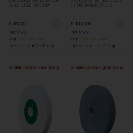
200x32x32 mm (DSM 200
250x32x32 mm (DSM 250
W+D) ‘EDELKORUND’
D) ‘NORMALKORUND’
€
81,00
€
102,00
inkl. MwSt.
inkl. MwSt.
zzgl.
Versandkosten
zzgl.
Versandkosten
Lieferzeit:
Auf Nachfrage
Lieferzeit:
ca. 2 - 3 Tage
Schleifscheibe – fein (K60)
Schleifscheibe – grob (K36)