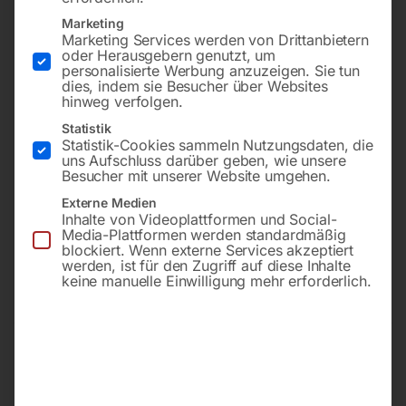
Marketing
Marketing Services werden von Drittanbietern
oder Herausgebern genutzt, um
personalisierte Werbung anzuzeigen. Sie tun
dies, indem sie Besucher über Websites
hinweg verfolgen.
Statistik
Statistik-Cookies sammeln Nutzungsdaten, die
uns Aufschluss darüber geben, wie unsere
100 x 1155 mm, Korn 40
50×1000 mm, Korn 40
‘auch für NIRO’
Besucher mit unserer Website umgehen.
Externe Medien
€
8,40
Inhalte von Videoplattformen und Social-
€
16,20
Media-Plattformen werden standardmäßig
inkl. MwSt.
blockiert. Wenn externe Services akzeptiert
inkl. MwSt.
zzgl.
Versandkosten
werden, ist für den Zugriff auf diese Inhalte
zzgl.
Versandkosten
keine manuelle Einwilligung mehr erforderlich.
Lieferzeit:
ca. 2 - 3 Tage
Lieferzeit:
ca. 2 - 3 Tage
Schleifband für KSM
Schleifband für KSM
1150/250
1000/150