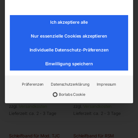
Ich akzeptiere alle
Nur essenzielle Cookies akzeptieren
Individuelle Datenschutz-Präferenzen
Einwilligung speichern
75 x 1000 mm, Korn 60
75 x 1000 mm, Korn 100
Präferenzen
Datenschutzerklärung
Impressum
€
9,60
€
10,20
Borlabs Cookie
inkl. MwSt.
inkl. MwSt.
zzgl.
Versandkosten
zzgl.
Versandkosten
Lieferzeit:
ca. 2 - 3 Tage
Lieferzeit:
ca. 2 - 3 Tage
Schleifband für Mod. TJC
Schleifband für RSM