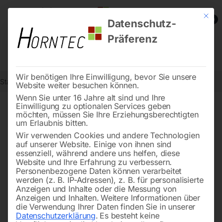
Mit die
0
Datenschutz-
Präferenz
Wir benötigen Ihre Einwilligung, bevor Sie unsere
Start
Metallbearbeitung
Seite 21
Website weiter besuchen können.
Wenn Sie unter 16 Jahre alt sind und Ihre
Einwilligung zu optionalen Services geben
←
→
möchten, müssen Sie Ihre Erziehungsberechtigten
of 117
Filters
um Erlaubnis bitten.
Wir verwenden Cookies und andere Technologien
auf unserer Website. Einige von ihnen sind
Bandsägeblatt BI-METALL
Bandsägeblatt BI-METALL
essenziell, während andere uns helfen, diese
cobalt M42
cobalt M42
Website und Ihre Erfahrung zu verbessern.
Personenbezogene Daten können verarbeitet
werden (z. B. IP-Adressen), z. B. für personalisierte
Anzeigen und Inhalte oder die Messung von
Anzeigen und Inhalten.
Weitere Informationen über
die Verwendung Ihrer Daten finden Sie in unserer
Datenschutzerklärung
.
Es besteht keine