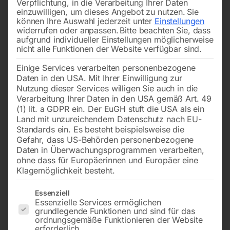
Verpflichtung, in die Verarbeitung Ihrer Daten
einzuwilligen, um dieses Angebot zu nutzen.
Sie
können Ihre Auswahl jederzeit unter
Einstellungen
widerrufen oder anpassen.
Bitte beachten Sie, dass
aufgrund individueller Einstellungen möglicherweise
nicht alle Funktionen der Website verfügbar sind.
Einige Services verarbeiten personenbezogene
4610x34x1,1mm, 4/6 ZpZ,
1735x13x0,65 mm, 18 ZpZ,
Daten in den USA. Mit Ihrer Einwilligung zur
für Special 420 DI
für TB 150
Nutzung dieser Services willigen Sie auch in die
Verarbeitung Ihrer Daten in den USA gemäß Art. 49
(1) lit. a GDPR ein. Der EuGH stuft die USA als ein
€
114,00
€
39,00
Land mit unzureichendem Datenschutz nach EU-
inkl. MwSt.
inkl. MwSt.
Standards ein. Es besteht beispielsweise die
zzgl.
Versandkosten
zzgl.
Versandkosten
Gefahr, dass US-Behörden personenbezogene
Lieferzeit:
ca. 2 - 3 Tage
Lieferzeit:
ca. 2 - 3 Tage
Daten in Überwachungsprogrammen verarbeiten,
ohne dass für Europäerinnen und Europäer eine
Klagemöglichkeit besteht.
Bandsägeblatt BI-METALL
Bandsägeblatt BI-METALL
Es folgt eine Liste der Service-Gruppen, für die eine Einwilligun
Essenziell
cobalt M42
cobalt M42
Essenzielle Services ermöglichen
grundlegende Funktionen und sind für das
ordnungsgemäße Funktionieren der Website
erforderlich.