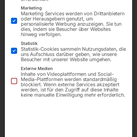
Marketing
Marketing Services werden von Drittanbietern
oder Herausgebern genutzt, um
personalisierte Werbung anzuzeigen. Sie tun
dies, indem sie Besucher über Websites
hinweg verfolgen.
Statistik
Statistik-Cookies sammeln Nutzungsdaten, die
uns Aufschluss darüber geben, wie unsere
4610x34x1,1mm, 6/9 ZpZ,
6100x41x1,3 mm, 3/4 ZpZ, f.
Besucher mit unserer Website umgehen.
für Special 420 DI
Individual 620.460
Externe Medien
Inhalte von Videoplattformen und Social-
Media-Plattformen werden standardmäßig
€
114,00
€
180,00
blockiert. Wenn externe Services akzeptiert
werden, ist für den Zugriff auf diese Inhalte
inkl. MwSt.
inkl. MwSt.
keine manuelle Einwilligung mehr erforderlich.
zzgl.
Versandkosten
zzgl.
Versandkosten
Lieferzeit:
ca. 2 - 3 Tage
Lieferzeit:
ca. 2 - 3 Tage
Bandsägeblatt BI-METALL
Bandsägeblatt BI-METALL
cobalt M42
cobalt M42