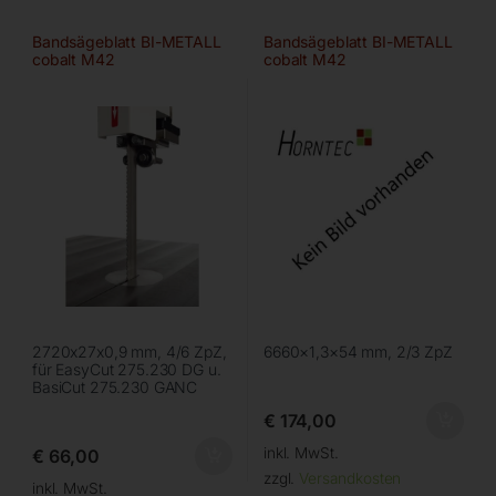
Bandsägeblatt BI-METALL
Bandsägeblatt BI-METALL
cobalt M42
cobalt M42
2720x27x0,9 mm, 4/6 ZpZ,
6660×1,3×54 mm, 2/3 ZpZ
für EasyCut 275.230 DG u.
BasiCut 275.230 GANC
€
174,00
inkl. MwSt.
€
66,00
zzgl.
Versandkosten
inkl. MwSt.