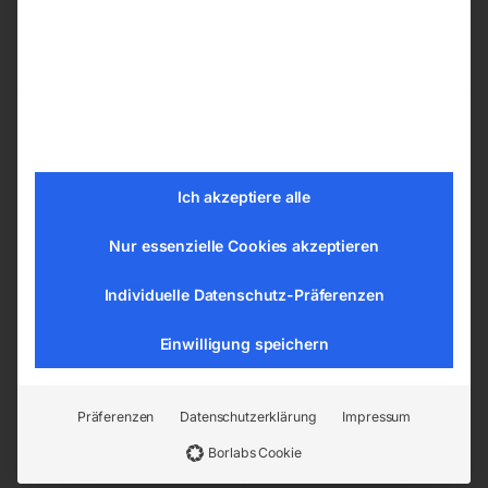
Lieferzeit:
ca. 2 - 3 Tage
inkl. MwSt.
zzgl.
Versandkosten
Lieferzeit:
ca. 2 - 3 Tage
Bandsägeblatt BI-METALL
Bandsägeblatt BI-METALL
cobalt M42
cobalt M42
Ich akzeptiere alle
Nur essenzielle Cookies akzeptieren
Individuelle Datenschutz-Präferenzen
Einwilligung speichern
Präferenzen
Datenschutzerklärung
Impressum
3800x27x0,9 mm, 5/7 ZpZ,
3200x20x0,9 mm, 6/9 ZpZ
Borlabs Cookie
für Bomar Workline 410.280
DG u. DGH