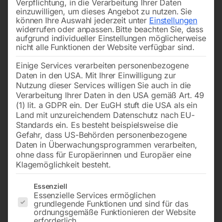
Verpflichtung, in die Verarbeitung Ihrer Daten
einzuwilligen, um dieses Angebot zu nutzen.
Sie
können Ihre Auswahl jederzeit unter
Einstellungen
widerrufen oder anpassen.
Bitte beachten Sie, dass
aufgrund individueller Einstellungen möglicherweise
nicht alle Funktionen der Website verfügbar sind.
Einige Services verarbeiten personenbezogene
4150x34x1,1 mm, 5/7 ZpZ,
2620x20x0,9 mm, 12/16
Daten in den USA. Mit Ihrer Einwilligung zur
0°,
ZpZ
Nutzung dieser Services willigen Sie auch in die
Verarbeitung Ihrer Daten in den USA gemäß Art. 49
(1) lit. a GDPR ein. Der EuGH stuft die USA als ein
€
108,00
Call for Price
Land mit unzureichendem Datenschutz nach EU-
inkl. MwSt.
Standards ein. Es besteht beispielsweise die
zzgl.
Versandkosten
Gefahr, dass US-Behörden personenbezogene
Lieferzeit:
Auf Nachfrage
Daten in Überwachungsprogrammen verarbeiten,
ohne dass für Europäerinnen und Europäer eine
Klagemöglichkeit besteht.
Bandsägeblatt BI-METALL
Bandsägeblatt BI-METALL
Es folgt eine Liste der Service-Gruppen, für die eine Einwilligun
Essenziell
cobalt M42
cobalt M42
Essenzielle Services ermöglichen
grundlegende Funktionen und sind für das
ordnungsgemäße Funktionieren der Website
erforderlich.