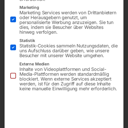
Marketing
Marketing Services werden von Drittanbietern
oder Herausgebern genutzt, um
personalisierte Werbung anzuzeigen. Sie tun
dies, indem sie Besucher über Websites
hinweg verfolgen.
Statistik
Statistik-Cookies sammeln Nutzungsdaten, die
uns Aufschluss darüber geben, wie unsere
3125x27x0,9 mm, 4/6 ZpZ,
4150x34x1,1 mm, 6/9 ZpZ,
Besucher mit unserer Website umgehen.
für Ergonomic 340.278 DG
0°,
Externe Medien
u. DGH
Inhalte von Videoplattformen und Social-
Media-Plattformen werden standardmäßig
€
108,00
blockiert. Wenn externe Services akzeptiert
€
72,00
werden, ist für den Zugriff auf diese Inhalte
inkl. MwSt.
keine manuelle Einwilligung mehr erforderlich.
inkl. MwSt.
zzgl.
Versandkosten
zzgl.
Versandkosten
Lieferzeit:
ca. 2 - 3 Tage
Lieferzeit:
ca. 2 - 3 Tage
Bandsägeblatt BI-METALL
Bandsägeblatt BI-METALL