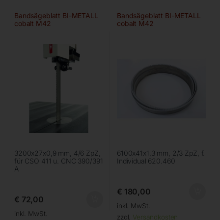
Bandsägeblatt BI-METALL
Bandsägeblatt BI-METALL
cobalt M42
cobalt M42
3200x27x0,9 mm, 4/6 ZpZ,
6100x41x1,3 mm, 2/3 ZpZ, f.
für CSO 411 u. CNC 390/391
Individual 620.460
A
€
180,00
€
72,00
inkl. MwSt.
inkl. MwSt.
zzgl.
Versandkosten