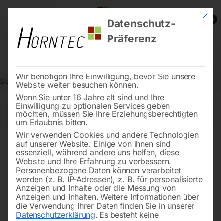
Mit die
0
Datenschutz-
Präferenz
Wir benötigen Ihre Einwilligung, bevor Sie unsere
Start
Metallbearbeitung
Seite 20
Website weiter besuchen können.
Wenn Sie unter 16 Jahre alt sind und Ihre
Einwilligung zu optionalen Services geben
←
→
möchten, müssen Sie Ihre Erziehungsberechtigten
of 117
Filters
um Erlaubnis bitten.
Wir verwenden Cookies und andere Technologien
auf unserer Website. Einige von ihnen sind
Bandsägeblatt BI-METALL
Bandsägeblatt BI-METALL
essenziell, während andere uns helfen, diese
cobalt M42
cobalt M42
Website und Ihre Erfahrung zu verbessern.
Personenbezogene Daten können verarbeitet
werden (z. B. IP-Adressen), z. B. für personalisierte
Anzeigen und Inhalte oder die Messung von
Anzeigen und Inhalten.
Weitere Informationen über
die Verwendung Ihrer Daten finden Sie in unserer
Datenschutzerklärung
.
Es besteht keine