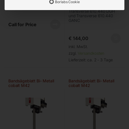
4450x34x1,1 mm, 2/3 ZpZ,
5200x34x1,1 mm, 6/9 ZpZ,
Borlabs Cookie
f. VG 450 L/LST/LZA-2
für Workline 610.450 DGH,
Transverse 610.440 DGH
und Transverse 610.440
GANC
Call for Price
€
144,00
inkl. MwSt.
zzgl.
Versandkosten
Lieferzeit:
ca. 2 - 3 Tage
Bandsägeblatt Bi- Metall
Bandsägeblatt Bi- Metall
cobalt M42
cobalt M42