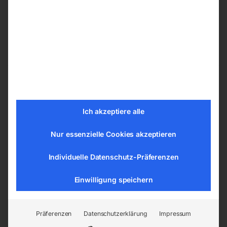
inkl. MwSt.
€
144,00
zzgl.
Versandkosten
Lieferzeit:
ca. 2 - 3 Tage
inkl. MwSt.
zzgl.
Versandkosten
Lieferzeit:
ca. 2 - 3 Tage
Bandsägeblatt BI-METALL
Bandsägeblatt BI-METALL
cobalt M42
cobalt M42
Ich akzeptiere alle
Nur essenzielle Cookies akzeptieren
Individuelle Datenschutz-Präferenzen
Einwilligung speichern
Präferenzen
Datenschutzerklärung
Impressum