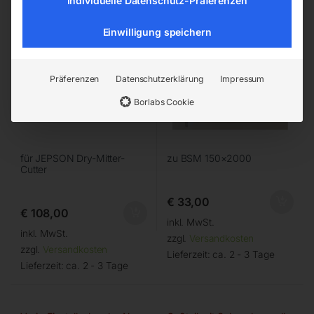
Individuelle Datenschutz-Präferenzen
Einwilligung speichern
Präferenzen
Datenschutzerklärung
Impressum
Borlabs Cookie
für JEPSON Dry-Mitter-
zu BSM 150×2000
Cutter
€
33,00
€
108,00
inkl. MwSt.
inkl. MwSt.
zzgl.
Versandkosten
zzgl.
Versandkosten
Lieferzeit:
ca. 2 - 3 Tage
Lieferzeit:
ca. 2 - 3 Tage