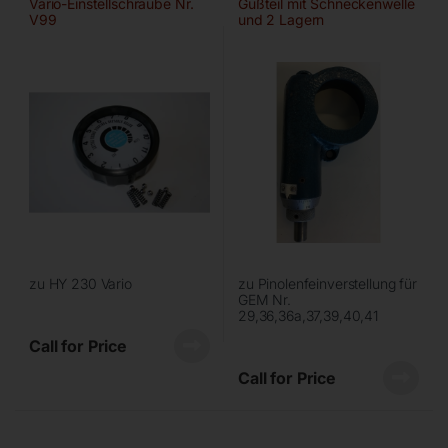
Vario-Einstellschraube Nr.
Gußteil mit Schneckenwelle
V99
und 2 Lagern
zu HY 230 Vario
zu Pinolenfeinverstellung für
GEM Nr.
29,36,36a,37,39,40,41
Call for Price
Call for Price