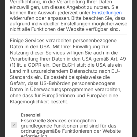
Verpflichtung, in die Verarbeitung Ihrer Daten
einzuwilligen, um dieses Angebot zu nutzen.
Sie
können Ihre Auswahl jederzeit unter
Einstellungen
widerrufen oder anpassen.
Bitte beachten Sie, dass
aufgrund individueller Einstellungen möglicherweise
nicht alle Funktionen der Website verfügbar sind.
Einige Services verarbeiten personenbezogene
zu APK 35
zu APK 35
Daten in den USA. Mit Ihrer Einwilligung zur
Nutzung dieser Services willigen Sie auch in die
Verarbeitung Ihrer Daten in den USA gemäß Art. 49
€
60,00
€
22,20
(1) lit. a GDPR ein. Der EuGH stuft die USA als ein
inkl. MwSt.
inkl. MwSt.
Land mit unzureichendem Datenschutz nach EU-
zzgl.
Versandkosten
zzgl.
Versandkosten
Standards ein. Es besteht beispielsweise die
Gefahr, dass US-Behörden personenbezogene
Lieferzeit:
ca. 2 - 3 Tage
Lieferzeit:
ca. 2 - 3 Tage
Daten in Überwachungsprogrammen verarbeiten,
ohne dass für Europäerinnen und Europäer eine
Klagemöglichkeit besteht.
Unterer Ring Nr. 18
Spindelmutter
Es folgt eine Liste der Service-Gruppen, für die eine Einwilligun
Essenziell
Essenzielle Services ermöglichen
grundlegende Funktionen und sind für das
ordnungsgemäße Funktionieren der Website
erforderlich.