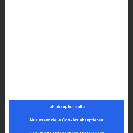
zu Bomar Bandsägen
zu Bomar Bandsägen
€
3,24
€
2,40
inkl. MwSt.
inkl. MwSt.
zzgl.
Versandkosten
zzgl.
Versandkosten
Lieferzeit:
ca. 2 - 3 Tage
Lieferzeit:
Auf Nachfrage
Ich akzeptiere alle
‘Spannarm kompl. (Teil ”E”’
Materialauflage komplett
Nur essenzielle Cookies akzeptieren
Nr. 3-6,17,28,29