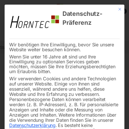
Mit die
0
Datenschutz-
Präferenz
Wir benötigen Ihre Einwilligung, bevor Sie unsere
Start
Metallbearbeitung
Seite 109
Website weiter besuchen können.
Wenn Sie unter 16 Jahre alt sind und Ihre
Einwilligung zu optionalen Services geben
←
→
möchten, müssen Sie Ihre Erziehungsberechtigten
of 117
Filters
um Erlaubnis bitten.
Wir verwenden Cookies und andere Technologien
auf unserer Website. Einige von ihnen sind
Kontermutter für Spindel
Nutmutter für Spindel und
essenziell, während andere uns helfen, diese
Welle Nr. 05-01
Website und Ihre Erfahrung zu verbessern.
Personenbezogene Daten können verarbeitet
werden (z. B. IP-Adressen), z. B. für personalisierte
Anzeigen und Inhalte oder die Messung von
Anzeigen und Inhalten.
Weitere Informationen über
die Verwendung Ihrer Daten finden Sie in unserer
Datenschutzerklärung
.
Es besteht keine