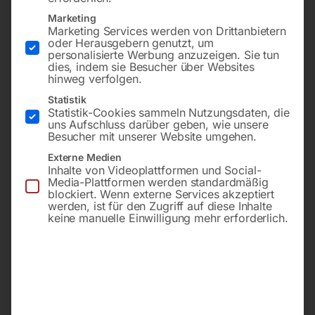
Marketing
Marketing Services werden von Drittanbietern
oder Herausgebern genutzt, um
personalisierte Werbung anzuzeigen. Sie tun
dies, indem sie Besucher über Websites
hinweg verfolgen.
Statistik
Statistik-Cookies sammeln Nutzungsdaten, die
uns Aufschluss darüber geben, wie unsere
zu S 28
zu APK 35
Besucher mit unserer Website umgehen.
Externe Medien
€
330,00
€
78,00
Inhalte von Videoplattformen und Social-
Media-Plattformen werden standardmäßig
inkl. MwSt.
inkl. MwSt.
blockiert. Wenn externe Services akzeptiert
zzgl.
Versandkosten
zzgl.
Versandkosten
werden, ist für den Zugriff auf diese Inhalte
keine manuelle Einwilligung mehr erforderlich.
Lieferzeit:
ca. 2 - 3 Tage
Lieferzeit:
ca. 2 - 3 Tage
Untergestell fahrbar für
Unterlegplatte für
EGM 316
Wendeplatte