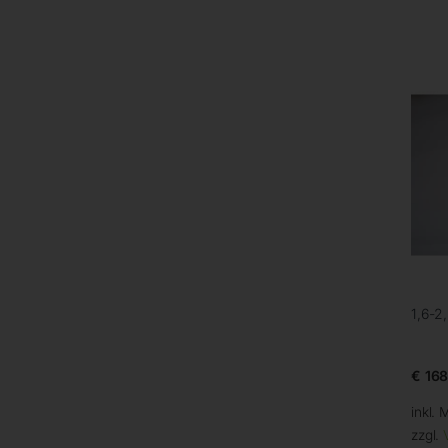
1,6-2,
€
168
inkl. 
zzgl.