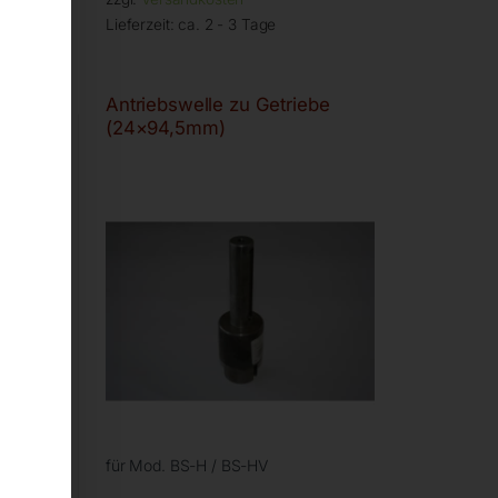
Lieferzeit:
ca. 2 - 3 Tage
Antriebswelle zu Getriebe
(24×94,5mm)
für Mod. BS-H / BS-HV