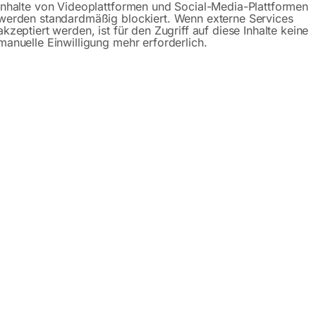
schraube 5/16’x3/8 Nr.
Fixierschraube Nr. 18
Inhalte von Videoplattformen und Social-Media-Plattformen
werden standardmäßig blockiert. Wenn externe Services
akzeptiert werden, ist für den Zugriff auf diese Inhalte keine
manuelle Einwilligung mehr erforderlich.
andrad zu HY 230-4
zu Längsanschlag für HY 230
or Price
Call for Price