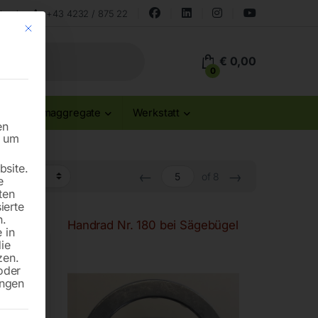
land
+43 4232 / 875 22
Mit diesem Button wird der Dialog geschlossen. Seine Funktionalität ist id
€
0,00
0
Stromaggregate
Werkstatt
en
n um
site.
←
→
of 8
e
ten
ierte
n.
Handrad Nr. 180 bei Sägebügel
 in
die
zen.
oder
ungen