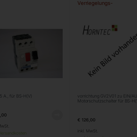
Verriegelungs-
5 A., für BS-H(V)
vorrichtung GV2V01 zu EIN/A
Motorschutzschalter für BS-H(
,00
€
126,00
MwSt.
inkl. MwSt.
Versandkosten