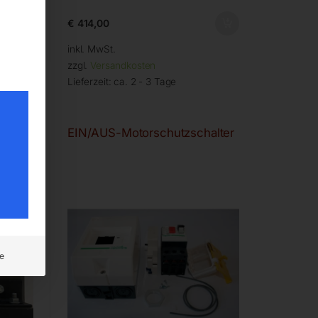
€
414,00
inkl. MwSt.
zzgl.
Versandkosten
Lieferzeit:
ca. 2 - 3 Tage
EIN/AUS-Motorschutzschalter
e