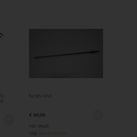
US-
für BS-H(V)
V)
€
60,00
inkl. MwSt.
zzgl.
Versandkosten