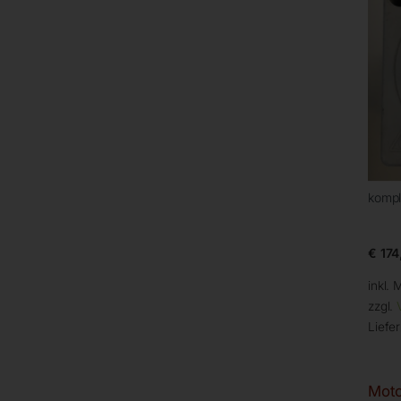
kompl
€
174
inkl. 
zzgl.
Liefer
Moto