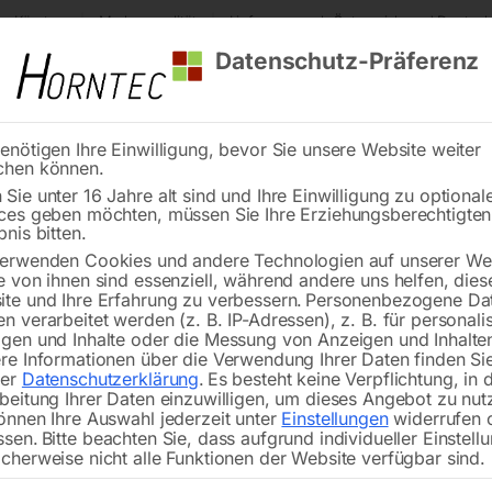
s Kärnten
Markenqualität
Lieferung nach Österreich und Deutsch
Datenschutz-Präferenz
enötigen Ihre Einwilligung, bevor Sie unsere Website weiter
chen können.
Reinigung
Schweißen
Stadtmobiliar
Stein
Sie unter 16 Jahre alt sind und Ihre Einwilligung zu optional
ces geben möchten, müssen Sie Ihre Erziehungsberechtigte
Seite 5
bnis bitten.
erwenden Cookies und andere Technologien auf unserer Web
e von ihnen sind essenziell, während andere uns helfen, dies
te und Ihre Erfahrung zu verbessern.
Personenbezogene Da
n verarbeitet werden (z. B. IP-Adressen), z. B. für personalis
gen und Inhalte oder die Messung von Anzeigen und Inhalte
tschalter Nr. 72
Handrad
re Informationen über die Verwendung Ihrer Daten finden Sie
rer
Datenschutzerklärung
.
Es besteht keine Verpflichtung, in 
beitung Ihrer Daten einzuwilligen, um dieses Angebot zu nut
önnen Ihre Auswahl jederzeit unter
Einstellungen
widerrufen 
ssen.
Bitte beachten Sie, dass aufgrund individueller Einstell
cherweise nicht alle Funktionen der Website verfügbar sind.