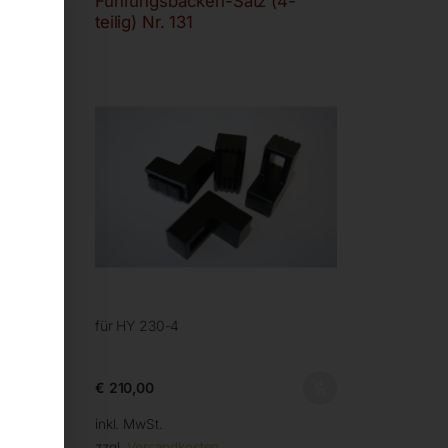
Führungsbacken-Satz (4-
teilig) Nr. 131
-4
für HY 230-4
€
210,00
inkl. MwSt.
zzgl.
Versandkosten