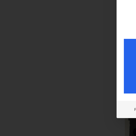
€
36,
inkl. 
zzgl.
Liefer
Führ
149