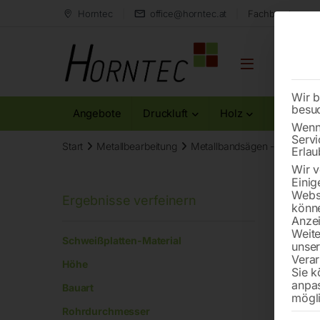
Horntec
office@horntec.at
Fachberatung au
Wir b
besu
Angebote
Druckluft
Holz
Metall
Wenn 
Servi
Start
Metallbearbeitung
Metallbandsägen - Zubehör
Erlau
Wir v
Einig
Websi
könne
Anzei
Haup
Weite
Schweißplatten-Material
unse
Verar
Höhe
Sie k
anpa
Bauart
mögli
Rohrdurchmesser