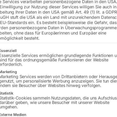
e Services verarbeiten personenbezogene Daten in den USA.
 Einwilligung zur Nutzung dieser Services willigen Sie auch in
beitung Ihrer Daten in den USA gemäß Art. 49 (1) lit. a GDPR
uGH stuft die USA als ein Land mit unzureichendem Datensc
EU-Standards ein. Es besteht beispielsweise die Gefahr, da
rden personenbezogene Daten in Überwachungsprogramme
beiten, ohne dass für Europäerinnen und Europäer eine
möglichkeit besteht.
gt eine Liste der Service-Gruppen, für die eine Einwilligung erteilt w
Essenziell
Y 230-4
Nr. 47 für HY 180-4Nr. 21 für
4
Essenzielle Services ermöglichen grundlegende Funktionen 
sind für das ordnungsgemäße Funktionieren der Website
erforderlich.
,00
€
102,00
Marketing
Marketing Services werden von Drittanbietern oder Herausg
MwSt.
inkl. MwSt.
genutzt, um personalisierte Werbung anzuzeigen. Sie tun die
Versandkosten
indem sie Besucher über Websites hinweg verfolgen.
zzgl.
Versandkosten
zeit:
ca. 2 - 3 Tage
Lieferzeit:
Versandbereit in KW
Statistik
Statistik-Cookies sammeln Nutzungsdaten, die uns Aufschlus
38/2026
darüber geben, wie unsere Besucher mit unserer Website
umgehen.
Externe Medien