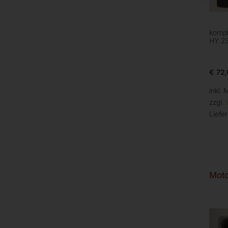
kompl
HY 23
€
72,
inkl. 
zzgl.
Liefer
Moto