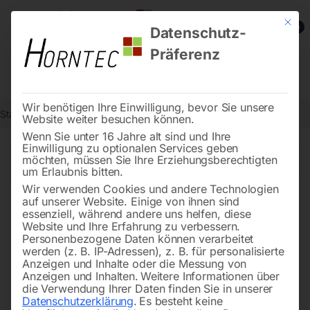
Mit die
0
Datenschutz-
Präferenz
Wir benötigen Ihre Einwilligung, bevor Sie unsere
Start
Metallbearbeitung
Metallbandsägen - Zubehör
Seite 3
Website weiter besuchen können.
Wenn Sie unter 16 Jahre alt sind und Ihre
Einwilligung zu optionalen Services geben
←
→
möchten, müssen Sie Ihre Erziehungsberechtigten
of 8
Filters
um Erlaubnis bitten.
Wir verwenden Cookies und andere Technologien
auf unserer Website. Einige von ihnen sind
BOMAR Rollenbahn M330-
Schubbügel
essenziell, während andere uns helfen, diese
K
Website und Ihre Erfahrung zu verbessern.
Personenbezogene Daten können verarbeitet
werden (z. B. IP-Adressen), z. B. für personalisierte
Anzeigen und Inhalte oder die Messung von
Anzeigen und Inhalten.
Weitere Informationen über
die Verwendung Ihrer Daten finden Sie in unserer
Datenschutzerklärung
.
Es besteht keine