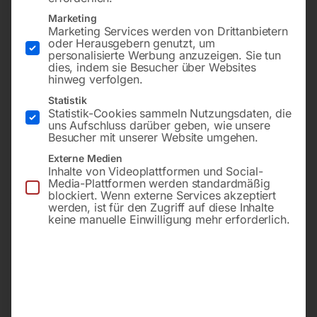
Marketing
Marketing Services werden von Drittanbietern
oder Herausgebern genutzt, um
personalisierte Werbung anzuzeigen. Sie tun
dies, indem sie Besucher über Websites
hinweg verfolgen.
Statistik
Statistik-Cookies sammeln Nutzungsdaten, die
uns Aufschluss darüber geben, wie unsere
Nr. 45-1 für HY 115-3
Nr. 45 für HY 115-3
Besucher mit unserer Website umgehen.
Externe Medien
Inhalte von Videoplattformen und Social-
Call for Price
Call for Price
Media-Plattformen werden standardmäßig
blockiert. Wenn externe Services akzeptiert
werden, ist für den Zugriff auf diese Inhalte
keine manuelle Einwilligung mehr erforderlich.
Winkel zu Armfixierung Nr.
Bandabdeckung rechts Nr.
18
30