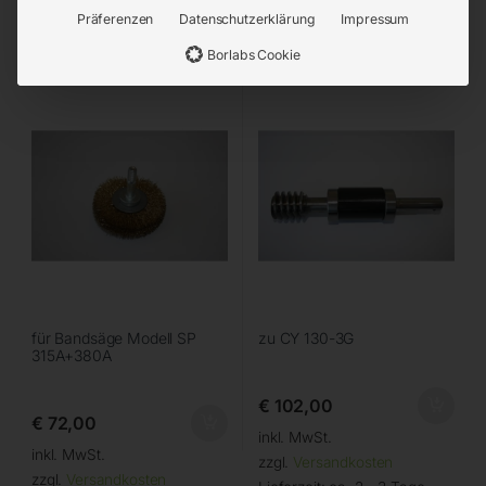
Präferenzen
Datenschutzerklärung
Impressum
Sägebandreinigungsbürste
Schneckengetriebewelle Nr.
Ø 50mm
94
Borlabs Cookie
für Bandsäge Modell SP
zu CY 130-3G
315A+380A
€
102,00
€
72,00
inkl. MwSt.
inkl. MwSt.
zzgl.
Versandkosten
zzgl.
Versandkosten