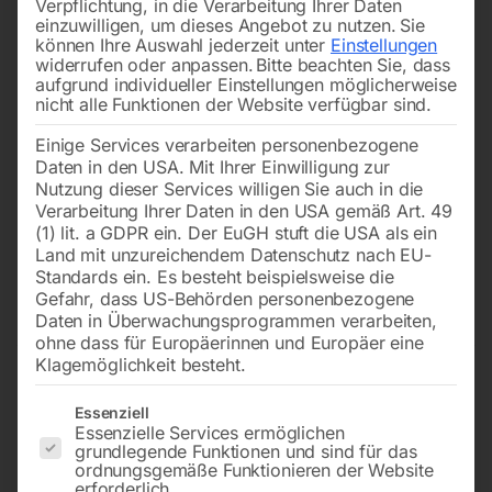
Verpflichtung, in die Verarbeitung Ihrer Daten
einzuwilligen, um dieses Angebot zu nutzen.
Sie
können Ihre Auswahl jederzeit unter
Einstellungen
widerrufen oder anpassen.
Bitte beachten Sie, dass
aufgrund individueller Einstellungen möglicherweise
nicht alle Funktionen der Website verfügbar sind.
Einige Services verarbeiten personenbezogene
Anschlussversion – mit
für HY 115-3
Daten in den USA. Mit Ihrer Einwilligung zur
Kunststoffrollen
Nutzung dieser Services willigen Sie auch in die
Verarbeitung Ihrer Daten in den USA gemäß Art. 49
Call for Price
(1) lit. a GDPR ein. Der EuGH stuft die USA als ein
€
528,00
Land mit unzureichendem Datenschutz nach EU-
inkl. MwSt.
Standards ein. Es besteht beispielsweise die
zzgl.
Versandkosten
Gefahr, dass US-Behörden personenbezogene
Lieferzeit:
ca. 2 - 3 Tage
Daten in Überwachungsprogrammen verarbeiten,
ohne dass für Europäerinnen und Europäer eine
Klagemöglichkeit besteht.
Winkel zu Hebel für
Winkel zu Ringschraube für
Es folgt eine Liste der Service-Gruppen, für die eine Einwilligun
Essenziell
Armabsenkung
Armabsenkung
Essenzielle Services ermöglichen
grundlegende Funktionen und sind für das
ordnungsgemäße Funktionieren der Website
erforderlich.