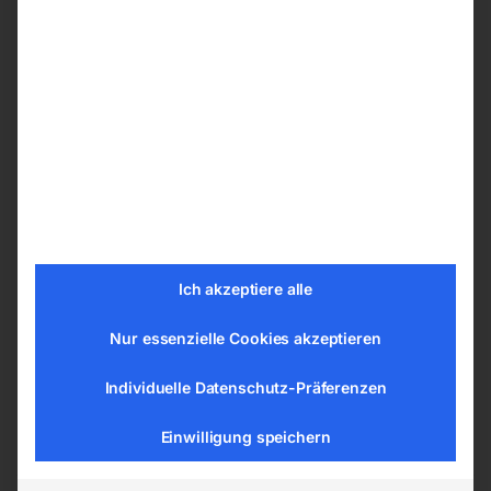
für Bandsäge Bomar
für MKS 350 PROFI für
Transverse 510.330 mit
elektrische Kühlmittelpumpe
Ich akzeptiere alle
Variator
Nur essenzielle Cookies akzeptieren
€
750,00
€
210,00
inkl. MwSt.
Individuelle Datenschutz-Präferenzen
inkl. MwSt.
zzgl.
Versandkosten
zzgl.
Versandkosten
Lieferzeit:
ca. 2 - 3 Tage
Einwilligung speichern
Lieferzeit:
ca. 2 - 3 Tage