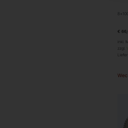
8×10
€
66,
inkl. 
zzgl.
Liefer
Wech