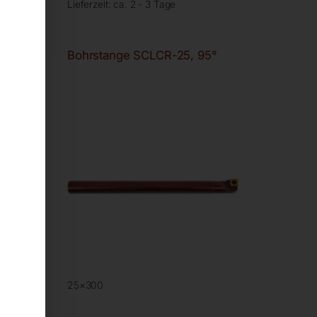
Lieferzeit:
ca. 2 - 3 Tage
07,5°
Bohrstange SCLCR-25, 95°
25×300