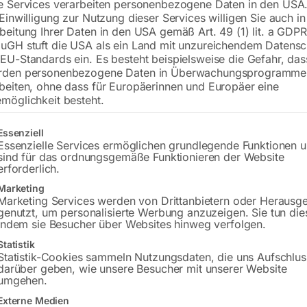
e Services verarbeiten personenbezogene Daten in den USA.
 Einwilligung zur Nutzung dieser Services willigen Sie auch in
beitung Ihrer Daten in den USA gemäß Art. 49 (1) lit. a GDPR
uGH stuft die USA als ein Land mit unzureichendem Datensc
EU-Standards ein. Es besteht beispielsweise die Gefahr, da
rden personenbezogene Daten in Überwachungsprogramme
beiten, ohne dass für Europäerinnen und Europäer eine
möglichkeit besteht.
gt eine Liste der Service-Gruppen, für die eine Einwilligung erteilt w
Essenziell
00
8×100
Essenzielle Services ermöglichen grundlegende Funktionen 
sind für das ordnungsgemäße Funktionieren der Website
erforderlich.
,00
€
66,00
Marketing
Marketing Services werden von Drittanbietern oder Herausg
MwSt.
inkl. MwSt.
genutzt, um personalisierte Werbung anzuzeigen. Sie tun die
Versandkosten
zzgl.
Versandkosten
indem sie Besucher über Websites hinweg verfolgen.
zeit:
Versandbereit in KW
Lieferzeit:
ca. 2 - 3 Tage
Statistik
26
Statistik-Cookies sammeln Nutzungsdaten, die uns Aufschlus
darüber geben, wie unsere Besucher mit unserer Website
umgehen.
stange SCLCR-12, 95°
Bohrstange SCLCR-16, 9
Externe Medien