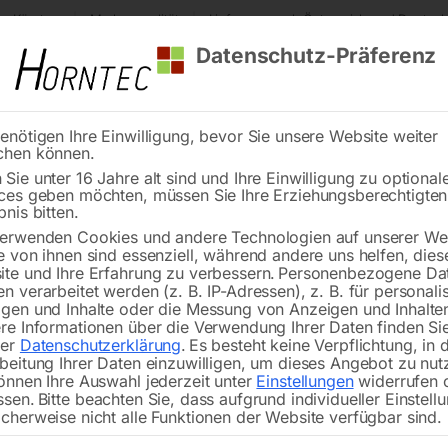
s Kärnten
Markenqualität
Lieferung nach Österreich und Deutsch
Datenschutz-Präferenz
enötigen Ihre Einwilligung, bevor Sie unsere Website weiter
chen können.
Reinigung
Schweißen
Stadtmobiliar
Stein
Sie unter 16 Jahre alt sind und Ihre Einwilligung zu optional
ces geben möchten, müssen Sie Ihre Erziehungsberechtigte
bnis bitten.
erwenden Cookies und andere Technologien auf unserer Web
e von ihnen sind essenziell, während andere uns helfen, dies
te und Ihre Erfahrung zu verbessern.
Personenbezogene Da
n verarbeitet werden (z. B. IP-Adressen), z. B. für personalis
gen und Inhalte oder die Messung von Anzeigen und Inhalte
stange SCFCR-25, 90°
Bohrstange SCLCR-08, 
re Informationen über die Verwendung Ihrer Daten finden Sie
rer
Datenschutzerklärung
.
Es besteht keine Verpflichtung, in 
beitung Ihrer Daten einzuwilligen, um dieses Angebot zu nut
önnen Ihre Auswahl jederzeit unter
Einstellungen
widerrufen 
ssen.
Bitte beachten Sie, dass aufgrund individueller Einstell
cherweise nicht alle Funktionen der Website verfügbar sind.