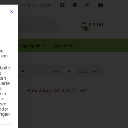
land
+43 4232 / 875 22
Mit diesem Button wird der Dialog geschlossen. Seine Funktionalität ist id
€
0,00
0
Stromaggregate
Werkstatt
en
n um
site.
←
→
of 22
e
ten
ierte
n.
95°
Bohrstange SCLCR-10, 95°
 in
die
zen.
oder
ungen