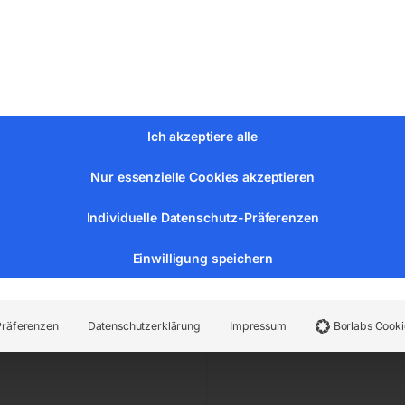
,00
€
84,00
MwSt.
inkl. MwSt.
Versandkosten
zzgl.
Versandkosten
zeit:
ca. 2 - 3 Tage
Lieferzeit:
ca. 2 - 3 Tage
Ich akzeptiere alle
stange SDQCR-08, 107,5°
Bohrstange SDQCR-25, 1
Nur essenzielle Cookies akzeptieren
Individuelle Datenschutz-Präferenzen
Einwilligung speichern
Präferenzen
Datenschutzerklärung
Impressum
Borlabs Cooki