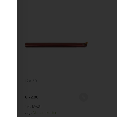
12×150
€
72,00
inkl. MwSt.
zzgl.
Versandkosten