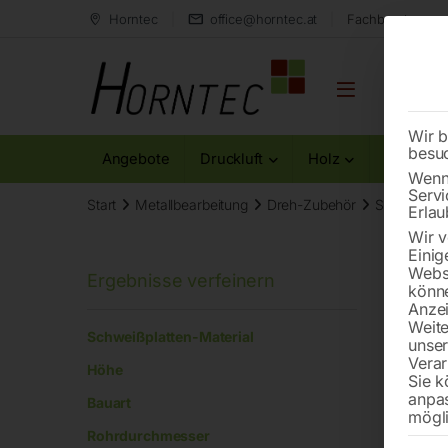
Horntec
office@horntec.at
Fachberatung au
Wir b
besu
Angebote
Druckluft
Holz
Metall
Wenn 
Servi
Start
Metallbearbeitung
Dreh-Zubehör
Seite 4
Erlau
Wir v
Einig
Websi
könne
Anzei
Bohr
Weite
Schweißplatten-Material
unse
Verar
Höhe
Sie k
anpa
Bauart
mögli
Rohrdurchmesser