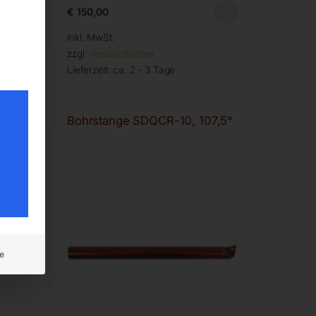
€
150,00
inkl. MwSt.
zzgl.
Versandkosten
Lieferzeit:
ca. 2 - 3 Tage
07,5°
Bohrstange SDQCR-10, 107,5°
e