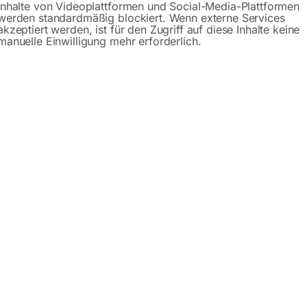
Inhalte von Videoplattformen und Social-Media-Plattformen
werden standardmäßig blockiert. Wenn externe Services
akzeptiert werden, ist für den Zugriff auf diese Inhalte keine
manuelle Einwilligung mehr erforderlich.
50
16×200
00
€
84,00
MwSt.
inkl. MwSt.
Versandkosten
zzgl.
Versandkosten