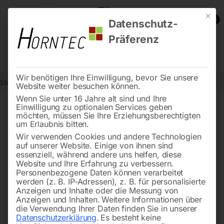
Mit die
0
Datenschutz-
Präferenz
Wir benötigen Ihre Einwilligung, bevor Sie unsere
Start
Metallbearbeitung
Dreh-Zubehör
Seite 18
Website weiter besuchen können.
Wenn Sie unter 16 Jahre alt sind und Ihre
Einwilligung zu optionalen Services geben
←
→
möchten, müssen Sie Ihre Erziehungsberechtigten
of 22
Filters
um Erlaubnis bitten.
Wir verwenden Cookies und andere Technologien
auf unserer Website. Einige von ihnen sind
Schütz SIEMENS
Schloßmutter Nr. 27 bei
essenziell, während andere uns helfen, diese
Kreuzsupport
Website und Ihre Erfahrung zu verbessern.
Personenbezogene Daten können verarbeitet
werden (z. B. IP-Adressen), z. B. für personalisierte
Anzeigen und Inhalte oder die Messung von
Anzeigen und Inhalten.
Weitere Informationen über
die Verwendung Ihrer Daten finden Sie in unserer
Datenschutzerklärung
.
Es besteht keine