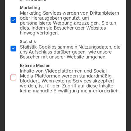
Marketing
Marketing Services werden von Drittanbietern
oder Herausgebern genutzt, um
personalisierte Werbung anzuzeigen. Sie tun
dies, indem sie Besucher über Websites
hinweg verfolgen.
Statistik
Statistik-Cookies sammeln Nutzungsdaten, die
uns Aufschluss darüber geben, wie unsere
zu Drehmaschine 1085/230
zu Drehmaschine 1085/230
Besucher mit unserer Website umgehen.
Externe Medien
€
270,00
€
300,00
Inhalte von Videoplattformen und Social-
Media-Plattformen werden standardmäßig
inkl. MwSt.
inkl. MwSt.
blockiert. Wenn externe Services akzeptiert
zzgl.
Versandkosten
zzgl.
Versandkosten
werden, ist für den Zugriff auf diese Inhalte
keine manuelle Einwilligung mehr erforderlich.
Lieferzeit:
Auf Nachfrage
Lieferzeit:
Auf Nachfrage
Schloßmutter Nr. 63 bei
Schloßmutter Nr. 64 bei
Schlitten
Schlitten