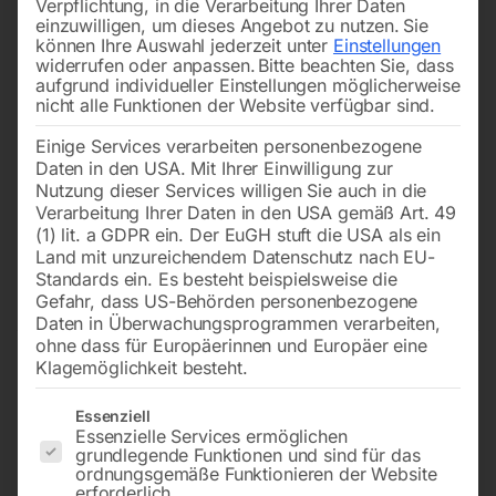
Verpflichtung, in die Verarbeitung Ihrer Daten
einzuwilligen, um dieses Angebot zu nutzen.
Sie
können Ihre Auswahl jederzeit unter
Einstellungen
widerrufen oder anpassen.
Bitte beachten Sie, dass
aufgrund individueller Einstellungen möglicherweise
nicht alle Funktionen der Website verfügbar sind.
Einige Services verarbeiten personenbezogene
zu PROFI 1000/200 HD
zu Drehmaschine 1085/230
Daten in den USA. Mit Ihrer Einwilligung zur
Nutzung dieser Services willigen Sie auch in die
Verarbeitung Ihrer Daten in den USA gemäß Art. 49
Call for Price
€
102,00
(1) lit. a GDPR ein. Der EuGH stuft die USA als ein
inkl. MwSt.
Land mit unzureichendem Datenschutz nach EU-
zzgl.
Versandkosten
Standards ein. Es besteht beispielsweise die
Gefahr, dass US-Behörden personenbezogene
Lieferzeit:
Auf Nachfrage
Daten in Überwachungsprogrammen verarbeiten,
ohne dass für Europäerinnen und Europäer eine
Klagemöglichkeit besteht.
Spindel Nr. 28 bei
Spindel Nr. 62 bei Schlitten
Kreuzsupport
Es folgt eine Liste der Service-Gruppen, für die eine Einwilligun
Essenziell
Essenzielle Services ermöglichen
grundlegende Funktionen und sind für das
ordnungsgemäße Funktionieren der Website
erforderlich.