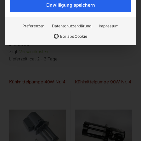
Einwilligung speichern
zu Industrie 230 K
zu Industrie 230
Präferenzen
Datenschutzerklärung
Impressum
€
90,00
Call for Price
Borlabs Cookie
inkl. MwSt.
zzgl.
Versandkosten
Lieferzeit:
ca. 2 - 3 Tage
Kühlmittelpumpe 40W Nr. 4
Kühlmittelpumpe 90W Nr. 4