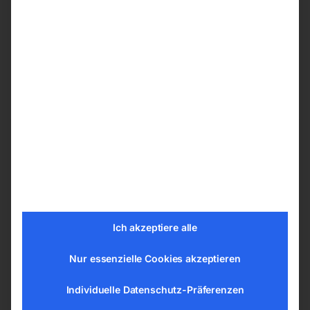
für Werkzeugschlitten zu
zu Industrie 230 K
Industrie 230 K
€
99,00
Call for Price
inkl. MwSt.
zzgl.
Versandkosten
Lieferzeit:
ca. 2 - 3 Tage
Hauptschalter ‘ALT’
Zahnrad Nr. 32
(JUCHE)
Ich akzeptiere alle
Nur essenzielle Cookies akzeptieren
Individuelle Datenschutz-Präferenzen