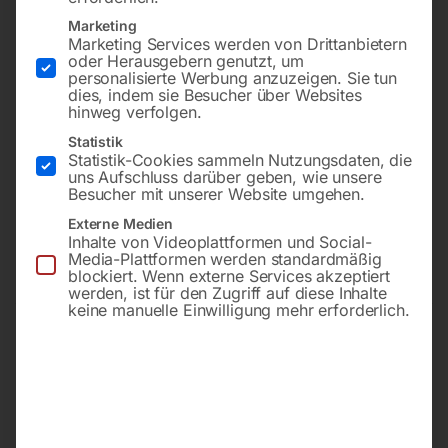
Marketing
Marketing Services werden von Drittanbietern
oder Herausgebern genutzt, um
personalisierte Werbung anzuzeigen. Sie tun
dies, indem sie Besucher über Websites
hinweg verfolgen.
Statistik
Statistik-Cookies sammeln Nutzungsdaten, die
uns Aufschluss darüber geben, wie unsere
zu Industrie 1000-
zu Industrie 1000-
Besucher mit unserer Website umgehen.
2000/250
2000/250
Externe Medien
Inhalte von Videoplattformen und Social-
Media-Plattformen werden standardmäßig
Call for Price
Call for Price
blockiert. Wenn externe Services akzeptiert
werden, ist für den Zugriff auf diese Inhalte
keine manuelle Einwilligung mehr erforderlich.
Handradgriff Nr. 4-1-7
Fixierstück Nr. 4-1-33