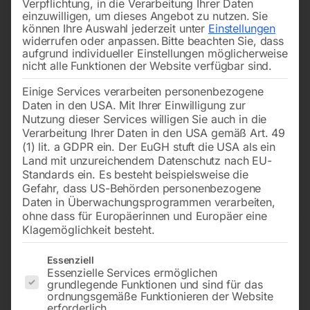
Verpflichtung, in die Verarbeitung Ihrer Daten
einzuwilligen, um dieses Angebot zu nutzen.
Sie
können Ihre Auswahl jederzeit unter
Einstellungen
widerrufen oder anpassen.
Bitte beachten Sie, dass
aufgrund individueller Einstellungen möglicherweise
nicht alle Funktionen der Website verfügbar sind.
Einige Services verarbeiten personenbezogene
zu Industrie 1000-
zu Industrie 1000-
Daten in den USA. Mit Ihrer Einwilligung zur
2000/250
2000/250
Nutzung dieser Services willigen Sie auch in die
Verarbeitung Ihrer Daten in den USA gemäß Art. 49
(1) lit. a GDPR ein. Der EuGH stuft die USA als ein
€
720,00
Call for Price
Land mit unzureichendem Datenschutz nach EU-
inkl. MwSt.
Standards ein. Es besteht beispielsweise die
zzgl.
Versandkosten
Gefahr, dass US-Behörden personenbezogene
Lieferzeit:
ca. 2 - 3 Tage
Daten in Überwachungsprogrammen verarbeiten,
ohne dass für Europäerinnen und Europäer eine
Klagemöglichkeit besteht.
Zahnrad 37/56 Zähne Nr.
Keilwelle Nr. 2-3-10
Es folgt eine Liste der Service-Gruppen, für die eine Einwilligun
Essenziell
2-3-8
Essenzielle Services ermöglichen
grundlegende Funktionen und sind für das
ordnungsgemäße Funktionieren der Website
erforderlich.