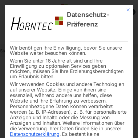
Mit die
0
Datenschutz-
Präferenz
Wir benötigen Ihre Einwilligung, bevor Sie unsere
Start
Metallbearbeitung
Dreh-Zubehör
Seite 17
Website weiter besuchen können.
Wenn Sie unter 16 Jahre alt sind und Ihre
Einwilligung zu optionalen Services geben
←
→
möchten, müssen Sie Ihre Erziehungsberechtigten
of 22
Filters
um Erlaubnis bitten.
Wir verwenden Cookies und andere Technologien
auf unserer Website. Einige von ihnen sind
Keilwelle Nr. 2-2-1
Schaltgabel Nr. 2-7-12
essenziell, während andere uns helfen, diese
Website und Ihre Erfahrung zu verbessern.
Personenbezogene Daten können verarbeitet
werden (z. B. IP-Adressen), z. B. für personalisierte
Anzeigen und Inhalte oder die Messung von
Anzeigen und Inhalten.
Weitere Informationen über
die Verwendung Ihrer Daten finden Sie in unserer
Datenschutzerklärung
.
Es besteht keine