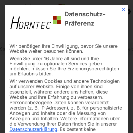
Mit die
0
Datenschutz-
Präferenz
Wir benötigen Ihre Einwilligung, bevor Sie unsere
Start
Metallbearbeitung
BOMAR-Metallbandsägemaschinen
Sei
Website weiter besuchen können.
Wenn Sie unter 16 Jahre alt sind und Ihre
Einwilligung zu optionalen Services geben
←
→
möchten, müssen Sie Ihre Erziehungsberechtigten
of 6
Filters
um Erlaubnis bitten.
Wir verwenden Cookies und andere Technologien
auf unserer Website. Einige von ihnen sind
Späneräumbürste
Schraube M6 x 10 (x 2)
essenziell, während andere uns helfen, diese
Website und Ihre Erfahrung zu verbessern.
Personenbezogene Daten können verarbeitet
werden (z. B. IP-Adressen), z. B. für personalisierte
Anzeigen und Inhalte oder die Messung von
Anzeigen und Inhalten.
Weitere Informationen über
die Verwendung Ihrer Daten finden Sie in unserer
Datenschutzerklärung
.
Es besteht keine