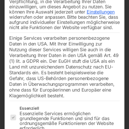
Verpflichtung, in die Verarbeitung Ihrer Daten
einzuwilligen, um dieses Angebot zu nutzen.
Sie
können Ihre Auswahl jederzeit unter
Einstellungen
widerrufen oder anpassen.
Bitte beachten Sie, dass
aufgrund individueller Einstellungen möglicherweise
nicht alle Funktionen der Website verfügbar sind.
Einige Services verarbeiten personenbezogene
für BOMAR WORKLINE
für BOMAR Ergonomic
Daten in den USA. Mit Ihrer Einwilligung zur
410.280DGH /
320.250 DGS
510.350Transverse 410.260
Nutzung dieser Services willigen Sie auch in die
DGH / PROLINE 420.350
Verarbeitung Ihrer Daten in den USA gemäß Art. 49
(1) lit. a GDPR ein. Der EuGH stuft die USA als ein
€
4,20
Land mit unzureichendem Datenschutz nach EU-
inkl. MwSt.
€
42,00
Standards ein. Es besteht beispielsweise die
zzgl.
Versandkosten
Gefahr, dass US-Behörden personenbezogene
inkl. MwSt.
Lieferzeit:
Auf Nachfrage
Daten in Überwachungsprogrammen verarbeiten,
zzgl.
Versandkosten
ohne dass für Europäerinnen und Europäer eine
Lieferzeit:
ca. 2 - 3 Tage
Klagemöglichkeit besteht.
Es folgt eine Liste der Service-Gruppen, für die eine Einwilligun
Essenziell
Essenzielle Services ermöglichen
Fürhungsklotz Links
Spindelmutter
grundlegende Funktionen und sind für das
ordnungsgemäße Funktionieren der Website
erforderlich.