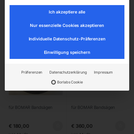
Lieferzeit:
Auf Nachfrage
Lieferzeit:
ca. 2 - 3 Tage
Ich akzeptiere alle
Umlenkrad 300mm
Display Gehrungsanzeige
Nur essenzielle Cookies akzeptieren
Individuelle Datenschutz-Präferenzen
Einwilligung speichern
Präferenzen
Datenschutzerklärung
Impressum
Borlabs Cookie
für BOMAR Bandsägen
für BOMAR Bandsägen
€
180,00
€
360,00