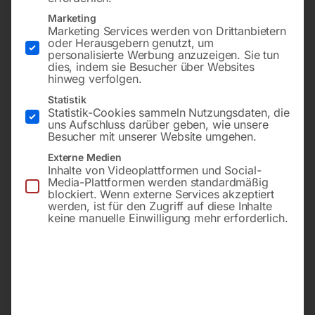
Marketing
Marketing Services werden von Drittanbietern
oder Herausgebern genutzt, um
personalisierte Werbung anzuzeigen. Sie tun
dies, indem sie Besucher über Websites
hinweg verfolgen.
Statistik
Statistik-Cookies sammeln Nutzungsdaten, die
uns Aufschluss darüber geben, wie unsere
Besucher mit unserer Website umgehen.
Externe Medien
für BOMAR Ergonomic
für BOMAR Bandsäge (220-
320.250 DGS
250G)
Inhalte von Videoplattformen und Social-
Media-Plattformen werden standardmäßig
blockiert. Wenn externe Services akzeptiert
werden, ist für den Zugriff auf diese Inhalte
€
138,00
€
108,00
keine manuelle Einwilligung mehr erforderlich.
inkl. MwSt.
inkl. MwSt.
zzgl.
Versandkosten
zzgl.
Versandkosten
Lieferzeit:
ca. 2 - 3 Tage
Lieferzeit:
Auf Nachfrage