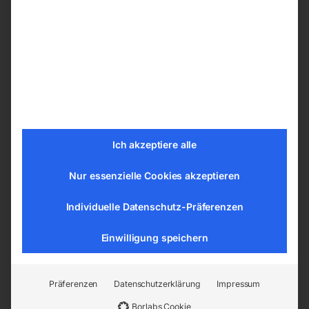
Ich akzeptiere alle
zu Superturn 700/140 Vario
Für UBF 140 V
Nur essenzielle Cookies akzeptieren
€
19,20
€
240,00
Individuelle Datenschutz-Präferenzen
inkl. MwSt.
inkl. MwSt.
zzgl.
Versandkosten
zzgl.
Versandkosten
Einwilligung speichern
Lieferzeit:
ca. 2 - 3 Tage
Lieferzeit:
ca. 2 - 3 Tage
Präferenzen
Datenschutzerklärung
Impressum
Zentralschmierung
Zwischenblock für Montage
MFB 20 Vario
Borlabs Cookie