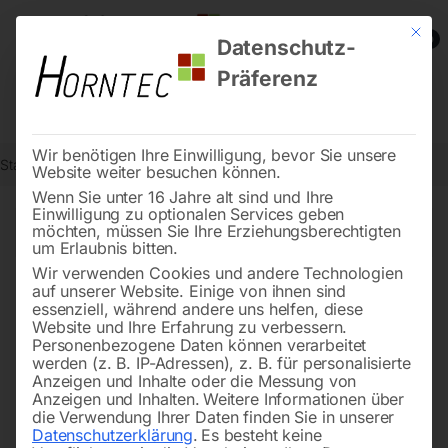
Mit die
0
Datenschutz-
Präferenz
Wir benötigen Ihre Einwilligung, bevor Sie unsere
Start
Metallbearbeitung
Bohr- und Fräszubehör
Seite 20
Website weiter besuchen können.
Wenn Sie unter 16 Jahre alt sind und Ihre
Einwilligung zu optionalen Services geben
←
möchten, müssen Sie Ihre Erziehungsberechtigten
of 20
Filters
um Erlaubnis bitten.
Wir verwenden Cookies und andere Technologien
auf unserer Website. Einige von ihnen sind
PVC Abdeckung Getriebe
Ölschauglas ADM 36 mm
essenziell, während andere uns helfen, diese
Nr. 13
komplett Nr. 31+33+27
Website und Ihre Erfahrung zu verbessern.
Personenbezogene Daten können verarbeitet
werden (z. B. IP-Adressen), z. B. für personalisierte
Anzeigen und Inhalte oder die Messung von
Anzeigen und Inhalten.
Weitere Informationen über
die Verwendung Ihrer Daten finden Sie in unserer
Datenschutzerklärung
.
Es besteht keine