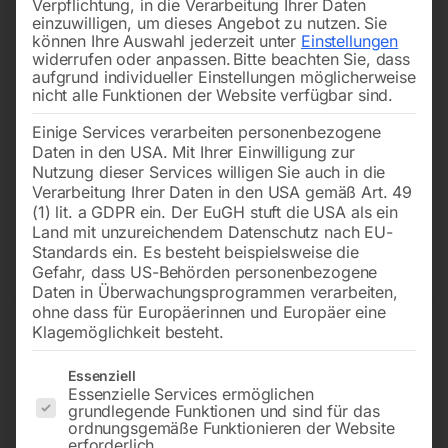
Verpflichtung, in die Verarbeitung Ihrer Daten
einzuwilligen, um dieses Angebot zu nutzen.
Sie
können Ihre Auswahl jederzeit unter
Einstellungen
widerrufen oder anpassen.
Bitte beachten Sie, dass
aufgrund individueller Einstellungen möglicherweise
nicht alle Funktionen der Website verfügbar sind.
Einige Services verarbeiten personenbezogene
zu RSBM 5/60
zu RSBM 5/60
Daten in den USA. Mit Ihrer Einwilligung zur
Nutzung dieser Services willigen Sie auch in die
Verarbeitung Ihrer Daten in den USA gemäß Art. 49
€
12,00
€
21,00
(1) lit. a GDPR ein. Der EuGH stuft die USA als ein
inkl. MwSt.
inkl. MwSt.
Land mit unzureichendem Datenschutz nach EU-
zzgl.
Versandkosten
zzgl.
Versandkosten
Standards ein. Es besteht beispielsweise die
Gefahr, dass US-Behörden personenbezogene
Lieferzeit:
ca. 2 - 3 Tage
Lieferzeit:
ca. 2 - 3 Tage
Daten in Überwachungsprogrammen verarbeiten,
ohne dass für Europäerinnen und Europäer eine
Klagemöglichkeit besteht.
Ölschauglas ADM 52 mm
Zahnstange (Bei der Pinole
komplett Nr. 32+34+28
) Nr. 5
Es folgt eine Liste der Service-Gruppen, für die eine Einwilligun
Essenziell
Essenzielle Services ermöglichen
grundlegende Funktionen und sind für das
ordnungsgemäße Funktionieren der Website
erforderlich.