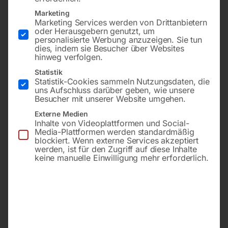
Marketing
Marketing Services werden von Drittanbietern
oder Herausgebern genutzt, um
personalisierte Werbung anzuzeigen. Sie tun
dies, indem sie Besucher über Websites
hinweg verfolgen.
Statistik
Statistik-Cookies sammeln Nutzungsdaten, die
uns Aufschluss darüber geben, wie unsere
zu RSBM 5/60
zu GBM 3/25 SN
Besucher mit unserer Website umgehen.
Externe Medien
€
30,00
Call for Price
Inhalte von Videoplattformen und Social-
Media-Plattformen werden standardmäßig
inkl. MwSt.
blockiert. Wenn externe Services akzeptiert
zzgl.
Versandkosten
werden, ist für den Zugriff auf diese Inhalte
keine manuelle Einwilligung mehr erforderlich.
Lieferzeit:
ca. 2 - 3 Tage
Spannschraube M10x35 für
Zentralschmiereinheit
Oberschlitten