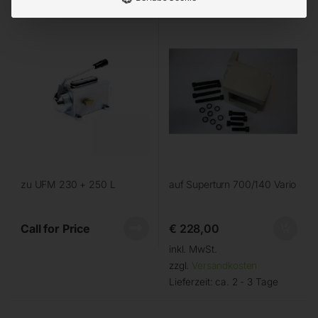
zu UFM 230 + 250 L
auf Superturn 700/140 Vario
Call for Price
€
228,00
inkl. MwSt.
zzgl.
Versandkosten
Lieferzeit:
ca. 2 - 3 Tage