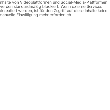
Inhalte von Videoplattformen und Social-Media-Plattformen
werden standardmäßig blockiert. Wenn externe Services
akzeptiert werden, ist für den Zugriff auf diese Inhalte keine
manuelle Einwilligung mehr erforderlich.
BM 32 S
zu KBM 25 S
00
€
120,00
MwSt.
inkl. MwSt.
Versandkosten
zzgl.
Versandkosten
zeit:
ca. 2 - 3 Tage
Lieferzeit:
ca. 2 - 3 Tage