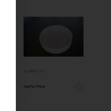
zu WFM 210
Call for Price