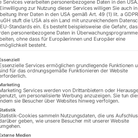
e Services verarbeiten personenbezogene Daten in den USA.
 Einwilligung zur Nutzung dieser Services willigen Sie auch in
beitung Ihrer Daten in den USA gemäß Art. 49 (1) lit. a GDPR
uGH stuft die USA als ein Land mit unzureichendem Datensc
EU-Standards ein. Es besteht beispielsweise die Gefahr, da
rden personenbezogene Daten in Überwachungsprogramme
beiten, ohne dass für Europäerinnen und Europäer eine
möglichkeit besteht.
gt eine Liste der Service-Gruppen, für die eine Einwilligung erteilt w
Essenziell
FB 50 LGT
zu KBM 16 T/S und KBM 25 S
Essenzielle Services ermöglichen grundlegende Funktionen 
sind für das ordnungsgemäße Funktionieren der Website
erforderlich.
00
Call for Price
Marketing
Marketing Services werden von Drittanbietern oder Herausg
MwSt.
genutzt, um personalisierte Werbung anzuzeigen. Sie tun die
Versandkosten
indem sie Besucher über Websites hinweg verfolgen.
zeit:
ca. 2 - 3 Tage
Statistik
Statistik-Cookies sammeln Nutzungsdaten, die uns Aufschlus
darüber geben, wie unsere Besucher mit unserer Website
umgehen.
urbel kompl. Nr. 4+5
Gußarm Nr. 9
Externe Medien