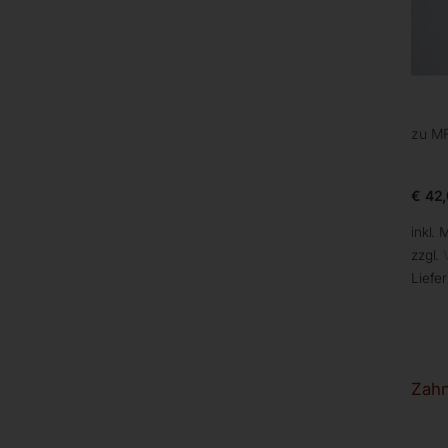
zu M
€
42,
inkl. 
zzgl.
Liefer
Zahn