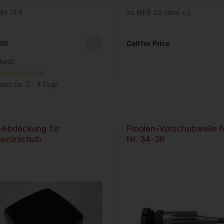
BM 13 T
zu MFB 20 Vario + L
00
Call for Price
MwSt.
Versandkosten
zeit:
ca. 2 - 3 Tage
Abdeckung für
Pinolen-Vorschubwelle Nr
svorschub
Nr. 34-36