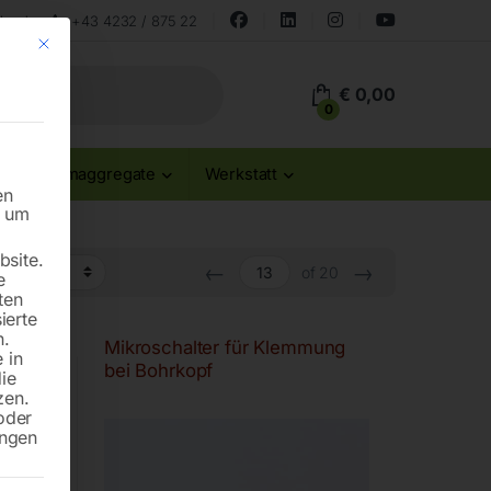
land
+43 4232 / 875 22
Mit diesem Button wird der Dialog geschlossen. Seine Funktionalität ist id
€
0,00
0
Stromaggregate
Werkstatt
en
n um
site.
←
→
of 20
e
ten
ierte
n.
Mikroschalter für Klemmung
 in
bei Bohrkopf
die
zen.
oder
ungen