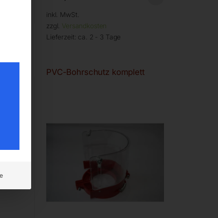
inkl. MwSt.
zzgl.
Versandkosten
Lieferzeit:
ca. 2 - 3 Tage
PVC-Bohrschutz komplett
e