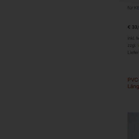
für K
€
33,
inkl. 
zzgl.
Liefer
PVC-
Läng