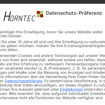
s Kärnten
Markenqualität
Lieferung nach Österreich und Deutsch
Datenschutz-Präferenz
enötigen Ihre Einwilligung, bevor Sie unsere Website weiter
chen können.
Reinigung
Schweißen
Stadtmobiliar
Stein
Sie unter 16 Jahre alt sind und Ihre Einwilligung zu optional
ces geben möchten, müssen Sie Ihre Erziehungsberechtigte
ite 13
bnis bitten.
erwenden Cookies und andere Technologien auf unserer Web
e von ihnen sind essenziell, während andere uns helfen, dies
te und Ihre Erfahrung zu verbessern.
Personenbezogene Da
n verarbeitet werden (z. B. IP-Adressen), z. B. für personalis
gen und Inhalte oder die Messung von Anzeigen und Inhalte
oschalter 250 V/AC 16 A
Lampenfassung Nr. 29
re Informationen über die Verwendung Ihrer Daten finden Sie
rer
Datenschutzerklärung
.
Es besteht keine Verpflichtung, in 
beitung Ihrer Daten einzuwilligen, um dieses Angebot zu nut
önnen Ihre Auswahl jederzeit unter
Einstellungen
widerrufen 
ssen.
Bitte beachten Sie, dass aufgrund individueller Einstell
cherweise nicht alle Funktionen der Website verfügbar sind.