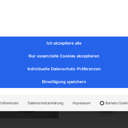
inkl. MwSt.
zzgl.
Versandkosten
Lieferzeit:
ca. 2 - 3 Tage
riemen 8x775Li
PVC-Abdeckung für
Ich akzeptiere alle
Anzugsspindel Nr. 219
Nur essenzielle Cookies akzeptieren
Individuelle Datenschutz-Präferenzen
Einwilligung speichern
Präferenzen
Datenschutzerklärung
Impressum
Borlabs Cooki