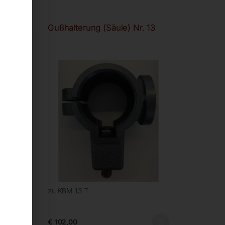
ole
Gußhalterung (Säule) Nr. 13
zu KBM 13 T
€
102,00