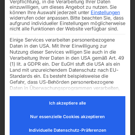
Verpflichtung, in die Verarbeitung Ihrer Daten
einzuwilligen, um dieses Angebot zu nutzen.
Sie
können Ihre Auswahl jederzeit unter
Einstellungen
widerrufen oder anpassen.
Bitte beachten Sie, dass
aufgrund individueller Einstellungen möglicherweise
nicht alle Funktionen der Website verfügbar sind.
Einige Services verarbeiten personenbezogene
Mit Schiebeschlitten und
Daten in den USA. Mit Ihrer Einwilligung zur
Ausleger zum Schneiden
von Balken, Blöcken und
Nutzung dieser Services willigen Sie auch in die
Dämmmaterial
Verarbeitung Ihrer Daten in den USA gemäß Art. 49
(1) lit. a GDPR ein. Der EuGH stuft die USA als ein
Land mit unzureichendem Datenschutz nach EU-
€
46.200,00
Standards ein. Es besteht beispielsweise die
Gefahr, dass US-Behörden personenbezogene
inkl. MwSt.
Daten in Überwachungsprogrammen verarbeiten,
zzgl.
Versandkosten
ohne dass für Europäerinnen und Europäer eine
Lieferzeit:
Auf Nachfrage
Klagemöglichkeit besteht.
Ich akzeptiere alle
Ergebnisse 49 – 49 von 49 werden angezeigt
Es folgt eine Liste der Service-Gruppen, für die eine Einwilligun
Essenziell
Nur essenzielle Cookies akzeptieren
Essenzielle Services ermöglichen
grundlegende Funktionen und sind für das
ordnungsgemäße Funktionieren der Website
Individuelle Datenschutz-Präferenzen
erforderlich.