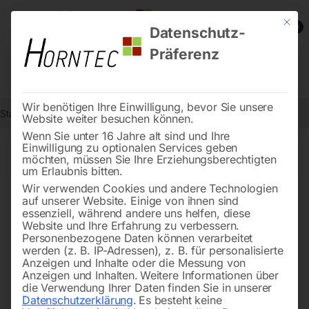
Mit die
0
Datenschutz-
Präferenz
Wir benötigen Ihre Einwilligung, bevor Sie unsere
Start
Holzbearbeitung
Spezialholzsägen
Seite 2
Website weiter besuchen können.
Wenn Sie unter 16 Jahre alt sind und Ihre
Einwilligung zu optionalen Services geben
←
möchten, müssen Sie Ihre Erziehungsberechtigten
of 2
Filters
um Erlaubnis bitten.
Wir verwenden Cookies und andere Technologien
auf unserer Website. Einige von ihnen sind
Format-Bandsäge FBS 940-
essenziell, während andere uns helfen, diese
3 F32 Spezial
Website und Ihre Erfahrung zu verbessern.
Personenbezogene Daten können verarbeitet
werden (z. B. IP-Adressen), z. B. für personalisierte
Anzeigen und Inhalte oder die Messung von
Anzeigen und Inhalten.
Weitere Informationen über
die Verwendung Ihrer Daten finden Sie in unserer
Datenschutzerklärung
.
Es besteht keine