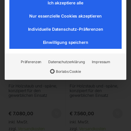
Ich akzeptiere alle
Reinluftentstauber RLA 160
Reinluftentstauber RLA 160
M
PM
Nur essenzielle Cookies akzeptieren
Individuelle Datenschutz-Präferenzen
Einwilligung speichern
Präferenzen
Datenschutzerklärung
Impressum
Borlabs Cookie
Für Holzstaub und -späne,
Für Holzstaub und -späne,
konzipiert für den
konzipiert für den
gewerblichen Einsatz
gewerblichen Einsatz
€
7.080,00
€
7.560,00
inkl. MwSt.
inkl. MwSt.
zzgl.
Versandkosten
zzgl.
Versandkosten