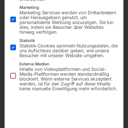
Marketing
Marketing Services werden von Drittanbietern
oder Herausgebern genutzt, um
personalisierte Werbung anzuzeigen. Sie tun
dies, indem sie Besucher über Websites
hinweg verfolgen.
Statistik
Statistik-Cookies sammeln Nutzungsdaten, die
uns Aufschluss darüber geben, wie unsere
Besucher mit unserer Website umgehen.
Externe Medien
mobil, mit um 180°
mobil, mit um 180°
drehbarer Absaugeinheit
drehbarer Absaugeinheit
Inhalte von Videoplattformen und Social-
Media-Plattformen werden standardmäßig
blockiert. Wenn externe Services akzeptiert
werden, ist für den Zugriff auf diese Inhalte
€
1.200,00
€
672,00
keine manuelle Einwilligung mehr erforderlich.
inkl. MwSt.
inkl. MwSt.
zzgl.
Versandkosten
zzgl.
Versandkosten
Lieferzeit:
ca. 5 - 10
Lieferzeit:
ca. 5 - 10
Werktage
Werktage