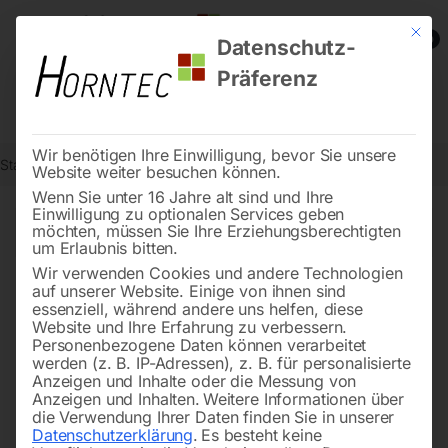
Mit die
0
Datenschutz-
Präferenz
Wir benötigen Ihre Einwilligung, bevor Sie unsere
Start
Holzbearbeitung
Seite 2
Website weiter besuchen können.
Wenn Sie unter 16 Jahre alt sind und Ihre
Einwilligung zu optionalen Services geben
←
→
möchten, müssen Sie Ihre Erziehungsberechtigten
of 9
Filters
um Erlaubnis bitten.
Wir verwenden Cookies und andere Technologien
auf unserer Website. Einige von ihnen sind
Rohluftabsauggerät ASA 41
Späne-Absauggerät ASA
essenziell, während andere uns helfen, diese
AFB
1903
Website und Ihre Erfahrung zu verbessern.
Personenbezogene Daten können verarbeitet
werden (z. B. IP-Adressen), z. B. für personalisierte
Anzeigen und Inhalte oder die Messung von
Anzeigen und Inhalten.
Weitere Informationen über
die Verwendung Ihrer Daten finden Sie in unserer
Datenschutzerklärung
.
Es besteht keine