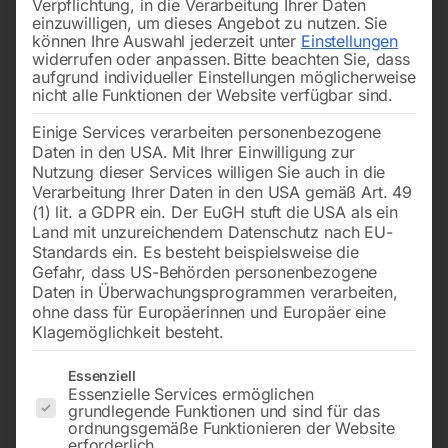
Verpflichtung, in die Verarbeitung Ihrer Daten
einzuwilligen, um dieses Angebot zu nutzen.
Sie
können Ihre Auswahl jederzeit unter
Einstellungen
widerrufen oder anpassen.
Bitte beachten Sie, dass
aufgrund individueller Einstellungen möglicherweise
nicht alle Funktionen der Website verfügbar sind.
Einige Services verarbeiten personenbezogene
Stationäres Modell mit
mobil, mit um 180°
Daten in den USA. Mit Ihrer Einwilligung zur
großem
drehbarer Absaugeinheit
Spänesammelvolumen auf
Nutzung dieser Services willigen Sie auch in die
geringem Raum
Verarbeitung Ihrer Daten in den USA gemäß Art. 49
(1) lit. a GDPR ein. Der EuGH stuft die USA als ein
€
534,00
Land mit unzureichendem Datenschutz nach EU-
inkl. MwSt.
€
7.920,00
Standards ein. Es besteht beispielsweise die
zzgl.
Versandkosten
Gefahr, dass US-Behörden personenbezogene
inkl. MwSt.
Lieferzeit:
ca. 5 - 10
Daten in Überwachungsprogrammen verarbeiten,
zzgl.
Versandkosten
ohne dass für Europäerinnen und Europäer eine
Werktage
Lieferzeit:
Auf Nachfrage
Klagemöglichkeit besteht.
Es folgt eine Liste der Service-Gruppen, für die eine Einwilligun
Essenziell
Essenzielle Services ermöglichen
Späne-Absauggerät ASA
Späne-Absauggerät ASA
7703
2803
grundlegende Funktionen und sind für das
ordnungsgemäße Funktionieren der Website
erforderlich.