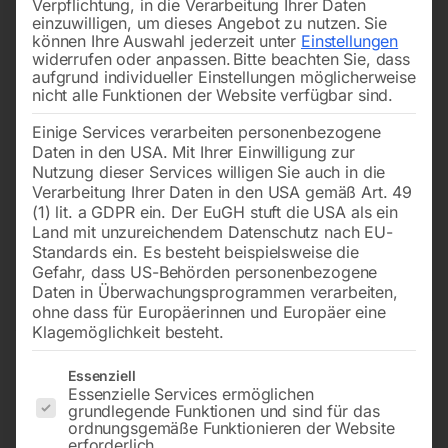
Verpflichtung, in die Verarbeitung Ihrer Daten
einzuwilligen, um dieses Angebot zu nutzen.
Sie
können Ihre Auswahl jederzeit unter
Einstellungen
widerrufen oder anpassen.
Bitte beachten Sie, dass
aufgrund individueller Einstellungen möglicherweise
nicht alle Funktionen der Website verfügbar sind.
Einige Services verarbeiten personenbezogene
AT 400 ohne Auftaukabel
(2 Stk. Packung) – SB –
Daten in den USA. Mit Ihrer Einwilligung zur
L100xB21,50mm bestehend
aus 2×55095
Nutzung dieser Services willigen Sie auch in die
Verarbeitung Ihrer Daten in den USA gemäß Art. 49
€
990,00
(1) lit. a GDPR ein. Der EuGH stuft die USA als ein
inkl. MwSt.
€
18,00
Land mit unzureichendem Datenschutz nach EU-
zzgl.
Versandkosten
Standards ein. Es besteht beispielsweise die
inkl. MwSt.
Gefahr, dass US-Behörden personenbezogene
Lieferzeit:
ca. 2 - 3 Tage
zzgl.
Versandkosten
Daten in Überwachungsprogrammen verarbeiten,
Lieferzeit:
ca. 2 - 3 Tage
ohne dass für Europäerinnen und Europäer eine
Klagemöglichkeit besteht.
Es folgt eine Liste der Service-Gruppen, für die eine Einwilligun
Essenziell
Polklemmen-Set je 1x rot +
Polklemmen-Set je 1x rot +
Essenzielle Services ermöglichen
schwarz
schwarz
grundlegende Funktionen und sind für das
ordnungsgemäße Funktionieren der Website
erforderlich.