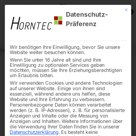
Mit die
0
Datenschutz-
Präferenz
Wir benötigen Ihre Einwilligung, bevor Sie unsere
Start
Werkstatttechnik
Seite 14
Website weiter besuchen können.
Wenn Sie unter 16 Jahre alt sind und Ihre
Einwilligung zu optionalen Services geben
←
→
möchten, müssen Sie Ihre Erziehungsberechtigten
of 23
Filters
um Erlaubnis bitten.
Wir verwenden Cookies und andere Technologien
auf unserer Website. Einige von ihnen sind
Profi-Auftautransformator
ALU-Sicherung 75A für
essenziell, während andere uns helfen, diese
EUROSTART 450/451
Website und Ihre Erfahrung zu verbessern.
Personenbezogene Daten können verarbeitet
werden (z. B. IP-Adressen), z. B. für personalisierte
Anzeigen und Inhalte oder die Messung von
Anzeigen und Inhalten.
Weitere Informationen über
die Verwendung Ihrer Daten finden Sie in unserer
Datenschutzerklärung
.
Es besteht keine