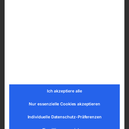
€
19,20
€
33,00
inkl. MwSt.
inkl. MwSt.
zzgl.
Versandkosten
zzgl.
Versandkosten
Lieferzeit:
ca. 2 - 3 Tage
Lieferzeit:
ca. 2 - 3 Tage
Polklemme (schwarz -) –
Ladekabel inkl. Polklemmen
vollisoliert
rot/schwarz, L=0,5m
Ich akzeptiere alle
Nur essenzielle Cookies akzeptieren
Individuelle Datenschutz-Präferenzen