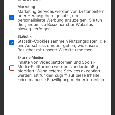
Marketing
Marketing Services werden von Drittanbietern
oder Herausgebern genutzt, um
personalisierte Werbung anzuzeigen. Sie tun
dies, indem sie Besucher über Websites
hinweg verfolgen.
Statistik
Statistik-Cookies sammeln Nutzungsdaten, die
uns Aufschluss darüber geben, wie unsere
Besucher mit unserer Website umgehen.
für STARTMASTER 165/20 –
für EUROSTART 250-1000 –
Externe Medien
SB
SB
Inhalte von Videoplattformen und Social-
Media-Plattformen werden standardmäßig
blockiert. Wenn externe Services akzeptiert
€
13,80
€
15,00
werden, ist für den Zugriff auf diese Inhalte
keine manuelle Einwilligung mehr erforderlich.
inkl. MwSt.
inkl. MwSt.
zzgl.
Versandkosten
zzgl.
Versandkosten
Lieferzeit:
ca. 2 - 3 Tage
Lieferzeit:
ca. 2 - 3 Tage
Alu-Sicherung 80 A für
ALU-Sicherung 100 A für