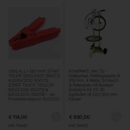
1000 A, L= 195 mmf. START
KOMPAKT’, inkl. DL-
TRUCK 5000/2500 (55072)
Fettpumpe, Fettfolgeplatte Ø
& 6200/3100 (55070),
310 mm, 4 Meter Schlauch
START TRUCK TROLLEY
& Fettpistole mit flexiblen
6200/3100 (55073) &
Endstück für 20-30
6400/3200 (55078) – ab
kg/Außen-Ø 260-300 mm
Produktionsdatum 10/2020!
Fässer
€
114,00
€
930,00
inkl. MwSt.
inkl. MwSt.