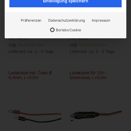
Einwilligung speichern
600 A, L= 165 mm,
zu MULTICHARGER 14120,
Kupferband/Messingkontakt
14225, 20300
Präferenzen
Datenschutzerklärung
Impressum
€
33,00
€
15,00
Borlabs Cookie
inkl. MwSt.
inkl. MwSt.
zzgl.
Versandkosten
zzgl.
Versandkosten
Lieferzeit:
ca. 2 - 3 Tage
Lieferzeit:
ca. 2 - 3 Tage
Ladekabel inkl. Ösen Ø
Ladekabel für 12V-
6,4mm, L=0,5m
Steckdose, L=0,5m