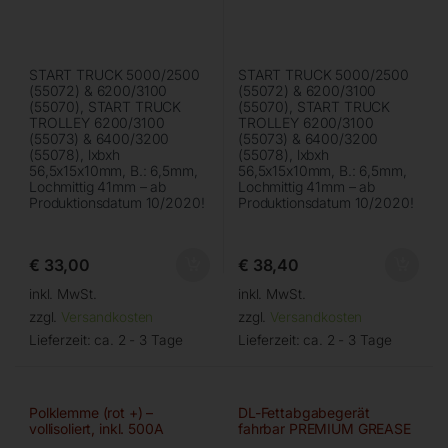
START TRUCK 5000/2500
START TRUCK 5000/2500
(55072) & 6200/3100
(55072) & 6200/3100
(55070), START TRUCK
(55070), START TRUCK
TROLLEY 6200/3100
TROLLEY 6200/3100
(55073) & 6400/3200
(55073) & 6400/3200
(55078), lxbxh
(55078), lxbxh
56,5x15x10mm, B.: 6,5mm,
56,5x15x10mm, B.: 6,5mm,
Lochmittig 41mm – ab
Lochmittig 41mm – ab
Produktionsdatum 10/2020!
Produktionsdatum 10/2020!
€
33,00
€
38,40
inkl. MwSt.
inkl. MwSt.
zzgl.
Versandkosten
zzgl.
Versandkosten
Lieferzeit:
ca. 2 - 3 Tage
Lieferzeit:
ca. 2 - 3 Tage
Polklemme (rot +) –
DL-Fettabgabegerät
vollisoliert, inkl. 500A
fahrbar PREMIUM GREASE
Sicherung
PUMP