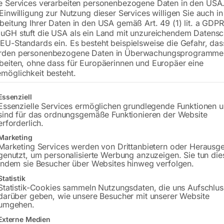
e Services verarbeiten personenbezogene Daten in den USA.
 Einwilligung zur Nutzung dieser Services willigen Sie auch in
beitung Ihrer Daten in den USA gemäß Art. 49 (1) lit. a GDPR
uGH stuft die USA als ein Land mit unzureichendem Datensc
EU-Standards ein. Es besteht beispielsweise die Gefahr, da
rden personenbezogene Daten in Überwachungsprogramme
beiten, ohne dass für Europäerinnen und Europäer eine
möglichkeit besteht.
gt eine Liste der Service-Gruppen, für die eine Einwilligung erteilt w
Essenziell
rb-Spritzpistole ‘ES/RV’
Essenzielle Services ermöglichen grundlegende Funktionen 
€
5,40
sind für das ordnungsgemäße Funktionieren der Website
erforderlich.
inkl. MwSt.
0
zzgl.
Versandkosten
Marketing
Marketing Services werden von Drittanbietern oder Herausg
MwSt.
Lieferzeit:
ca. 2 - 3 Tage
genutzt, um personalisierte Werbung anzuzeigen. Sie tun die
Versandkosten
indem sie Besucher über Websites hinweg verfolgen.
zeit:
ca. 2 - 3 Tage
Statistik
Statistik-Cookies sammeln Nutzungsdaten, die uns Aufschlus
darüber geben, wie unsere Besucher mit unserer Website
umgehen.
wurfmutter + Dichtung
Düsenteil PVC (Nr. 4)
1)
Externe Medien