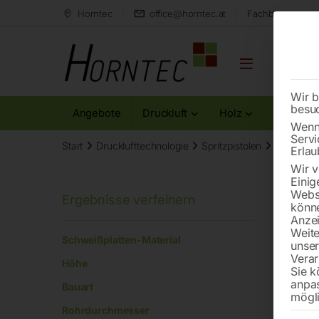
Horntec
office@horntec.at
Fachberatung au
Wir b
besu
Angebote
Druckluft
Holz
Metall
Wenn 
Servi
Start
Drucklufttechnologie
Spritzpistolen
Seite 4
Erlau
Wir v
Einig
Websi
könne
Anzei
Dich
Weite
Schweißplatten-Material
unse
Verar
Höhe
Sie k
anpa
Bauart
mögli
Rohrdurchmesser