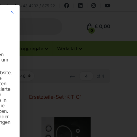
land
+43 4232 / 875 22
Mit diesem Button wird der Dialog geschlossen. Seine Funktionalität ist id
€
0,00
0
Stromaggregate
Werkstatt
en
n um
site.
←
of 4
e
ten
ierte
n.
Ersatzteile-Set ‘KIT C’
 in
die
zen.
oder
ungen