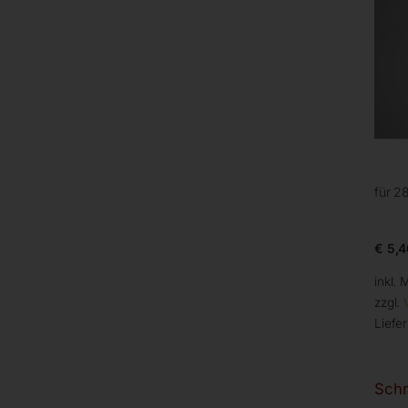
für 2
€
5,4
inkl. 
zzgl.
Liefer
Schr