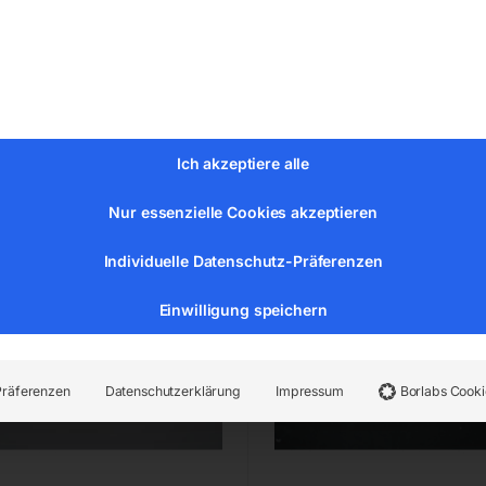
MwSt.
inkl. MwSt.
Versandkosten
zzgl.
Versandkosten
zeit:
Auf Nachfrage
Lieferzeit:
ca. 2 - 3 Tage
tring Nr. 28 für Mod. 9011
Ersatzteile-Set ‘KIT E’
Ich akzeptiere alle
Nur essenzielle Cookies akzeptieren
Individuelle Datenschutz-Präferenzen
Einwilligung speichern
Präferenzen
Datenschutzerklärung
Impressum
Borlabs Cooki