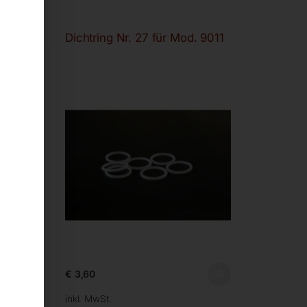
 9011
Dichtring Nr. 27 für Mod. 9011
€
3,60
inkl. MwSt.