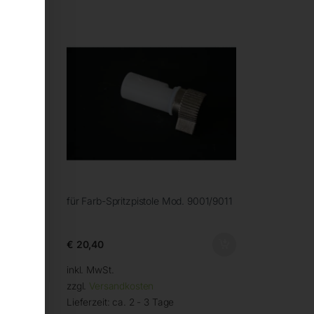
01
für Farb-Spritzpistole Mod. 9001/9011
€
20,40
inkl. MwSt.
zzgl.
Versandkosten
Lieferzeit:
ca. 2 - 3 Tage