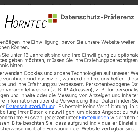
s Kärnten
Markenqualität
Lieferung nach Österreich und Deutsch
Datenschutz-Präferenz
enötigen Ihre Einwilligung, bevor Sie unsere Website weiter
chen können.
Reinigung
Schweißen
Stadtmobiliar
Stein
Sie unter 16 Jahre alt sind und Ihre Einwilligung zu optional
ces geben möchten, müssen Sie Ihre Erziehungsberechtigte
bnis bitten.
erwenden Cookies und andere Technologien auf unserer Web
e von ihnen sind essenziell, während andere uns helfen, dies
te und Ihre Erfahrung zu verbessern.
Personenbezogene Da
n verarbeitet werden (z. B. IP-Adressen), z. B. für personalis
gen und Inhalte oder die Messung von Anzeigen und Inhalte
tring Nr. 4
Dichtring Nr. 43 für Mod.
re Informationen über die Verwendung Ihrer Daten finden Sie
9001/9011
rer
Datenschutzerklärung
.
Es besteht keine Verpflichtung, in 
beitung Ihrer Daten einzuwilligen, um dieses Angebot zu nut
önnen Ihre Auswahl jederzeit unter
Einstellungen
widerrufen 
ssen.
Bitte beachten Sie, dass aufgrund individueller Einstell
cherweise nicht alle Funktionen der Website verfügbar sind.