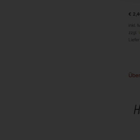
€
2,4
inkl. 
zzgl.
Liefer
Über