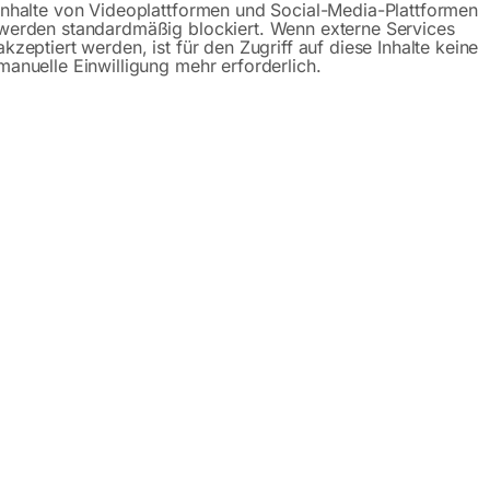
Inhalte von Videoplattformen und Social-Media-Plattformen
werden standardmäßig blockiert. Wenn externe Services
akzeptiert werden, ist für den Zugriff auf diese Inhalte keine
manuelle Einwilligung mehr erforderlich.
arb-Spritzpistole Mod. 9001/9011
für Farb-Spritzpistole Mod. 90
00
€
7,80
MwSt.
inkl. MwSt.
Versandkosten
zzgl.
Versandkosten
zeit:
ca. 2 - 3 Tage
Lieferzeit:
ca. 2 - 3 Tage