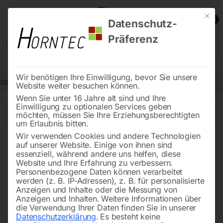
Mit die
0
Datenschutz-
Präferenz
Wir benötigen Ihre Einwilligung, bevor Sie unsere
Start
Drucklufttechnologie
Schraubenkompressoren
Seite 5
Website weiter besuchen können.
Wenn Sie unter 16 Jahre alt sind und Ihre
Einwilligung zu optionalen Services geben
←
möchten, müssen Sie Ihre Erziehungsberechtigten
of 5
Filters
um Erlaubnis bitten.
Wir verwenden Cookies und andere Technologien
auf unserer Website. Einige von ihnen sind
Signallampe 24 V grün
Multiblock zu
essenziell, während andere uns helfen, diese
Website und Ihre Erfahrung zu verbessern.
Personenbezogene Daten können verarbeitet
werden (z. B. IP-Adressen), z. B. für personalisierte
Anzeigen und Inhalte oder die Messung von
Anzeigen und Inhalten.
Weitere Informationen über
die Verwendung Ihrer Daten finden Sie in unserer
Datenschutzerklärung
.
Es besteht keine