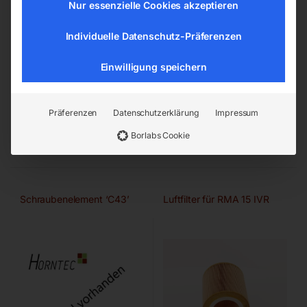
Nur essenzielle Cookies akzeptieren
Individuelle Datenschutz-Präferenzen
mit Option
mit Option
Lufteinlassfilterpanele
Lufteinlassfilterpanele
Einwilligung speichern
€
114,00
€
60,00
Präferenzen
Datenschutzerklärung
Impressum
inkl. MwSt.
inkl. MwSt.
zzgl.
Versandkosten
zzgl.
Versandkosten
Borlabs Cookie
Lieferzeit:
ca. 2 - 3 Tage
Lieferzeit:
ca. 2 - 3 Tage
Schraubenelement ‘C43’
Luftfilter für RMA 15 IVR