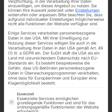
Verpflichtung, in die Verarbeitung Ihrer Daten
einzuwilligen, um dieses Angebot zu nutzen.
Sie
können Ihre Auswahl jederzeit unter
Einstellungen
widerrufen oder anpassen.
Bitte beachten Sie, dass
aufgrund individueller Einstellungen möglicherweise
nicht alle Funktionen der Website verfügbar sind.
Einige Services verarbeiten personenbezogene
für Serie MSM MINI
Serie MSM MAXI/MSA
Daten in den USA. Mit Ihrer Einwilligung zur
Nutzung dieser Services willigen Sie auch in die
Verarbeitung Ihrer Daten in den USA gemäß Art. 49
€
30,00
€
510,00
(1) lit. a GDPR ein. Der EuGH stuft die USA als ein
inkl. MwSt.
inkl. MwSt.
Land mit unzureichendem Datenschutz nach EU-
zzgl.
Versandkosten
zzgl.
Versandkosten
Standards ein. Es besteht beispielsweise die
Gefahr, dass US-Behörden personenbezogene
Lieferzeit:
ca. 2 - 3 Tage
Lieferzeit:
ca. 2 - 3 Tage
Daten in Überwachungsprogrammen verarbeiten,
ohne dass für Europäerinnen und Europäer eine
Klagemöglichkeit besteht.
Temperatursensor für
Temperaturschalter für
Es folgt eine Liste der Service-Gruppen, für die eine Einwilligun
Essenziell
Essenzielle Services ermöglichen
grundlegende Funktionen und sind für das
ordnungsgemäße Funktionieren der Website
erforderlich.