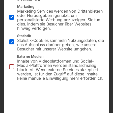
Marketing
Marketing Services werden von Drittanbietern
oder Herausgebern genutzt, um
personalisierte Werbung anzuzeigen. Sie tun
dies, indem sie Besucher über Websites
hinweg verfolgen.
Statistik
Statistik-Cookies sammeln Nutzungsdaten, die
uns Aufschluss darüber geben, wie unsere
Schraubenkompressor mit
RMA und RMB mit
Steuerung ES 4000
Steuerung ES 4000
Besucher mit unserer Website umgehen.
Externe Medien
Inhalte von Videoplattformen und Social-
€
204,00
€
36,00
Media-Plattformen werden standardmäßig
blockiert. Wenn externe Services akzeptiert
inkl. MwSt.
inkl. MwSt.
werden, ist für den Zugriff auf diese Inhalte
zzgl.
Versandkosten
zzgl.
Versandkosten
keine manuelle Einwilligung mehr erforderlich.
Lieferzeit:
Auf Nachfrage
Lieferzeit:
ca. 2 - 3 Tage
Dichtungsatz für
Elektronik-Steuerung ES
Ansauggruppe
4000 (Basic)