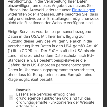
Verpflichtung, in die Verarbeitung Ihrer Daten
einzuwilligen, um dieses Angebot zu nutzen.
Sie
können Ihre Auswahl jederzeit unter
Einstellungen
widerrufen oder anpassen.
Bitte beachten Sie, dass
aufgrund individueller Einstellungen möglicherweise
nicht alle Funktionen der Website verfügbar sind.
Einige Services verarbeiten personenbezogene
Pos. 25 (CB 24/60,
und Tülle ‘klein’ (Gerät/Filter)
Daten in den USA. Mit Ihrer Einwilligung zur
Schlauch 16x30mm)
‘CB’
Nutzung dieser Services willigen Sie auch in die
Verarbeitung Ihrer Daten in den USA gemäß Art. 49
(1) lit. a GDPR ein. Der EuGH stuft die USA als ein
€
42,00
€
90,00
Land mit unzureichendem Datenschutz nach EU-
inkl. MwSt.
inkl. MwSt.
Standards ein. Es besteht beispielsweise die
zzgl.
Versandkosten
zzgl.
Versandkosten
Gefahr, dass US-Behörden personenbezogene
Lieferzeit:
ca. 2 - 3 Tage
Lieferzeit:
ca. 2 - 3 Tage
Daten in Überwachungsprogrammen verarbeiten,
ohne dass für Europäerinnen und Europäer eine
Klagemöglichkeit besteht.
Zubehör für nachträgliche
Überwurfmutter für Düse
Es folgt eine Liste der Service-Gruppen, für die eine Einwilligun
Essenziell
Montage PAL-6AF
UG-1
Essenzielle Services ermöglichen
grundlegende Funktionen und sind für das
ordnungsgemäße Funktionieren der Website
erforderlich.