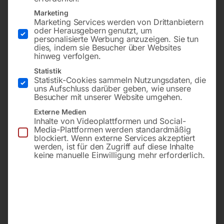
Marketing
Marketing Services werden von Drittanbietern
oder Herausgebern genutzt, um
personalisierte Werbung anzuzeigen. Sie tun
dies, indem sie Besucher über Websites
hinweg verfolgen.
Statistik
Statistik-Cookies sammeln Nutzungsdaten, die
uns Aufschluss darüber geben, wie unsere
Flange Ø 100 mm, 2 m
Pos. 34 (CB 24/60/115)
Besucher mit unserer Website umgehen.
Schlauch Ø 100 mm, 2
Externe Medien
Schlauchklemmen
Inhalte von Videoplattformen und Social-
€
27,00
Media-Plattformen werden standardmäßig
blockiert. Wenn externe Services akzeptiert
inkl. MwSt.
€
360,00
werden, ist für den Zugriff auf diese Inhalte
zzgl.
Versandkosten
keine manuelle Einwilligung mehr erforderlich.
inkl. MwSt.
Lieferzeit:
ca. 2 - 3 Tage
zzgl.
Versandkosten
Lieferzeit:
Auf Nachfrage
Sandstrahlschlauch Gummi
Mini-Kupplung DN5, AG 1/4′