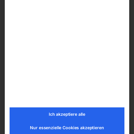
für CB 24-115 mit Remote-
für CB -Modelle mit Remote-
Control
Control
€
330,00
€
210,00
inkl. MwSt.
inkl. MwSt.
zzgl.
Versandkosten
zzgl.
Versandkosten
Lieferzeit:
ca. 2 - 3 Tage
Lieferzeit:
ca. 2 - 3 Tage
Pneum. Abblasventil CD-11
Pneum. Lufteingangsventil
Ich akzeptiere alle
(IG 1/2′)
CD-12 (IG 1 1/4′)
Nur essenzielle Cookies akzeptieren