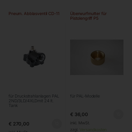
Pneum. Abblasventil CD-11
Überwurfmutter für
Pistolengriff P5
für Druckstrahlanlagen PAL
für PAL-Modelle
2ND/3LD/4XLDmit 24 lt.
Tank
€
36,00
inkl. MwSt.
€
270,00
zzgl.
Versandkosten