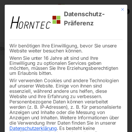
Mit die
0
Datenschutz-
Präferenz
Wir benötigen Ihre Einwilligung, bevor Sie unsere
Start
Drucklufttechnologie
Sandstrahlgeräte
Seite 2
Website weiter besuchen können.
Wenn Sie unter 16 Jahre alt sind und Ihre
Einwilligung zu optionalen Services geben
←
→
möchten, müssen Sie Ihre Erziehungsberechtigten
of 4
Filters
um Erlaubnis bitten.
Wir verwenden Cookies und andere Technologien
auf unserer Website. Einige von ihnen sind
Hülse mit Klauenkupplung
GI-Schlauch 10 m mit
essenziell, während andere uns helfen, diese
‘RA-13’
Kupplung
Website und Ihre Erfahrung zu verbessern.
Personenbezogene Daten können verarbeitet
werden (z. B. IP-Adressen), z. B. für personalisierte
Anzeigen und Inhalte oder die Messung von
Anzeigen und Inhalten.
Weitere Informationen über
die Verwendung Ihrer Daten finden Sie in unserer
Datenschutzerklärung
.
Es besteht keine