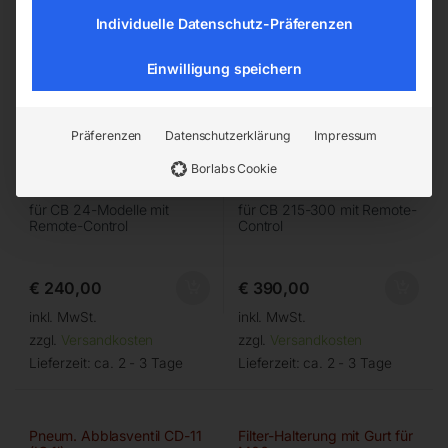
Individuelle Datenschutz-Präferenzen
Einwilligung speichern
Präferenzen
Datenschutzerklärung
Impressum
Borlabs Cookie
für CB 24-Modelle mit
für CB 215-300 mit Remote-
Remote-Control
Control
€
240,00
€
390,00
inkl. MwSt.
inkl. MwSt.
zzgl.
Versandkosten
zzgl.
Versandkosten
Lieferzeit:
ca. 2 - 3 Tage
Lieferzeit:
ca. 2 - 3 Tage
Pneum. Abblasventil CD-11
Filter-Halterung mit Gurt für