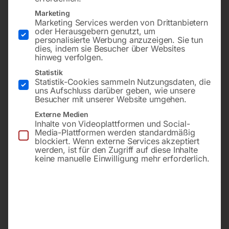
Marketing
Marketing Services werden von Drittanbietern
oder Herausgebern genutzt, um
personalisierte Werbung anzuzeigen. Sie tun
dies, indem sie Besucher über Websites
hinweg verfolgen.
Statistik
Statistik-Cookies sammeln Nutzungsdaten, die
uns Aufschluss darüber geben, wie unsere
für Modell F(M)G, FR(M)G,
AG 3/8′, 13 mm
RG
Besucher mit unserer Website umgehen.
Externe Medien
€
10,80
Inhalte von Videoplattformen und Social-
€
9,60
Media-Plattformen werden standardmäßig
inkl. MwSt.
blockiert. Wenn externe Services akzeptiert
inkl. MwSt.
zzgl.
Versandkosten
werden, ist für den Zugriff auf diese Inhalte
zzgl.
Versandkosten
keine manuelle Einwilligung mehr erforderlich.
Lieferzeit:
ca. 2 - 3 Tage
Lieferzeit:
ca. 2 - 3 Tage
Mini-Kupplung DN 5, AG ¼’
Palettenaggregat PROFI-
LINE