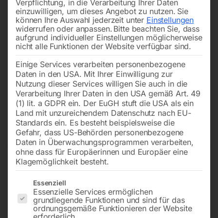
Verpflichtung, in die Verarbeitung Ihrer Daten
einzuwilligen, um dieses Angebot zu nutzen.
Sie
können Ihre Auswahl jederzeit unter
Einstellungen
widerrufen oder anpassen.
Bitte beachten Sie, dass
aufgrund individueller Einstellungen möglicherweise
nicht alle Funktionen der Website verfügbar sind.
Einige Services verarbeiten personenbezogene
zu Sandstrahlkabine SB-115
AG 1/4′, 10 mm
Daten in den USA. Mit Ihrer Einwilligung zur
Nutzung dieser Services willigen Sie auch in die
Verarbeitung Ihrer Daten in den USA gemäß Art. 49
€
60,00
€
4,20
(1) lit. a GDPR ein. Der EuGH stuft die USA als ein
inkl. MwSt.
inkl. MwSt.
Land mit unzureichendem Datenschutz nach EU-
zzgl.
Versandkosten
zzgl.
Versandkosten
Standards ein. Es besteht beispielsweise die
Gefahr, dass US-Behörden personenbezogene
Lieferzeit:
ca. 2 - 3 Tage
Lieferzeit:
ca. 2 - 3 Tage
Daten in Überwachungsprogrammen verarbeiten,
ohne dass für Europäerinnen und Europäer eine
Klagemöglichkeit besteht.
PVC-Teil Nr. 18 + Schraube
Schlauchtülle STAHL mit
Nr. 23
Aussengewinde
Es folgt eine Liste der Service-Gruppen, für die eine Einwilligun
Essenziell
Essenzielle Services ermöglichen
grundlegende Funktionen und sind für das
ordnungsgemäße Funktionieren der Website
erforderlich.