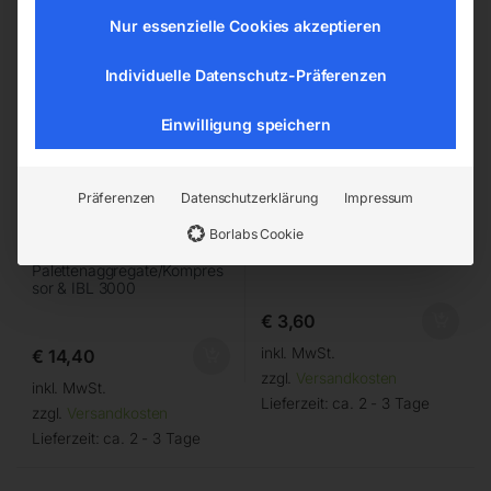
Nur essenzielle Cookies akzeptieren
Individuelle Datenschutz-Präferenzen
Einwilligung speichern
Präferenzen
Datenschutzerklärung
Impressum
Borlabs Cookie
für
(für Airbrush)
Palettenaggregate/Kompres
sor & IBL 3000
€
3,60
inkl. MwSt.
€
14,40
zzgl.
Versandkosten
inkl. MwSt.
Lieferzeit:
ca. 2 - 3 Tage
zzgl.
Versandkosten
Lieferzeit:
ca. 2 - 3 Tage