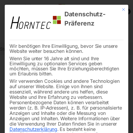
Mit die
0
Datenschutz-
Präferenz
Wir benötigen Ihre Einwilligung, bevor Sie unsere
Start
Drucklufttechnologie
Seite 70
Website weiter besuchen können.
Wenn Sie unter 16 Jahre alt sind und Ihre
Einwilligung zu optionalen Services geben
←
→
möchten, müssen Sie Ihre Erziehungsberechtigten
of 80
Filters
um Erlaubnis bitten.
Wir verwenden Cookies und andere Technologien
auf unserer Website. Einige von ihnen sind
Ersatzfilter (Nr. 2-2)
Schlauchtülle STAHL mit
essenziell, während andere uns helfen, diese
Aussengewinde
Website und Ihre Erfahrung zu verbessern.
Personenbezogene Daten können verarbeitet
werden (z. B. IP-Adressen), z. B. für personalisierte
Anzeigen und Inhalte oder die Messung von
Anzeigen und Inhalten.
Weitere Informationen über
die Verwendung Ihrer Daten finden Sie in unserer
Datenschutzerklärung
.
Es besteht keine