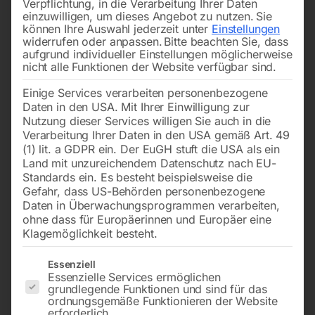
Verpflichtung, in die Verarbeitung Ihrer Daten
einzuwilligen, um dieses Angebot zu nutzen.
Sie
können Ihre Auswahl jederzeit unter
Einstellungen
widerrufen oder anpassen.
Bitte beachten Sie, dass
aufgrund individueller Einstellungen möglicherweise
nicht alle Funktionen der Website verfügbar sind.
Einige Services verarbeiten personenbezogene
Schlauchaufroller BGX
inkl. Feinfilter ‘C15’ und
Daten in den USA. Mit Ihrer Einwilligung zur
Nachfilter
Nutzung dieser Services willigen Sie auch in die
Verarbeitung Ihrer Daten in den USA gemäß Art. 49
€
40,80
(1) lit. a GDPR ein. Der EuGH stuft die USA als ein
€
4.800,00
inkl. MwSt.
Land mit unzureichendem Datenschutz nach EU-
inkl. MwSt.
zzgl.
Versandkosten
Standards ein. Es besteht beispielsweise die
Kostenloser Versand
Gefahr, dass US-Behörden personenbezogene
Lieferzeit:
ca. 2 - 3 Tage
Lieferzeit:
Auf Nachfrage
Daten in Überwachungsprogrammen verarbeiten,
ohne dass für Europäerinnen und Europäer eine
Klagemöglichkeit besteht.
MARK Adsorptionstrockner
MARK Adsorptionstrockner
Es folgt eine Liste der Service-Gruppen, für die eine Einwilligun
Essenziell
ADS 15
ADS 21
Essenzielle Services ermöglichen
grundlegende Funktionen und sind für das
ordnungsgemäße Funktionieren der Website
erforderlich.