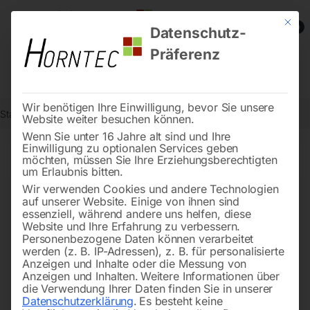
Mit die
0
Datenschutz-
Präferenz
Wir benötigen Ihre Einwilligung, bevor Sie unsere
Start
Drucklufttechnologie
Seite 64
Website weiter besuchen können.
Wenn Sie unter 16 Jahre alt sind und Ihre
Einwilligung zu optionalen Services geben
←
→
möchten, müssen Sie Ihre Erziehungsberechtigten
of 80
Filters
um Erlaubnis bitten.
Wir verwenden Cookies und andere Technologien
auf unserer Website. Einige von ihnen sind
Ratschen-Teile SET (Nr.
MARK Adsorptionstrockner
essenziell, während andere uns helfen, diese
2×6,17,44,223,281,282)
ADS 10
Website und Ihre Erfahrung zu verbessern.
Personenbezogene Daten können verarbeitet
werden (z. B. IP-Adressen), z. B. für personalisierte
Anzeigen und Inhalte oder die Messung von
Anzeigen und Inhalten.
Weitere Informationen über
die Verwendung Ihrer Daten finden Sie in unserer
Datenschutzerklärung
.
Es besteht keine