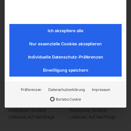
18 IVR
21 IVR
Ich akzeptiere alle
Nur essenzielle Cookies akzeptieren
Individuelle Datenschutz-Präferenzen
Einwilligung speichern
18,5 kW/5-13 bar
22 kW/5-13 bar
Präferenzen
Datenschutzerklärung
Impressum
€
19.020,00
€
20.040,00
Borlabs Cookie
inkl. MwSt.
inkl. MwSt.
Kostenloser Versand
Kostenloser Versand
Lieferzeit:
Auf Nachfrage
Lieferzeit:
Auf Nachfrage