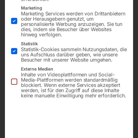
Marketing
Marketing Services werden von Drittanbietern
oder Herausgebern genutzt, um
personalisierte Werbung anzuzeigen. Sie tun
dies, indem sie Besucher über Websites
hinweg verfolgen.
Statistik
Statistik-Cookies sammeln Nutzungsdaten, die
uns Aufschluss darüber geben, wie unsere
inkl. Feinfilter ‘C15’ und
inkl. Feinfilter ‘C30’ und
Besucher mit unserer Website umgehen.
Nachfilter
Nachfilter
Externe Medien
Inhalte von Videoplattformen und Social-
Media-Plattformen werden standardmäßig
€
5.400,00
€
6.000,00
blockiert. Wenn externe Services akzeptiert
werden, ist für den Zugriff auf diese Inhalte
inkl. MwSt.
inkl. MwSt.
keine manuelle Einwilligung mehr erforderlich.
Kostenloser Versand
Kostenloser Versand
Lieferzeit:
Auf Nachfrage
Lieferzeit:
Auf Nachfrage
MARK Adsorptionstrockner
MARK Adsorptionstrockner
ADS 27
ADS 33