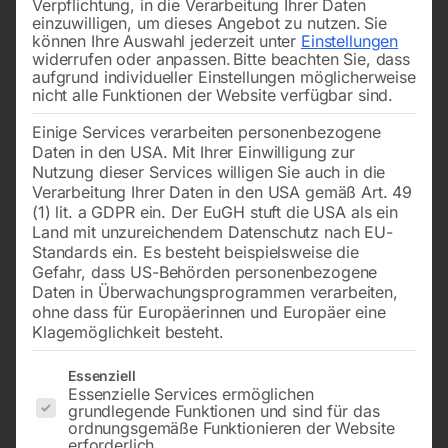
Verpflichtung, in die Verarbeitung Ihrer Daten
einzuwilligen, um dieses Angebot zu nutzen.
Sie
können Ihre Auswahl jederzeit unter
Einstellungen
widerrufen oder anpassen.
Bitte beachten Sie, dass
aufgrund individueller Einstellungen möglicherweise
nicht alle Funktionen der Website verfügbar sind.
Einige Services verarbeiten personenbezogene
für ‘ROLL WATER EVO’
für ‘ROLL WATER EVO’
Daten in den USA. Mit Ihrer Einwilligung zur
Nutzung dieser Services willigen Sie auch in die
Verarbeitung Ihrer Daten in den USA gemäß Art. 49
€
16,80
€
54,00
(1) lit. a GDPR ein. Der EuGH stuft die USA als ein
inkl. MwSt.
inkl. MwSt.
Land mit unzureichendem Datenschutz nach EU-
zzgl.
Versandkosten
zzgl.
Versandkosten
Standards ein. Es besteht beispielsweise die
Gefahr, dass US-Behörden personenbezogene
Lieferzeit:
ca. 2 - 3 Tage
Lieferzeit:
ca. 2 - 3 Tage
Daten in Überwachungsprogrammen verarbeiten,
ohne dass für Europäerinnen und Europäer eine
Klagemöglichkeit besteht.
PVC-Deckel (Pos 14)
GI-Schlauch 13×19 mm, 15
m kompl.
Es folgt eine Liste der Service-Gruppen, für die eine Einwilligun
Essenziell
Essenzielle Services ermöglichen
grundlegende Funktionen und sind für das
ordnungsgemäße Funktionieren der Website
erforderlich.