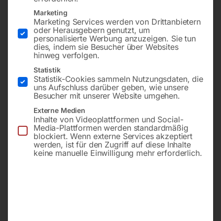
Marketing
Marketing Services werden von Drittanbietern
oder Herausgebern genutzt, um
personalisierte Werbung anzuzeigen. Sie tun
dies, indem sie Besucher über Websites
hinweg verfolgen.
Statistik
Statistik-Cookies sammeln Nutzungsdaten, die
uns Aufschluss darüber geben, wie unsere
für ‘ROLL WATER EVO’
für ROLL AIR INDUSTRIE
OPEN 15 Eingang: AG 1/2’
Besucher mit unserer Website umgehen.
Abgang: Drehgelenk AG 3/8′
Externe Medien
€
11,40
Inhalte von Videoplattformen und Social-
Media-Plattformen werden standardmäßig
inkl. MwSt.
€
156,00
blockiert. Wenn externe Services akzeptiert
zzgl.
Versandkosten
werden, ist für den Zugriff auf diese Inhalte
inkl. MwSt.
keine manuelle Einwilligung mehr erforderlich.
Lieferzeit:
ca. 2 - 3 Tage
zzgl.
Versandkosten
Lieferzeit:
ca. 2 - 3 Tage
Hauptfeder (Pos 5)
Drehteil (Pos. 3)