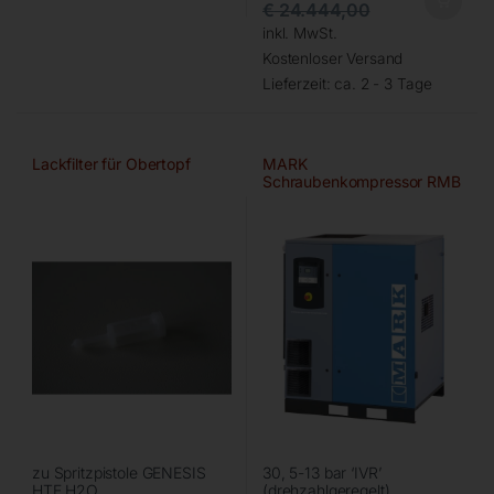
€
24.444,00
inkl. MwSt.
Kostenloser Versand
Lieferzeit:
ca. 2 - 3 Tage
Lackfilter für Obertopf
MARK
Schraubenkompressor RMB
zu Spritzpistole GENESIS
30, 5-13 bar ‘IVR’
HTE H2O
(drehzahlgeregelt)