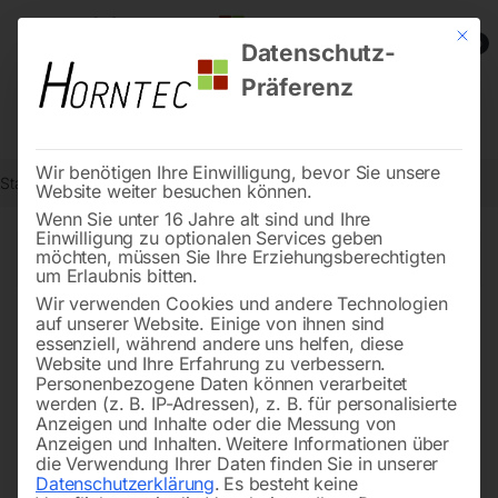
Mit die
0
Datenschutz-
Präferenz
Wir benötigen Ihre Einwilligung, bevor Sie unsere
Start
Drucklufttechnologie
Seite 45
Website weiter besuchen können.
Wenn Sie unter 16 Jahre alt sind und Ihre
Einwilligung zu optionalen Services geben
←
→
möchten, müssen Sie Ihre Erziehungsberechtigten
of 80
Filters
um Erlaubnis bitten.
Wir verwenden Cookies und andere Technologien
auf unserer Website. Einige von ihnen sind
PVC-Wassereingang (Pos
Gehäuseteil rechts Nr. 16
essenziell, während andere uns helfen, diese
13)
Website und Ihre Erfahrung zu verbessern.
Personenbezogene Daten können verarbeitet
werden (z. B. IP-Adressen), z. B. für personalisierte
Anzeigen und Inhalte oder die Messung von
Anzeigen und Inhalten.
Weitere Informationen über
die Verwendung Ihrer Daten finden Sie in unserer
Datenschutzerklärung
.
Es besteht keine