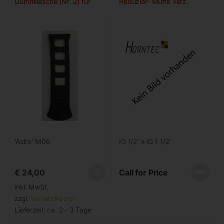
Gummilasche (Nr. 2) für
Reduzier- Muffe verz.
‘Astro’ M06
IG 1/2′ x IG 1 1/2′
€
24,00
Call for Price
inkl. MwSt.
zzgl.
Versandkosten
Lieferzeit:
ca. 2 - 3 Tage