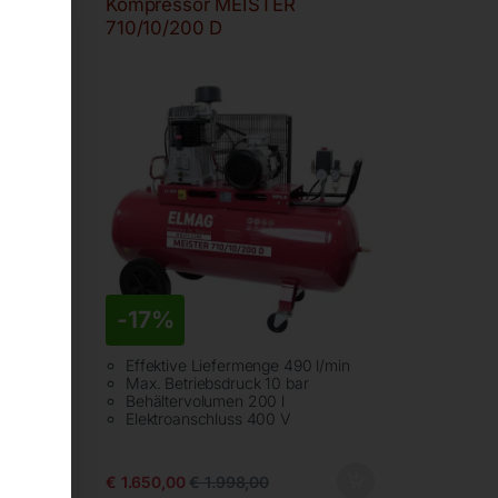
Kompressor MEISTER
710/10/200 D
-
17%
/min
Effektive Liefermenge 490 l/min
Max. Betriebsdruck 10 bar
Behältervolumen 200 l
Elektroanschluss 400 V
€
1.650,00
€
1.998,00