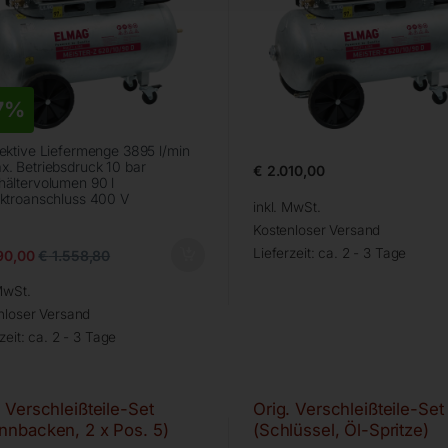
7%
fektive Liefermenge 3895 l/min
x. Betriebsdruck 10 bar
€
2.010,00
hältervolumen 90 l
ektroanschluss 400 V
inkl. MwSt.
Kostenloser Versand
Lieferzeit:
ca. 2 - 3 Tage
90,00
€
1.558,80
MwSt.
nloser Versand
zeit:
ca. 2 - 3 Tage
. Verschleißteile-Set
Orig. Verschleißteile-Set
nnbacken, 2 x Pos. 5)
(Schlüssel, Öl-Spritze)