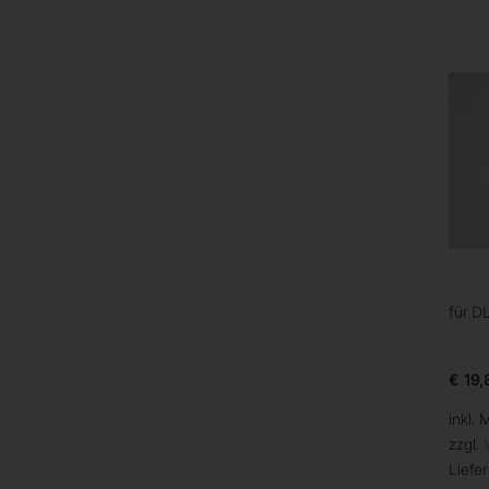
für D
€
19,
inkl. 
zzgl.
Liefer