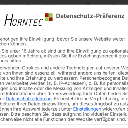
s Kärnten
Markenqualität
Lieferung nach Österreich und Deutsch
Datenschutz-Präferenz
enötigen Ihre Einwilligung, bevor Sie unsere Website weiter
chen können.
Reinigung
Schweißen
Stadtmobiliar
Stein
Sie unter 16 Jahre alt sind und Ihre Einwilligung zu optional
ces geben möchten, müssen Sie Ihre Erziehungsberechtigte
bnis bitten.
erwenden Cookies und andere Technologien auf unserer Web
e von ihnen sind essenziell, während andere uns helfen, dies
te und Ihre Erfahrung zu verbessern.
Personenbezogene Da
n verarbeitet werden (z. B. IP-Adressen), z. B. für personalis
gen und Inhalte oder die Messung von Anzeigen und Inhalte
pressor MEISTER
Kompressor MEISTER
re Informationen über die Verwendung Ihrer Daten finden Sie
10/50 D
520/10/90 D
rer
Datenschutzerklärung
.
Es besteht keine Verpflichtung, in 
beitung Ihrer Daten einzuwilligen, um dieses Angebot zu nut
önnen Ihre Auswahl jederzeit unter
Einstellungen
widerrufen 
ssen.
Bitte beachten Sie, dass aufgrund individueller Einstell
cherweise nicht alle Funktionen der Website verfügbar sind.