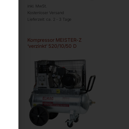
inkl. MwSt.
Kostenloser Versand
Lieferzeit:
ca. 2 - 3 Tage
Kompressor MEISTER-Z
‘verzinkt’ 520/10/50 D