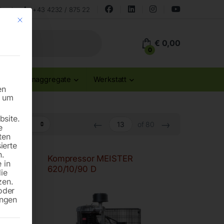
land
+43 4232 / 875 22
Mit diesem Button wird der Dialog geschlossen. Seine Funktionalität ist id
€
0,00
0
Stromaggregate
Werkstatt
en
n um
site.
←
→
of 80
e
ten
ierte
n.
Kompressor MEISTER
 in
620/10/90 D
die
zen.
oder
ungen