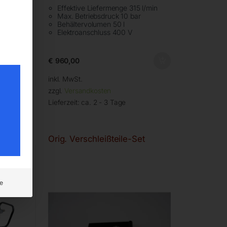
/min
Effektive Liefermenge 315 l/min
Max. Betriebsdruck 10 bar
Behältervolumen 50 l
Elektroanschluss 400 V
€
960,00
inkl. MwSt.
zzgl.
Versandkosten
Lieferzeit:
ca. 2 - 3 Tage
Orig. Verschleißteile-Set
e