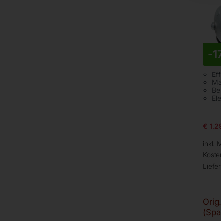
-
1
Ef
Ma
Be
El
€
1.2
inkl. 
Koste
Liefer
Orig
(Spa