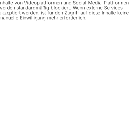
pressor MEISTER-H
Kompressor MEISTER-H
Inhalte von Videoplattformen und Social-Media-Plattformen
14/90 D
715/14/90 D
werden standardmäßig blockiert. Wenn externe Services
akzeptiert werden, ist für den Zugriff auf diese Inhalte keine
manuelle Einwilligung mehr erforderlich.
8%
-
25%
fektive Liefermenge 289 l/min
Effektive Liefermenge 325 l
x. Betriebsdruck 14 bar
Max. Betriebsdruck 14 bar
hältervolumen 90 l
Behältervolumen 90 l
ektroanschluss 400 V
Elektroanschluss 400 V
80,00
€
1.674,00
€
1.680,00
€
2.244,00