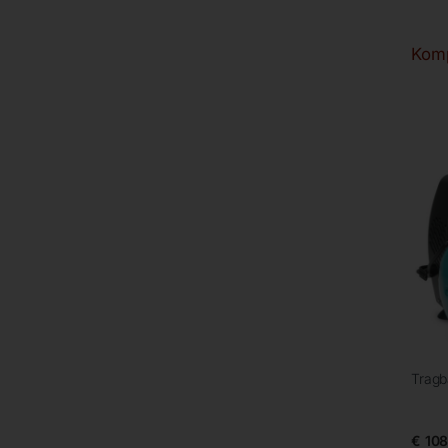
Komp
Tragb
€
108