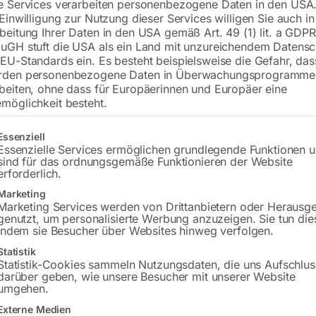
e Services verarbeiten personenbezogene Daten in den USA.
 Einwilligung zur Nutzung dieser Services willigen Sie auch in
beitung Ihrer Daten in den USA gemäß Art. 49 (1) lit. a GDPR
uGH stuft die USA als ein Land mit unzureichendem Datensc
EU-Standards ein. Es besteht beispielsweise die Gefahr, da
rden personenbezogene Daten in Überwachungsprogramme
beiten, ohne dass für Europäerinnen und Europäer eine
möglichkeit besteht.
gt eine Liste der Service-Gruppen, für die eine Einwilligung erteilt w
Essenziell
fektive Liefermenge 315 l/min
x. Betriebsdruck 10 bar
Essenzielle Services ermöglichen grundlegende Funktionen 
€
1.020,00
hältervolumen 50 l
sind für das ordnungsgemäße Funktionieren der Website
ektroanschluss 400 V
erforderlich.
inkl. MwSt.
zzgl.
Versandkosten
Marketing
Marketing Services werden von Drittanbietern oder Herausg
Lieferzeit:
ca. 2 - 3 Tage
,00
genutzt, um personalisierte Werbung anzuzeigen. Sie tun die
indem sie Besucher über Websites hinweg verfolgen.
MwSt.
Statistik
Versandkosten
Statistik-Cookies sammeln Nutzungsdaten, die uns Aufschlus
zeit:
ca. 2 - 3 Tage
darüber geben, wie unsere Besucher mit unserer Website
umgehen.
Externe Medien