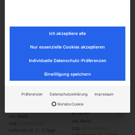
Kondensator 30 µF
Dichtungssatz komplett
Ich akzeptiere alle
Nur essenzielle Cookies akzeptieren
Individuelle Datenschutz-Präferenzen
Einwilligung speichern
für TIGER 400/10/22 W
für Kompressor Tiger 340
(Pumpe K12)
Präferenzen
Datenschutzerklärung
Impressum
Borlabs Cookie
€
66,00
€
72,00
inkl. MwSt.
inkl. MwSt.
zzgl.
Versandkosten
zzgl.
Versandkosten
Lieferzeit:
ca. 2 - 3 Tage