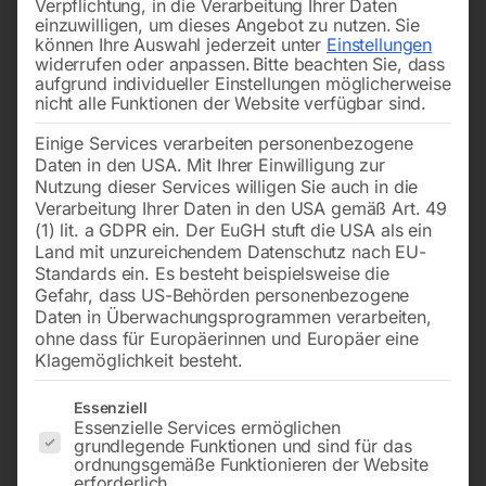
Verpflichtung, in die Verarbeitung Ihrer Daten
einzuwilligen, um dieses Angebot zu nutzen.
Sie
können Ihre Auswahl jederzeit unter
Einstellungen
widerrufen oder anpassen.
Bitte beachten Sie, dass
aufgrund individueller Einstellungen möglicherweise
nicht alle Funktionen der Website verfügbar sind.
Einige Services verarbeiten personenbezogene
MINI 200 (ölfrei)
für Kompressor TIGER 340
Daten in den USA. Mit Ihrer Einwilligung zur
W und 400 W
Nutzung dieser Services willigen Sie auch in die
Verarbeitung Ihrer Daten in den USA gemäß Art. 49
€
30,00
(1) lit. a GDPR ein. Der EuGH stuft die USA als ein
€
36,00
inkl. MwSt.
Land mit unzureichendem Datenschutz nach EU-
inkl. MwSt.
zzgl.
Versandkosten
Standards ein. Es besteht beispielsweise die
zzgl.
Versandkosten
Gefahr, dass US-Behörden personenbezogene
Lieferzeit:
ca. 2 - 3 Tage
Lieferzeit:
ca. 2 - 3 Tage
Daten in Überwachungsprogrammen verarbeiten,
ohne dass für Europäerinnen und Europäer eine
Klagemöglichkeit besteht.
Zylinderkopf Nr. 37
KR-Gitterschutz kompl.,
Es folgt eine Liste der Service-Gruppen, für die eine Einwilligun
Essenziell
510x35x8mm
Essenzielle Services ermöglichen
grundlegende Funktionen und sind für das
ordnungsgemäße Funktionieren der Website
erforderlich.