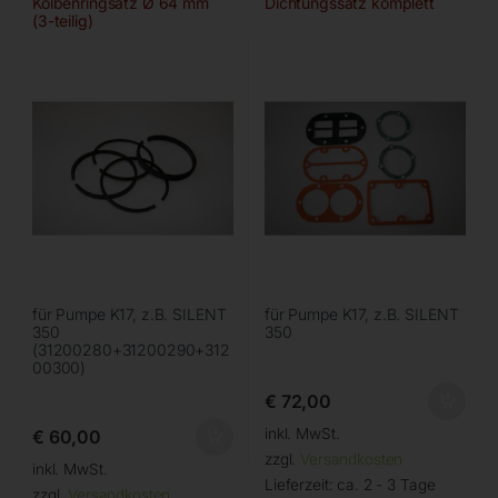
Kolbenringsatz Ø 64 mm
Dichtungssatz komplett
(3-teilig)
für Pumpe K17, z.B. SILENT
für Pumpe K17, z.B. SILENT
350
350
(31200280+31200290+312
00300)
€
72,00
inkl. MwSt.
€
60,00
zzgl.
Versandkosten
inkl. MwSt.
Lieferzeit:
ca. 2 - 3 Tage
zzgl.
Versandkosten