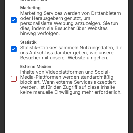
Marketing
Marketing Services werden von Drittanbietern
oder Herausgebern genutzt, um
personalisierte Werbung anzuzeigen. Sie tun
dies, indem sie Besucher über Websites
hinweg verfolgen.
Statistik
Statistik-Cookies sammeln Nutzungsdaten, die
uns Aufschluss darüber geben, wie unsere
für Kompressor TIGER 340
Besucher mit unserer Website umgehen.
€
48,00
Externe Medien
Inhalte von Videoplattformen und Social-
inkl. MwSt.
€
60,00
Media-Plattformen werden standardmäßig
zzgl.
Versandkosten
blockiert. Wenn externe Services akzeptiert
inkl. MwSt.
Lieferzeit:
ca. 2 - 3 Tage
werden, ist für den Zugriff auf diese Inhalte
zzgl.
Versandkosten
keine manuelle Einwilligung mehr erforderlich.
Lieferzeit:
ca. 2 - 3 Tage
Luftfilter-Gehäuse (lose)
Zylinderkopfdichtung unten
Nr. 34