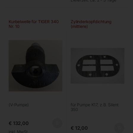
Lieferzeit:
ca. 2 - 3 Tage
Kurbelwelle für TIGER 340
Zylinderkopfdichtung
Nr. 10
(mittlere)
(V-Pumpe)
für Pumpe K17, z.B. Silent
350
€
132,00
€
12,00
inkl. MwSt.