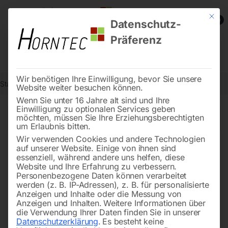
Mit die
0
Datenschutz-
Präferenz
Wir benötigen Ihre Einwilligung, bevor Sie unsere
Start
Drucklufttechnologie
Montage-Kompressoren
Seite 2
Website weiter besuchen können.
Wenn Sie unter 16 Jahre alt sind und Ihre
Einwilligung zu optionalen Services geben
←
→
möchten, müssen Sie Ihre Erziehungsberechtigten
of 3
Filters
um Erlaubnis bitten.
Wir verwenden Cookies und andere Technologien
auf unserer Website. Einige von ihnen sind
Lüfterrad PVC für
Motorschutzschalter 16
essenziell, während andere uns helfen, diese
Kompressor
Ampere
Website und Ihre Erfahrung zu verbessern.
Personenbezogene Daten können verarbeitet
werden (z. B. IP-Adressen), z. B. für personalisierte
Anzeigen und Inhalte oder die Messung von
Anzeigen und Inhalten.
Weitere Informationen über
die Verwendung Ihrer Daten finden Sie in unserer
Datenschutzerklärung
.
Es besteht keine