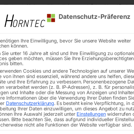
s Kärnten
Markenqualität
Lieferung nach Österreich und Deutsch
Datenschutz-Präferenz
enötigen Ihre Einwilligung, bevor Sie unsere Website weiter
chen können.
Reinigung
Schweißen
Stadtmobiliar
Stein
Sie unter 16 Jahre alt sind und Ihre Einwilligung zu optional
ces geben möchten, müssen Sie Ihre Erziehungsberechtigte
gs
Seite 6
bnis bitten.
erwenden Cookies und andere Technologien auf unserer Web
e von ihnen sind essenziell, während andere uns helfen, dies
te und Ihre Erfahrung zu verbessern.
Personenbezogene Da
n verarbeitet werden (z. B. IP-Adressen), z. B. für personalis
gen und Inhalte oder die Messung von Anzeigen und Inhalte
ück 2xIG 1/4′ 1xAG 1/4′
Drehbarer Anschluß für 
re Informationen über die Verwendung Ihrer Daten finden Sie
Schlauch
rer
Datenschutzerklärung
.
Es besteht keine Verpflichtung, in 
beitung Ihrer Daten einzuwilligen, um dieses Angebot zu nut
önnen Ihre Auswahl jederzeit unter
Einstellungen
widerrufen 
ssen.
Bitte beachten Sie, dass aufgrund individueller Einstell
cherweise nicht alle Funktionen der Website verfügbar sind.