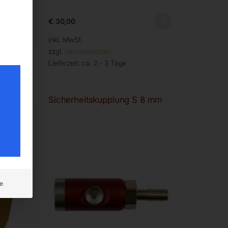
€
30,00
inkl. MwSt.
zzgl.
Versandkosten
Lieferzeit:
ca. 2 - 3 Tage
Sicherheitskupplung S 8 mm
e