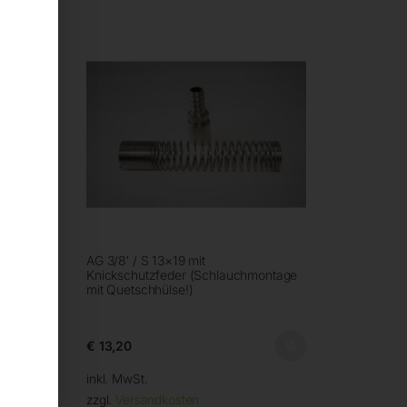
AG 3/8′ / S 13×19 mit
Knickschutzfeder (Schlauchmontage
mit Quetschhülse!)
€
13,20
inkl. MwSt.
zzgl.
Versandkosten