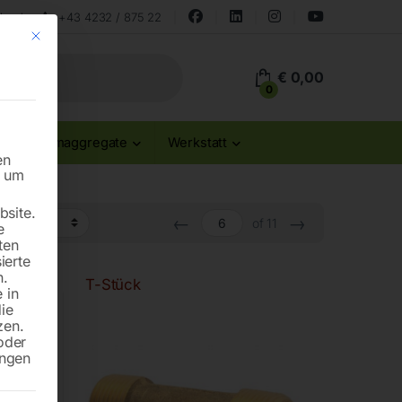
land
+43 4232 / 875 22
Mit diesem Button wird der Dialog geschlossen. Seine Funktionalität ist id
€
0,00
0
Stromaggregate
Werkstatt
en
n um
site.
←
→
of 11
e
ten
ierte
n.
PU-
T-Stück
 in
die
zen.
oder
ungen