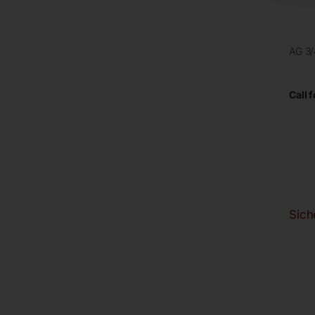
AG 3/
Call f
Sich