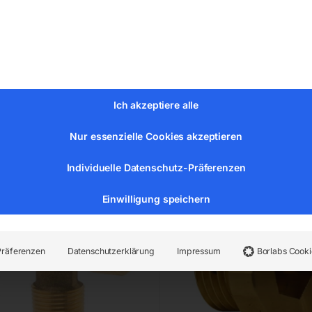
or Price
€
4,20
inkl. MwSt.
zzgl.
Versandkosten
Lieferzeit:
ca. 2 - 3 Tage
Ich akzeptiere alle
ück
Blindstopfen
Nur essenzielle Cookies akzeptieren
Individuelle Datenschutz-Präferenzen
Einwilligung speichern
Präferenzen
Datenschutzerklärung
Impressum
Borlabs Cooki