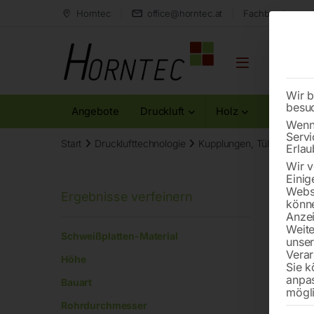
Horntec
office@horntec.at
Fachberatung au
Wir b
besu
Angebote
Druckluft
Holz
Metall
Wenn 
Servi
Start
Drucklufttechnologie
Kupplungen, Tüllen, Fittin
Erlau
Wir v
Einig
Websi
könne
Anzei
T-St
Weite
Schweißplatten-Material
unse
Verar
Höhe
Sie k
anpa
Bauart
mögli
Rohrdurchmesser