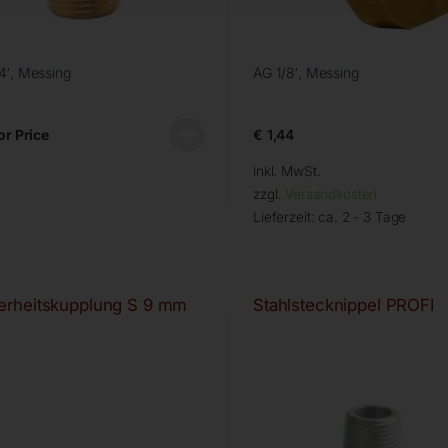
4′, Messing
AG 1/8′, Messing
or Price
€
1,44
inkl. MwSt.
zzgl.
Versandkosten
Lieferzeit:
ca. 2 - 3 Tage
erheitskupplung S 9 mm
Stahlstecknippel PROFI