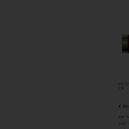
mit D
7,4
€
30,
inkl. 
zzgl.