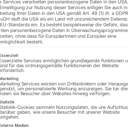
e Services verarbeiten personenbezogene Daten in den USA.
 Einwilligung zur Nutzung dieser Services willigen Sie auch in
beitung Ihrer Daten in den USA gemäß Art. 49 (1) lit. a GDPR
uGH stuft die USA als ein Land mit unzureichendem Datensc
EU-Standards ein. Es besteht beispielsweise die Gefahr, da
rden personenbezogene Daten in Überwachungsprogramme
beiten, ohne dass für Europäerinnen und Europäer eine
möglichkeit besteht.
gt eine Liste der Service-Gruppen, für die eine Einwilligung erteilt w
Essenziell
AG 1/4′ / S 8×12 mit Knickschu
Essenzielle Services ermöglichen grundlegende Funktionen 
or Price
sind für das ordnungsgemäße Funktionieren der Website
erforderlich.
€
8,40
Marketing
Marketing Services werden von Drittanbietern oder Herausg
inkl. MwSt.
genutzt, um personalisierte Werbung anzuzeigen. Sie tun die
zzgl.
Versandkosten
indem sie Besucher über Websites hinweg verfolgen.
Lieferzeit:
ca. 2 - 3 Tage
Statistik
Statistik-Cookies sammeln Nutzungsdaten, die uns Aufschlus
darüber geben, wie unsere Besucher mit unserer Website
umgehen.
barer Anschluß für PU-
T-Stück
auch
Externe Medien