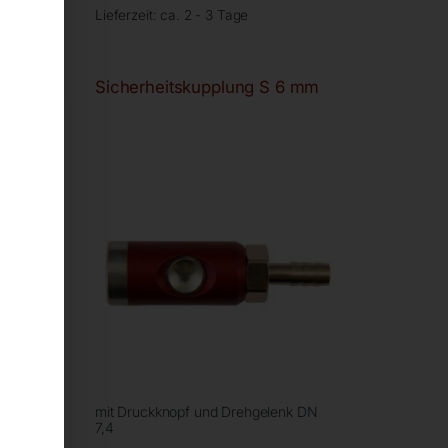
Lieferzeit:
ca. 2 - 3 Tage
Sicherheitskupplung S 6 mm
mit Druckknopf und Drehgelenk DN
7,4