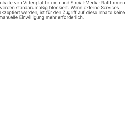
Inhalte von Videoplattformen und Social-Media-Plattformen
werden standardmäßig blockiert. Wenn externe Services
akzeptiert werden, ist für den Zugriff auf diese Inhalte keine
manuelle Einwilligung mehr erforderlich.
8′ / S 10×15 mit
AG 1/2′, Messing
schutzfeder
€
9,60
00
inkl. MwSt.
MwSt.
zzgl.
Versandkosten
Versandkosten
Lieferzeit:
ca. 2 - 3 Tage
zeit:
ca. 2 - 3 Tage