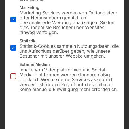
Marketing
Marketing Services werden von Drittanbietern
oder Herausgebern genutzt, um
personalisierte Werbung anzuzeigen. Sie tun
dies, indem sie Besucher über Websites
hinweg verfolgen.
Statistik
Statistik-Cookies sammeln Nutzungsdaten, die
uns Aufschluss darüber geben, wie unsere
EPS 445
EPS 150 RL (extern)
Besucher mit unserer Website umgehen.
Externe Medien
€
450,00
€
240,00
Inhalte von Videoplattformen und Social-
Media-Plattformen werden standardmäßig
inkl. MwSt.
inkl. MwSt.
blockiert. Wenn externe Services akzeptiert
zzgl.
Versandkosten
zzgl.
Versandkosten
werden, ist für den Zugriff auf diese Inhalte
keine manuelle Einwilligung mehr erforderlich.
Lieferzeit:
ca. 2 - 3 Tage
Lieferzeit:
ca. 2 - 3 Tage
DL-Drehschrauber gerade
DL-Kraftstichsäge