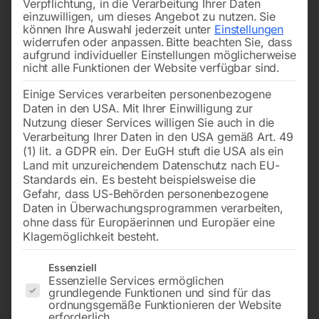
Verpflichtung, in die Verarbeitung Ihrer Daten
einzuwilligen, um dieses Angebot zu nutzen.
Sie
können Ihre Auswahl jederzeit unter
Einstellungen
widerrufen oder anpassen.
Bitte beachten Sie, dass
aufgrund individueller Einstellungen möglicherweise
nicht alle Funktionen der Website verfügbar sind.
Einige Services verarbeiten personenbezogene
schleifer EPS 440
EPS 441
Daten in den USA. Mit Ihrer Einwilligung zur
Nutzung dieser Services willigen Sie auch in die
Verarbeitung Ihrer Daten in den USA gemäß Art. 49
€
27,60
€
396,00
(1) lit. a GDPR ein. Der EuGH stuft die USA als ein
inkl. MwSt.
inkl. MwSt.
Land mit unzureichendem Datenschutz nach EU-
zzgl.
Versandkosten
zzgl.
Versandkosten
Standards ein. Es besteht beispielsweise die
Gefahr, dass US-Behörden personenbezogene
Lieferzeit:
ca. 2 - 3 Tage
Lieferzeit:
ca. 2 - 3 Tage
Daten in Überwachungsprogrammen verarbeiten,
ohne dass für Europäerinnen und Europäer eine
Klagemöglichkeit besteht.
DL-Winkelpolierer 127-203
DL-Drehschrauber
mm
Es folgt eine Liste der Service-Gruppen, für die eine Einwilligun
Essenziell
Essenzielle Services ermöglichen
grundlegende Funktionen und sind für das
ordnungsgemäße Funktionieren der Website
erforderlich.