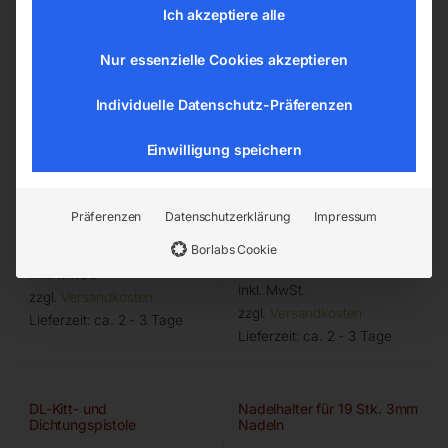
Ich akzeptiere alle
Nur essenzielle Cookies akzeptieren
Individuelle Datenschutz-Präferenzen
Einwilligung speichern
EPS 602
EPS 603, für
Normkartuschen 310 ml
Präferenzen
Datenschutzerklärung
Impressum
€
138,00
Borlabs Cookie
€
168,00
inkl. MwSt.
inkl. MwSt.
zzgl.
Versandkosten
zzgl.
Versandkosten
Lieferzeit:
ca. 2 - 3 Tage
Lieferzeit:
ca. 2 - 3 Tage
DL-Kitt- und
Nadelhalter für 19 Stk. 3mm
Dichtungspistole
Nadeln