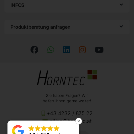
INFOS
Produktberatung anfragen
Sie haben Fragen? Wir
helfen Ihnen gerne weiter!
+43 4232 / 875 22
office@horntec.at