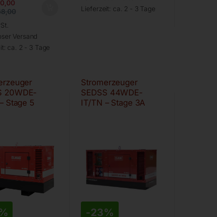
0,00
Lieferzeit:
ca. 2 - 3 Tage
68,00
St.
oser Versand
it:
ca. 2 - 3 Tage
erzeuger
Stromerzeuger
S 20WDE-
SEDSS 44WDE-
– Stage 5
IT/TN – Stage 3A
2%
-
23%