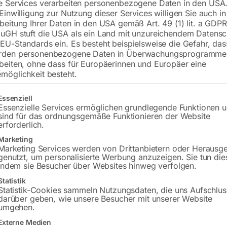
e Services verarbeiten personenbezogene Daten in den USA.
 Einwilligung zur Nutzung dieser Services willigen Sie auch in
beitung Ihrer Daten in den USA gemäß Art. 49 (1) lit. a GDPR
uGH stuft die USA als ein Land mit unzureichendem Datensc
EU-Standards ein. Es besteht beispielsweise die Gefahr, da
rden personenbezogene Daten in Überwachungsprogramme
beiten, ohne dass für Europäerinnen und Europäer eine
3%
-
46%
-
3
möglichkeit besteht.
rt für Fahrrad und
600W, LiFEPO4 Akku,
1200W,
gt eine Liste der Service-Gruppen, für die eine Einwilligung erteilt w
Essenziell
hrer!
595Wh, 100Wp PV-Panel
992Wh,
Essenzielle Services ermöglichen grundlegende Funktionen 
Panel
sind für das ordnungsgemäße Funktionieren der Website
erforderlich.
€
546,00
,00
–
94,00
€
1.008,00
€
990,
Marketing
Marketing Services werden von Drittanbietern oder Herausg
MwSt.
inkl. MwSt.
genutzt, um personalisierte Werbung anzuzeigen. Sie tun die
inkl. Mw
nloser Versand
zzgl.
Versandkosten
indem sie Besucher über Websites hinweg verfolgen.
Kostenl
zeit:
ca. 5 - 10
Lieferzeit:
ca. 2 - 3 Tage
Lieferze
Statistik
age
Statistik-Cookies sammeln Nutzungsdaten, die uns Aufschlus
darüber geben, wie unsere Besucher mit unserer Website
umgehen.
bares Solarpanel
Faltbares Solarpanel
Faltba
Externe Medien