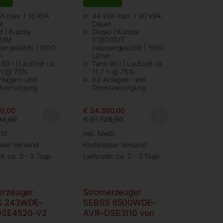
VA max. / 18 kVA
44 kVA max. / 40 kVA
r
Dauer
l | Kubota
Diesel | Kubota
03M
V3800DIT
sergekühlt) | 1500
(wassergekühlt) | 1500
n
U/min
80 l | Laufzeit ca.
Tank 90 l | Laufzeit ca.
 h @ 75%
11,7 h @ 75%
Anlagen- und
für Anlagen- und
ktversorgung
Direktversorgung
0,00
€
24.300,00
94,00
€
31.728,00
St.
inkl. MwSt.
oser Versand
Kostenloser Versand
it:
ca. 2 - 3 Tage
Lieferzeit:
ca. 2 - 3 Tage
erzeuger
Stromerzeuger
S 243WDE-
SEBSS 6500WDE-
DSE4520-V2
AVR-DSE3110 von