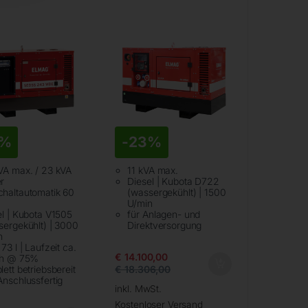
5%
-
23%
VA max. / 23 kVA
11 kVA max.
r
Diesel | Kubota D722
haltautomatik 60
(wassergekühlt) | 1500
U/min
el | Kubota V1505
für Anlagen- und
sergekühlt) | 3000
Direktversorgung
n
73 l | Laufzeit ca.
€
14.100,00
 h @ 75%
€
18.306,00
ett betriebsbereit
Anschlussfertig
inkl. MwSt.
Kostenloser Versand