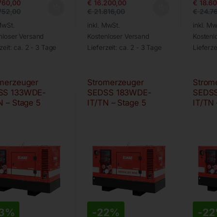
760,00
€
16.200,00
€
18.60
752,00
€
21.816,00
€
24.7
MwSt.
inkl. MwSt.
inkl. Mw
nloser Versand
Kostenloser Versand
Kostenl
zeit:
ca. 2 - 3 Tage
Lieferzeit:
ca. 2 - 3 Tage
Lieferze
merzeuger
Stromerzeuger
Strom
SS 133WDE-
SEDSS 183WDE-
SEDS
N – Stage 5
IT/TN – Stage 5
IT/TN 
3%
-
22%
-
2