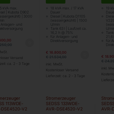
,5 kVA max.
18 kVA max. / 17 kVA
19 k
esel | Kubota D902
Dauer
Daue
assergekühlt) | 3000
Diesel | Kubota D1105
Diese
min
(wassergekühlt) | 1500
V22
r Anlagen- und
U/min
(was
rektversorgung
Tank 63 l | Laufzeit ca.
U/mi
16,2 h @ 75%
Tank 
für Anlagen- und
21,6
600,00
Direktversorgung
für 
250,00
Dire
MwSt.
€
16.800,00
€
18.90
€
21.534,00
nloser Versand
€
24.2
zeit:
ca. 2 - 3 Tage
inkl. MwSt.
inkl. Mw
Kostenloser Versand
Kostenl
Lieferzeit:
ca. 2 - 3 Tage
Lieferze
merzeuger
Stromerzeuger
Strom
SS 113WDE-
SEDSS 133WDE-
SEDS
-DSE4520-V2
AVR-DSE4520-V2
AVR-