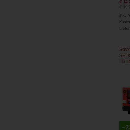
€
14.
€
19.
inkl. 
Koste
Liefer
Stro
SED
IT/T
-
2