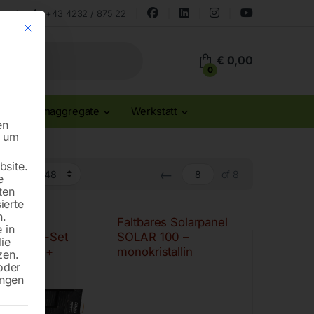
land
+43 4232 / 875 22
Mit diesem Button wird der Dialog geschlossen. Seine Funktionalität ist id
€
0,00
0
Stromaggregate
Werkstatt
en
n um
site.
←
of 8
e
ten
ierte
n.
ares
Faltbares Solarpanel
 in
enerator-Set
SOLAR 100 –
die
Y 1200 +
monokristallin
zen.
R 100 DUO
oder
ungen