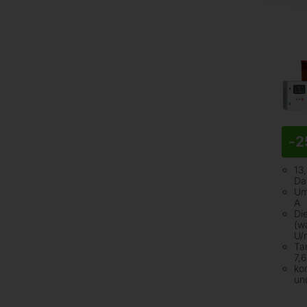
-
2
13,
Da
Um
A
Di
(w
U/
Tan
7,
kom
un