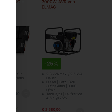
 220 DUO –
3000W-AVR von
istallin
ELMAG
%
-
25%
 2x220Wp für
2,8 kVA max. / 2,5 kVA
e Powerstations
Dauer
Diesel | Hatz 1B20
(luftgekühlt) | 3000
U/min
00
€
926,40
Tank 3,2 l | Laufzeit ca.
4,6 h @ 75%
St.
rsandkosten
€
2.580,00