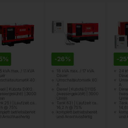
5%
-
26%
-
2
5 kVA max. / 11 kVA
18 kVA max. / 17 kVA
24 k
uer
Dauer
Daue
schaltautomatik 40
Umschaltautomatik 60
Umsc
A
A
esel | Kubota D902
Diesel | Kubota D1105
Dies
assergekühlt) | 3000
(wassergekühlt) | 3000
(was
min
U/min
U/mi
k 25 l | Laufzeit ca.
Tank 63 l | Laufzeit ca.
Tank 
6 h @ 75%
16,2 h @ 75%
14,6
plett betriebsbereit
komplett betriebsbereit
kompl
d Anschlussfertig
und Anschlussfertig
und 