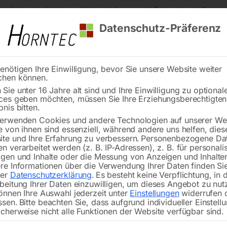
s Kärnten
Markenqualität
Lieferung nach Österreich und Deutsch
Datenschutz-Präferenz
enötigen Ihre Einwilligung, bevor Sie unsere Website weiter
chen können.
Reinigung
Schweißen
Stadtmobiliar
Stein
Sie unter 16 Jahre alt sind und Ihre Einwilligung zu optional
ces geben möchten, müssen Sie Ihre Erziehungsberechtigte
bnis bitten.
erwenden Cookies und andere Technologien auf unserer Web
e von ihnen sind essenziell, während andere uns helfen, dies
te und Ihre Erfahrung zu verbessern.
Personenbezogene Da
n verarbeitet werden (z. B. IP-Adressen), z. B. für personalis
gen und Inhalte oder die Messung von Anzeigen und Inhalte
rad Parker
Tragbares
Tragb
re Informationen über die Verwendung Ihrer Daten finden Sie
nck Charge
Solargenerator-Set
Solarg
rer
Datenschutzerklärung
.
Es besteht keine Verpflichtung, in 
ike
ENERGY 600 +
ENERG
beitung Ihrer Daten einzuwilligen, um dieses Angebot zu nut
SOLAR 100
SOLA
önnen Ihre Auswahl jederzeit unter
Einstellungen
widerrufen 
ssen.
Bitte beachten Sie, dass aufgrund individueller Einstell
cherweise nicht alle Funktionen der Website verfügbar sind.