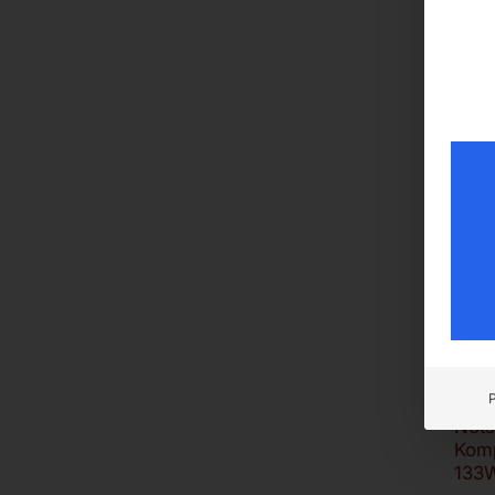
4,
Da
Di
(lu
U/
Tan
3,
€
2.9
€
3.9
inkl. 
Koste
Liefer
Nots
Komp
133