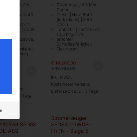
VA max. / 10 kVA
7 kVA max. / 6,5 kVA
r
Dauer
haltautomatik 40
Diesel | Hatz 1B40
(luftgekühlt) | 3000
el | Kubota D722
U/min
sergekühlt) | 3000
Tank 20 l | Laufzeit ca.
n
10,5 h @ 75%
25 l | Laufzeit ca.
erhöhter
 @ 75%
Schieflastfähigkeit
ett betriebsbereit
Elektrostart
Anschlussfertig
€
10.200,00
0,00
€
12.762,00
8,00
inkl. MwSt.
St.
Kostenloser Versand
oser Versand
Lieferzeit:
ca. 2 - 3 Tage
it:
ca. 2 - 3 Tage
e
rom-
Stromerzeuger
ettpaket SEDSS
SEDSS 113WDE-
DE-ASS
IT/TN – Stage 5