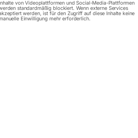
AR 100 DUO –
SOLAR 220 –
SOLAR
Inhalte von Videoplattformen und Social-Media-Plattformen
werden standardmäßig blockiert. Wenn externe Services
kristallin
monokristallin
monokr
akzeptiert werden, ist für den Zugriff auf diese Inhalte keine
manuelle Einwilligung mehr erforderlich.
2%
-
12%
-
9
C, 2x100Wp für
18VDC, 220Wp für
18VDC,
are Powerstations
tragbare Powerstations
tragbar
,00
€
475,20
€
408,00
€
465,60
€
840,
MwSt.
inkl. MwSt.
inkl. Mw
Versandkosten
zzgl.
Versandkosten
zzgl.
Ve