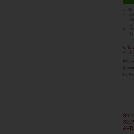
13
Di
(w
U/
fü
Di
€
15.
€
20.
inkl. 
Koste
Liefer
Stro
SED
AVR