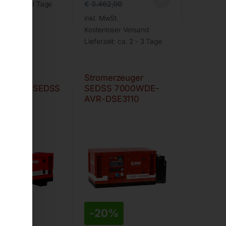
€
3.462,00
it:
ca. 2 - 3 Tage
inkl. MwSt.
Kostenloser Versand
Lieferzeit:
ca. 2 - 3 Tage
rom-
Stromerzeuger
ettpaket SEDSS
SEDSS 7000WDE-
DE-ASS
AVR-DSE3110
7%
-
20%